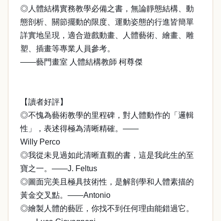
◎人體結構實務教學必備之書，無論靜態結構、動
態剖析、關節擺動的限度、運動姿態的行進皆簡單
詳實地呈現，適合遊戲動畫、人體藝術、繪畫、雕
塑、插畫等專業人員參考。
——藝門畫室 人體結構教師 柯尊傑
【讀者好評】
◎不愧為藝術教學的里程碑，對人體動作的「邏輯
性」，表述得極為清晰精確。——
Willy Perco
◎我從未見過如此清晰直觀的書，這是我此生的至
寶之一。——J. Feltus
◎圖面完美且極具技術性，是解剖學和人體素描的
黃金交叉點。——Antonio
◎繪製人體的藝匠，你找不到任何理由能錯過它。