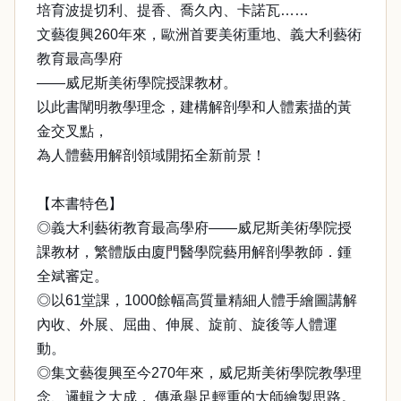
培育波提切利、提香、喬久內、卡諾瓦……
文藝復興260年來，歐洲首要美術重地、義大利藝術
教育最高學府
——威尼斯美術學院授課教材。
以此書闡明教學理念，建構解剖學和人體素描的黃
金交叉點，
為人體藝用解剖領域開拓全新前景！
【本書特色】
◎義大利藝術教育最高學府——威尼斯美術學院授
課教材，繁體版由廈門醫學院藝用解剖學教師．鍾
全斌審定。
◎以61堂課，1000餘幅高質量精細人體手繪圖講解
內收、外展、屈曲、伸展、旋前、旋後等人體運
動。
◎集文藝復興至今270年來，威尼斯美術學院教學理
念、邏輯之大成， 傳承舉足輕重的大師繪製思路。