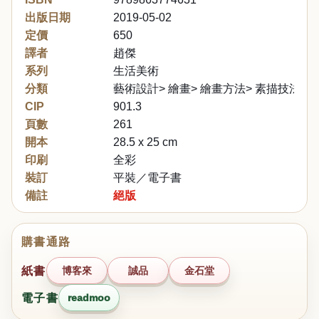
出版日期
2019-05-02
定價
650
譯者
趙傑
系列
生活美術
分類
藝術設計> 繪畫> 繪畫方法> 素描技法
CIP
901.3
頁數
261
開本
28.5 x 25 cm
印刷
全彩
裝訂
平裝／電子書
備註
絕版
購書通路
紙書
博客來
誠品
金石堂
電子書
readmoo