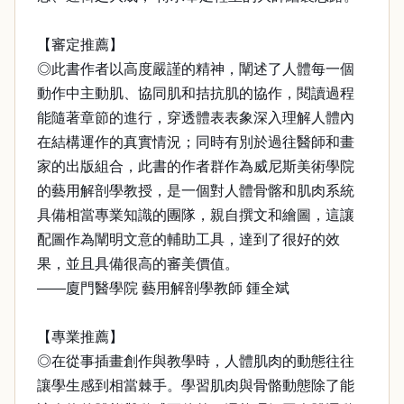
【審定推薦】
◎此書作者以高度嚴謹的精神，闡述了人體每一個
動作中主動肌、協同肌和拮抗肌的協作，閱讀過程
能隨著章節的進行，穿透體表表象深入理解人體內
在結構運作的真實情況；同時有別於過往醫師和畫
家的出版組合，此書的作者群作為威尼斯美術學院
的藝用解剖學教授，是一個對人體骨髂和肌肉系統
具備相當專業知識的團隊，親自撰文和繪圖，這讓
配圖作為闡明文意的輔助工具，達到了很好的效
果，並且具備很高的審美價值。
——廈門醫學院 藝用解剖學教師 鍾全斌
【專業推薦】
◎在從事插畫創作與教學時，人體肌肉的動態往往
讓學生感到相當棘手。學習肌肉與骨骼動態除了能