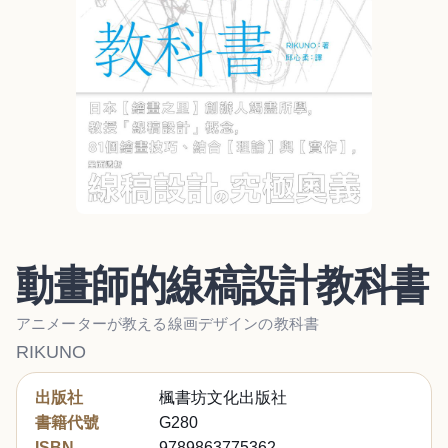
動畫師的線稿設計教科書
アニメーターが教える線画デザインの教科書
RIKUNO
出版社
楓書坊文化出版社
書籍代號
G280
ISBN
9789863775362