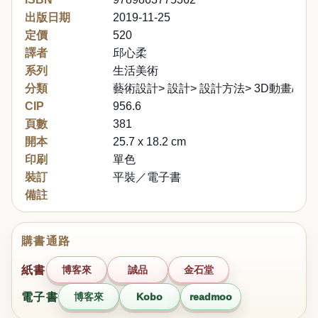
出版日期
2019-11-25
定價
520
譯者
邱心柔
系列
生活美術
分類
藝術設計> 設計> 設計方法> 3D動畫/數
CIP
956.6
頁數
381
開本
25.7 x 18.2 cm
印刷
單色
裝訂
平裝／電子書
備註
購書通路
紙書
博客來
誠品
金石堂
電子書
博客來
Kobo
readmoo