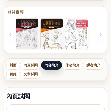
相關書籍
‹
›
封面
內頁試閱
內容簡介
作者簡介
譯者簡介
目錄
文章試閱
內頁試閱