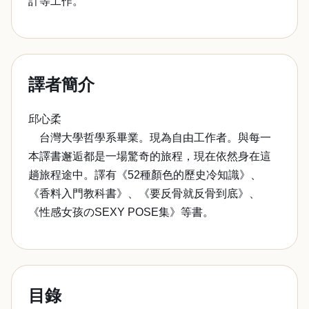
計等工作。
譯者簡介
邱心柔
台灣大學哲學系畢業。現為自由工作者。與每一
本譯書邂逅都是一場驚奇的旅程，現在依然身在這
趟旅程途中。譯有《52種顏色的歷史冷知識》、
《香料入門教科書》、《要反骨就反骨到底》、
《性感女孩のSEXY POSE集》等書。
目錄