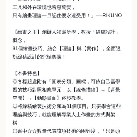
工具和外在環境也瞬息萬變，
只有繪畫理論一旦記住便永遠受用！」──RIKUNO
【繪畫之里】創辦人竭盡所學，教授「線稿設計」
概念，
81個繪畫技巧、結合【理論】與【實作】，全面透
析線稿設計的究極奧義！
【本書特色】
◎各標題處附有「圖表分類」圖標，可依自己需學
習的技巧對照相應單元，以【線條描繪】→【背景
空間】→【動態畫面】逐步教學。
◎將線稿繪製技術分類為81個項目。只要學會這些
理論與技巧，就能理解專業人士作畫的方式與架
構。
◎書中☆☆數量代表該項技術的困難度，「只是頭