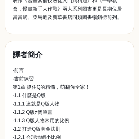
表作《漫畫素描技法從入門到精通》和《一學就
會，慢畫新手大作戰》兩大系列圖書更是長期位居
當當網、亞馬遜及新華書店同類圖書暢銷榜前列。
譯者簡介
‧前言
‧書前練習
第1章 抓住Q的精髓，萌翻你全家！
‧1.1 什麼是Q版
‧1.1.1 這就是Q版人物
‧1.1.2 Q版≠簡筆畫
‧1.1.3 Q版人物常用的比例
‧1.2 打造Q版黃金法則
‧1.2.1 合理地縮小比例