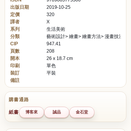
出版日期
2019-10-25
定價
320
譯者
X
系列
生活美術
分類
藝術設計> 繪畫> 繪畫方法> 漫畫技法
CIP
947.41
頁數
208
開本
26 x 18.7 cm
印刷
單色
裝訂
平裝
備註
購書通路
紙書
博客來
誠品
金石堂