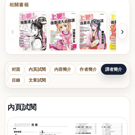
相關書籍
‹
›
封面
內頁試閱
內容簡介
作者簡介
譯者簡介
目錄
文章試閱
內頁試閱