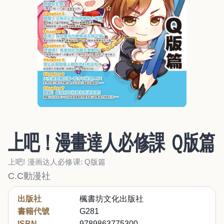
上吧！漫畫達人必修課 Ｑ版篇
上吧! 漫画达人必修课: Q版篇
C.C動漫社
出版社
楓書坊文化出版社
書籍代號
G281
ISBN
9789863775300