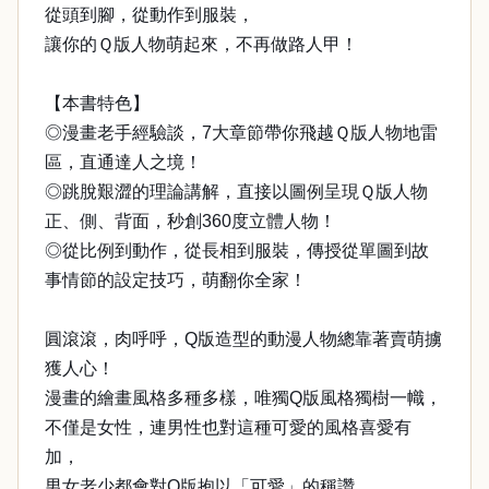
從頭到腳，從動作到服裝，
讓你的Ｑ版人物萌起來，不再做路人甲！
【本書特色】
◎漫畫老手經驗談，7大章節帶你飛越Ｑ版人物地雷
區，直通達人之境！
◎跳脫艱澀的理論講解，直接以圖例呈現Ｑ版人物
正、側、背面，秒創360度立體人物！
◎從比例到動作，從長相到服裝，傳授從單圖到故
事情節的設定技巧，萌翻你全家！
圓滾滾，肉呼呼，Q版造型的動漫人物總靠著賣萌擄
獲人心！
漫畫的繪畫風格多種多樣，唯獨Q版風格獨樹一幟，
不僅是女性，連男性也對這種可愛的風格喜愛有
加，
男女老少都會對Q版抱以「可愛」的稱讚，