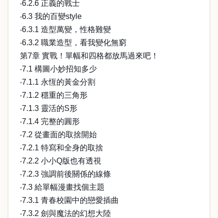
‧6.2.6 正義的戰士
‧6.3 我的百變style
‧6.3.1 造型萬變，性格難變
‧6.3.2 職業造型，看我變化無窮
第7章 實戰！單幅和四格都放馬過來吧！
‧7.1 構圖小妙招知多少
‧7.1.1 永恆的黃金分割
‧7.1.2 穩重的三角形
‧7.1.3 靈活的S形
‧7.1.4 完整的圓形
‧7.2 從畫面的取捨開始
‧7.2.1 特寫和全身的取捨
‧7.2.2 小小Q版也有透視
‧7.2.3 強調前後關係的線條
‧7.3 給單幅漫畫找個主題
‧7.3.1 青春校園中的戀愛插曲
‧7.3.2 劍與魔法的幻想大陸