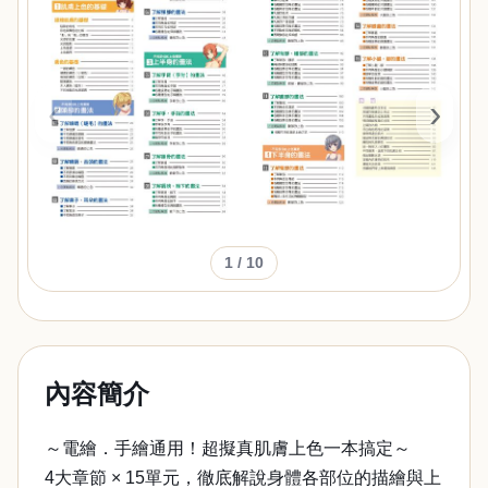
‹
›
1
/ 10
內容簡介
～電繪．手繪通用！超擬真肌膚上色一本搞定～
4大章節 × 15單元，徹底解說身體各部位的描繪與上