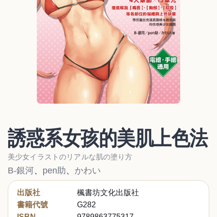
誘惑系女孩的美肌上色法
美少女イラストのリアルな肌の塗り方
B-銀河
、
pen助
、
かわい
出版社
楓書坊文化出版社
書籍代號
G282
ISBN
9789863775317