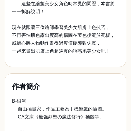
……這些在繪製美少女角色時常見的問題，本書將
一一拆解說明！
現在就跟著三位繪師學習美少女肌膚上色技巧，
不再害怕肌色露出度高的構圖在著色後流於死板，
或擔心將人物動作畫得過度僵硬導致失真，
一起來畫出肌膚上色超逼真的誘惑系美少女吧！
作者簡介
B-銀河
自由插畫家，作品主要為手機遊戲的插圖。
GA文庫《最強剣聖の魔法修行》插圖等。