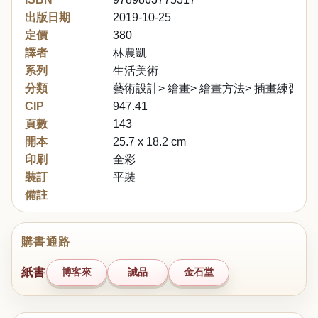
出版日期
2019-10-25
定價
380
譯者
林農凱
系列
生活美術
分類
藝術設計> 繪畫> 繪畫方法> 插畫練習
CIP
947.41
頁數
143
開本
25.7 x 18.2 cm
印刷
全彩
裝訂
平裝
備註
購書通路
紙書
博客來
誠品
金石堂