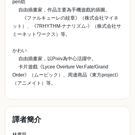
pen助
自由插畫家，作品主要為手機遊戲的插圖。
《ファルキューレの紋章》（株式会社マイネ
ット）、《7RHYTHM-ナナリズム-》（株式会社サ
ミーネットワークス）等。
かわい
自由插畫家，以Pixiv為中心活躍中。
卡片遊戲《Lycee Overture Ver.Fate/Grand
Order》（ムービック）、周邊商品《東方project》
（アニメイト）等。
譯者簡介
林農凱