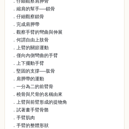
．仔細觀察肩胛骨
．縮肩的幫手──鎖骨
．仔細觀察鎖骨
．完成肩胛帶
．觀察手臂的彎曲與伸展
．何謂自由上肢骨
．上臂的關節運動
．僅向內側彎曲的手臂
．上下擺動手臂
．堅固的支撐──肱骨
．肩胛帶的運動
．一分為二的前臂骨
．橈骨與尺骨的名稱由來
．上臂與前臂形成的提物角
．試著畫手臂骨骼
．手臂肌肉
．手臂的整體形狀