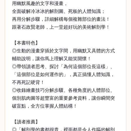
用幽默風趣的文字和漫畫，
全面破解冷冰冰的解剖圖、死板的人體知識；
再用分解步驟，詳細解構每個複雜部位的畫法！
跟著石政賢老師，上一堂超好玩的美術解剖學！
【本書特色】
◎生動的漫畫穿插於文字間，用幽默又具體的方式
輔助說明，讓你馬上理解又能笑開懷！
◎帶領讀者思考、探討「為何這個部位長這樣」、
「這個部位是如何運作的」，真正搞懂人體知識，
不再死記硬背！
◎收錄繪畫技巧分解步驟、各種角度的人體部位、
個別肌肉圖等超豐富的重要參考資料，讓你瞬間突
破盲點，全方位掌握人體結構！
【讀者推薦】
◎「解剖學的書都很貴，裡面都是令人作嘔的解剖