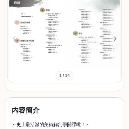
‹
›
1
/ 14
內容簡介
～史上最活潑的美術解剖學開課啦！～