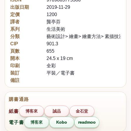
出版日期
2019-11-29
定價
1200
譯者
龔亭芬
系列
生活美術
分類
藝術設計> 繪畫> 繪畫方法> 素描技法
CIP
901.3
頁數
655
開本
24.5 x 19 cm
印刷
全彩
裝訂
平裝／電子書
備註
購書通路
紙書
博客來
誠品
金石堂
電子書
博客來
Kobo
readmoo