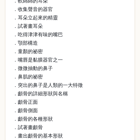
．軟綿綿的耳朵
．收集聲音的器官
．耳朵立起來的精靈
．試著畫耳朵
．吃得津津有味的嘴巴
．顎部構造
．童顏的祕密
．嘴唇是黏膜器官之一
．微微抽動的鼻子
．鼻肌的祕密
．突出的鼻子是人類的一大特徵
．顱骨的詳細形狀與名稱
．顱骨正面
．顱骨側面
．顱骨的各種形狀
．試著畫顱骨
．畫出顱骨的基本形狀