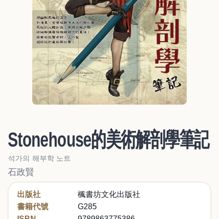
Stonehouse的美術解剖學筆記
석가의 해부학 노트
石政賢
出版社
楓書坊文化出版社
書籍代號
G285
ISBN
9789863775386