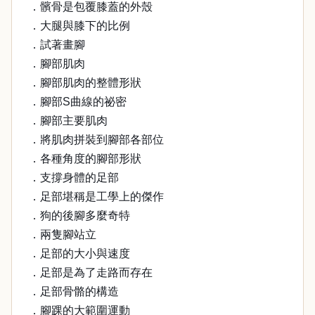
．髕骨是包覆膝蓋的外殼
．大腿與膝下的比例
．試著畫腳
．腳部肌肉
．腳部肌肉的整體形狀
．腳部S曲線的祕密
．腳部主要肌肉
．將肌肉拼裝到腳部各部位
．各種角度的腳部形狀
．支撐身體的足部
．足部堪稱是工學上的傑作
．狗的後腳多麼奇特
．兩隻腳站立
．足部的大小與速度
．足部是為了走路而存在
．足部骨骼的構造
．腳踝的大範圍運動