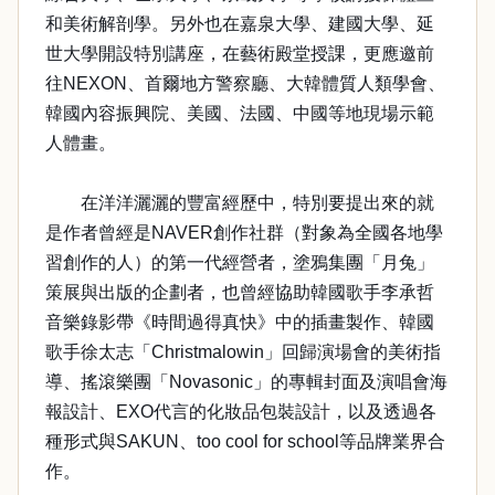
和美術解剖學。另外也在嘉泉大學、建國大學、延
世大學開設特別講座，在藝術殿堂授課，更應邀前
往NEXON、首爾地方警察廳、大韓體質人類學會、
韓國內容振興院、美國、法國、中國等地現場示範
人體畫。
在洋洋灑灑的豐富經歷中，特別要提出來的就
是作者曾經是NAVER創作社群（對象為全國各地學
習創作的人）的第一代經營者，塗鴉集團「月兔」
策展與出版的企劃者，也曾經協助韓國歌手李承哲
音樂錄影帶《時間過得真快》中的插畫製作、韓國
歌手徐太志「Christmalowin」回歸演場會的美術指
導、搖滾樂團「Novasonic」的專輯封面及演唱會海
報設計、EXO代言的化妝品包裝設計，以及透過各
種形式與SAKUN、too cool for school等品牌業界合
作。