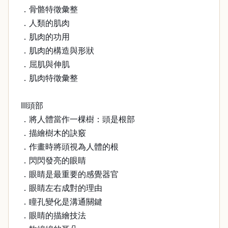
．骨骼特徵彙整
．人類的肌肉
．肌肉的功用
．肌肉的構造與形狀
．屈肌與伸肌
．肌肉特徵彙整
III頭部
．將人體當作一棵樹：頭是根部
．描繪樹木的訣竅
．作畫時將頭視為人體的根
．閃閃發亮的眼睛
．眼睛是最重要的感覺器官
．眼睛左右成對的理由
．瞳孔變化是溝通關鍵
．眼睛的描繪技法