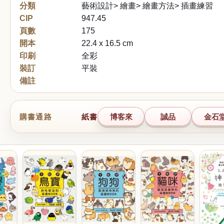
分類
藝術設計> 繪畫> 繪畫方法> 插畫練習
CIP
947.45
頁數
175
開本
22.4 x 16.5 cm
印刷
全彩
裝訂
平裝
備註
購書通路
紙書
博客來
誠品
金石