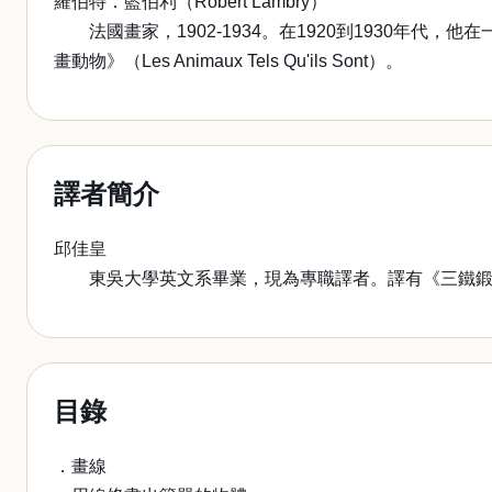
羅伯特．藍伯利（Robert Lambry）
法國畫家，1902-1934。在1920到1930年
畫動物》（Les Animaux Tels Qu'ils Sont）。
譯者簡介
邱佳皇
東吳大學英文系畢業，現為專職譯者。譯有《三鐵鍛
目錄
．畫線