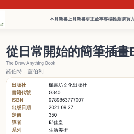
本月新書
上月新書
更正啟事
專欄推薦
購買
從日常開始的簡筆插畫B
The Draw Anything Book
羅伯特．藍伯利
出版社
楓書坊文化出版社
書籍代號
G340
ISBN
9789863777007
出版日期
2021-09-27
定價
350
譯者
邱佳皇
系列
生活美術