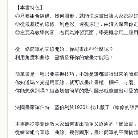
【本書特色】
◎只要組合線條、幾何圖形，就能快速畫出讓大家都說
◎從最基礎的線條，到色彩、透視原理，由淺入深帶你
◎左頁為教學內容，右頁為練習頁面，學完概念馬上應
從一條簡單的直線開始，你能畫出些什麼呢？
利用角度和曲線，盡情發揮你的繪畫才能吧！
簡筆畫是一種只要掌握技巧，不論是誰都畫得出來的簡
你知道嗎？光是用直線，就可以畫出書櫃、欄杆、寺廟
你能想像到嗎？組合幾個簡單的幾何圖形就能畫出可愛
法國畫家羅伯特．藍伯利於1930年代出版了《線條的
本書將從零開始教大家如何畫出簡單又療癒的「簡筆畫
從練習組合直線、曲線、幾何圖形，畫出簡單的平面物