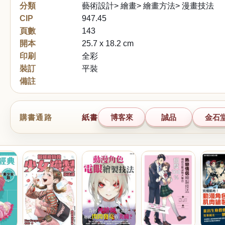
分類
藝術設計> 繪畫> 繪畫方法> 漫畫技法
CIP
947.45
頁數
143
開本
25.7 x 18.2 cm
印刷
全彩
裝訂
平裝
備註
購書通路
紙書
博客來
誠品
金石