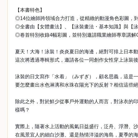
【本書特色】
◎14位繪師跨領域合力打造，從精緻的動漫角色彩圖，
◎全書由【女體畫法】、【泳裝畫法・基本知識】與【
◎卷首特別收錄4幅彩圖，並特別邀請職業繪師專章講解CLIP
夏天！大海！泳裝！炎炎夏日的海邊，絕對可排上日本
這次將透過專輯形式，邀請各位一同創作女性穿上泳裝
泳裝的日文寫作「水着」（みずぎ），顧名思義，這是
要怎麼畫出水色淋漓和水珠在陽光下的反射？相信這些
除此之外，對於鮮少從事戶外運動的人而言，對泳衣的
樣嗎？
實際上，隨著水上活動的風氣日益盛行，泛舟、浮潛、
在風景宜人的細白沙灘、還是熱情洋溢的海島，夏季的