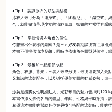
●Tip 1 認識泳衣的類型與結構
泳衣大致可分為「連身式」、「比基尼」、「鏤空式」與
合，就能盡情呈現少女的清純氣息、御姐的神祕從容韻
●Tip 2 掌握情境＆角色的個性
你想畫出什麼樣的氛圍？是三五好友暑期課後前往海邊
本書不僅提供情境發想，同時也依據角色體型與個性，歸
●Tip 3 最後加一點細節妝點
角色、衣服、背景，三者大致成形後，最後還要加入亮
又和諧的泳裝配色，以及襯托優美女體的動感姿勢，進
泳裝是能將女性明媚動人、光彩奪目的魅力發揮到120％
本書依據女孩們各自的體型、年齡、性格與平時穿搭，設
希望這本書能夠幫助各位在尋找可搭配的泳裝時，能夠