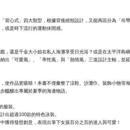
「背心式」四大類型，根據背後繞頸設計，又能再區分為「吊帶
味，或是時下流行的運動休閒感。
嬉戲，還是千金大小姐在私人海灘享受日光浴？或是在太平洋島
納出「可愛風」、「率性風」與「熱情風」三道設計主軸，並延
點，使作品更吸睛！本書不僅彙整了涼鞋、沙灘巾、裝飾小物等
一步醞釀出專屬於夏季的海邊物語。
的服裝。
計出超過100款的特色泳裝。
從中獲得發想創意，表現出筆下女孩百分之百的迷人與可愛！