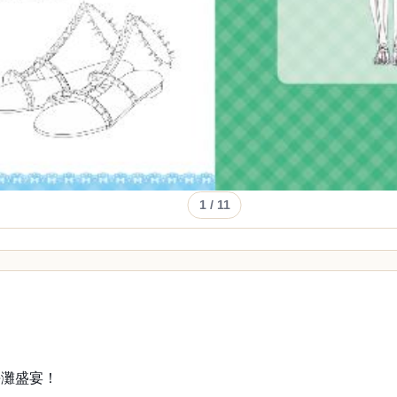
1
/ 11
海灘盛宴！