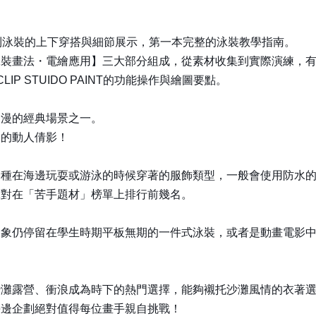
到泳裝的上下穿搭與細節展示，第一本完整的泳裝教學指南。
泳裝畫法・電繪應用】三大部分組成，從素材收集到實際演練，
 STUIDO PAINT的功能操作與繪圖要點。
動漫的經典場景之一。
後的動人倩影！
一種在海邊玩耍或游泳的時候穿著的服飾類型，一般會使用防水
絕對在「苦手題材」榜單上排行前幾名。
印象仍停留在學生時期平板無期的一件式泳裝，或者是動畫電影
沙灘露營、衝浪成為時下的熱門選擇，能夠襯托沙灘風情的衣著
海邊企劃絕對值得每位畫手親自挑戰！