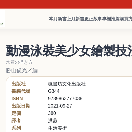
本月新書
上月新書
更正啟事
專欄推薦
購買
動漫泳裝美少女繪製技
水着の描き方
勝山俊光
／
編
出版社
楓書坊文化出版社
書籍代號
G344
ISBN
9789863777038
出版日期
2021-09-27
定價
380
譯者
洪薇
系列
生活美術