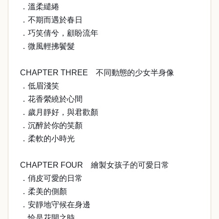
．溫柔繾綣
．不期而遇於春日
．巧笑倩兮，顧盼流年
．微風輕拂鬢髮
CHAPTER THREE 不同動態的少女半身像
．低眉淺笑
．花香縈繞於心間
．歲月靜好，與君歡顏
．沉醉於你的笑顏
．柔軟的小時光
CHAPTER FOUR 繪製女孩子的可愛日常
．俏皮可愛的日常
．柔美的側顏
．安靜地守候在身邊
．恰是花開之時