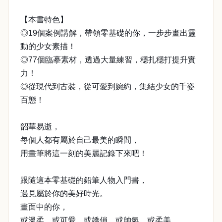
【本書特色】
◎19個案例講解，帶領零基礎的你，一步步畫出靈
動的少女素描！
◎77個臨摹素材，透過大量練習，穩扎穩打提升實
力！
◎從現代到古裝，從可愛到婉約，集結少女的千姿
百態！
韶華易逝，
每個人都有屬於自己最美的瞬間，
用畫筆將這一刻的美麗記錄下來吧！
跟隨這本零基礎的鉛筆人物入門書，
遇見屬於你的美好時光。
畫面中的你，
或溫柔、或可愛、或嬌俏、或帥氣、或柔美，