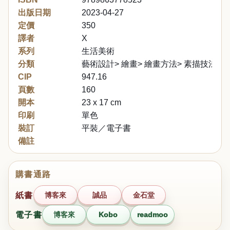
出版日期
2023-04-27
定價
350
譯者
X
系列
生活美術
分類
藝術設計> 繪畫> 繪畫方法> 素描技法
CIP
947.16
頁數
160
開本
23 x 17 cm
印刷
單色
裝訂
平裝／電子書
備註
購書通路
紙書
博客來
誠品
金石堂
電子書
博客來
Kobo
readmoo