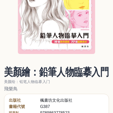
美顏繪：鉛筆人物臨摹入門
美颜绘：铅笔人物临摹入门
飛樂鳥
出版社
楓書坊文化出版社
書籍代號
G387
ISBN
9789863778523