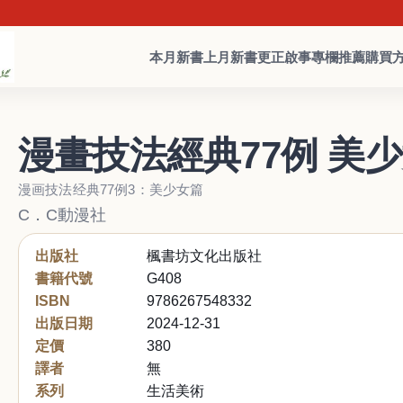
本月新書
上月新書
更正啟事
專欄推薦
購買
漫畫技法經典77例 美
漫画技法经典77例3：美少女篇
C．C動漫社
出版社
楓書坊文化出版社
書籍代號
G408
ISBN
9786267548332
出版日期
2024-12-31
定價
380
譯者
無
系列
生活美術