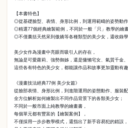
【本書特色】
◎從基礎臉型、表情、身形比例，到運用範疇的姿勢動
◎精選77個經典繪製範例，不同於一般「只」教學的繪
◎不僅囊括天然呆到傲嬌等各種類型的美少女，還收錄
美少女作為漫畫中亮眼而吸引人的存在，
無論是可愛蘿莉、強勢御姊，還是慵懶宅女、氣質千金
這些各有特色的美少女，都能讓作品和故事更加靈動有
《漫畫技法經典77例 美少女篇》
從臉部表情、身形比例，到進階運用的姿態動作、服裝
全方位解析如何繪製出不同作品背景下的各類美少女；
不同於一般市面上純教學的繪畫書，
每個單元都有豐富的【繪製案例】，
不僅採用一步步教學模式，還指出了新手容易犯的錯誤