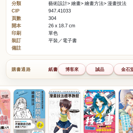
分類
藝術設計> 繪畫> 繪畫方法> 漫畫技法
CIP
947.41033
頁數
304
開本
26 x 18.7 cm
印刷
單色
裝訂
平裝／電子書
備註
購書通路
紙書
博客來
誠品
金石