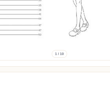
1
/ 10