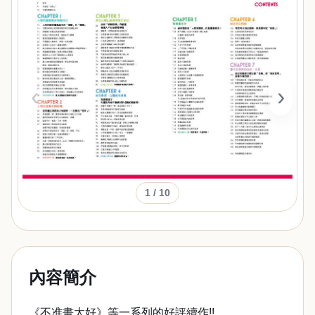
‹
›
1
/ 10
內容簡介
《不准畫太好》等一系列的好評續作!!