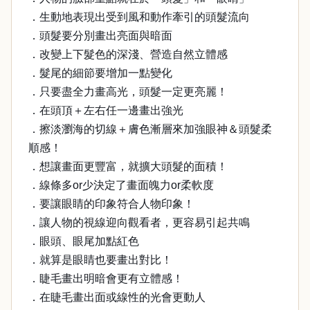
．生動地表現出受到風和動作牽引的頭髮流向
．頭髮要分別畫出亮面與暗面
．改變上下髮色的深淺、營造自然立體感
．髮尾的細節要增加一點變化
．只要盡全力畫高光，頭髮一定更亮麗！
．在頭頂＋左右任一邊畫出強光
．擦淡瀏海的切線＋膚色漸層來加強眼神＆頭髮柔
順感！
．想讓畫面更豐富，就擴大頭髮的面積！
．線條多or少決定了畫面魄力or柔軟度
．要讓眼睛的印象符合人物印象！
．讓人物的視線迎向觀看者，更容易引起共鳴
．眼頭、眼尾加點紅色
．就算是眼睛也要畫出對比！
．睫毛畫出明暗會更有立體感！
．在睫毛畫出面或線性的光會更動人