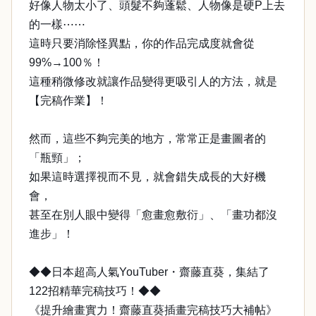
好像人物太小了、頭髮不夠蓬鬆、人物像是硬P上去
的一樣⋯⋯
這時只要消除怪異點，你的作品完成度就會從
99%→100％！
這種稍微修改就讓作品變得更吸引人的方法，就是
【完稿作業】！
然而，這些不夠完美的地方，常常正是畫圖者的
「瓶頸」；
如果這時選擇視而不見，就會錯失成長的大好機
會，
甚至在別人眼中變得「愈畫愈敷衍」、「畫功都沒
進步」！
◆◆日本超高人氣YouTuber・齋藤直葵，集結了
122招精華完稿技巧！◆◆
《提升繪畫實力！齋藤直葵插畫完稿技巧大補帖》