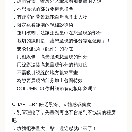
．調暗背景＋輪廓外光暈來增加整體的力道
．不想展現的部分要避免撞色
．有疏密的背景就能自然襯托出人物
．限定觀看範圍的視線誘導術
．運用模糊手法讓焦點集中在想呈現的部分
．裁切的鐵則是「讓想呈現的部分靠近鏡頭」！
．要淡化配角（配件）的存在
．用粗線條＋高光強調想呈現的部分
．用線影法提高想呈現部分的精細度
．不需吸引視線的地方就簡單畫
．為想要展現的部分加上包圍特效
．COLUMN 03 你對細節有刻板印象嗎？
CHAPTER4 缺乏景深、立體感或廣度
．別管理論了，先畫到再也不會感到不協調的程度
吧！
．放膽把手畫大一點，遠近感就出來了！