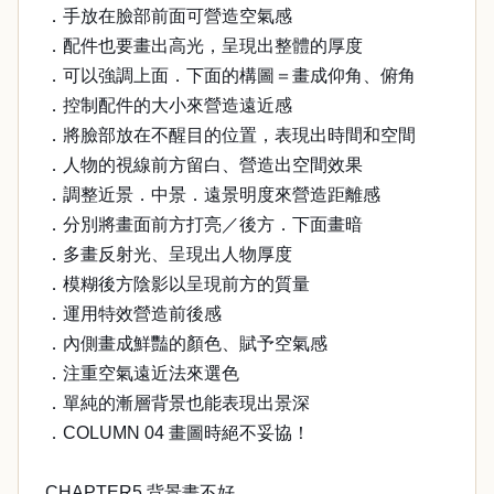
．手放在臉部前面可營造空氣感
．配件也要畫出高光，呈現出整體的厚度
．可以強調上面．下面的構圖＝畫成仰角、俯角
．控制配件的大小來營造遠近感
．將臉部放在不醒目的位置，表現出時間和空間
．人物的視線前方留白、營造出空間效果
．調整近景．中景．遠景明度來營造距離感
．分別將畫面前方打亮／後方．下面畫暗
．多畫反射光、呈現出人物厚度
．模糊後方陰影以呈現前方的質量
．運用特效營造前後感
．內側畫成鮮豔的顏色、賦予空氣感
．注重空氣遠近法來選色
．單純的漸層背景也能表現出景深
．COLUMN 04 畫圖時絕不妥協！
CHAPTER5 背景畫不好