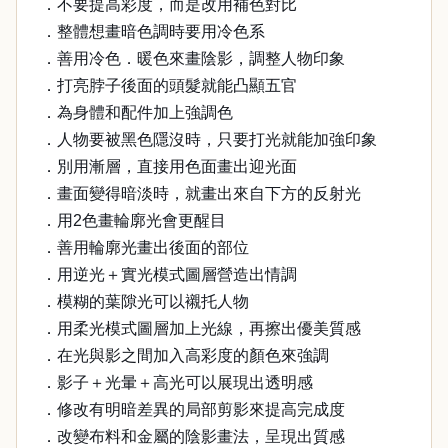
．不要提高彩度，而是改用補色對比
．整體想畫暗色調時要用冷色系
．善用冷色．暖色來畫陰影，調整人物印象
．打亮脖子後面的頭髮就能凸顯五官
．為身體和配件加上強調色
．人物要被黑色隱沒時，只要打光就能加強印象
．別用漸層，直接用色面畫出迎光面
．畫面變得暗淡時，就畫出來自下方的反射光
．用2色畫輪廓光會更醒目
．善用輪廓光畫出後面的部位
．用逆光＋實光模式圖層營造出情調
．模糊的葉隙光可以襯托人物
．用柔光模式圖層加上光線，再擦出優美質感
．在光與影之間加入高彩度的顏色來強調
．影子＋光暈＋高光可以展現出透明感
．修改有明暗差異的局部剪影來提高完成度
．改變布料和金屬的陰影畫法，呈現出質感