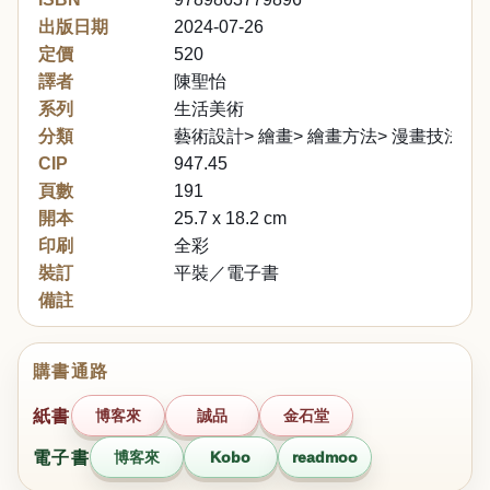
出版日期
2024-07-26
定價
520
譯者
陳聖怡
系列
生活美術
分類
藝術設計> 繪畫> 繪畫方法> 漫畫技法
CIP
947.45
頁數
191
開本
25.7 x 18.2 cm
印刷
全彩
裝訂
平裝／電子書
備註
購書通路
紙書
博客來
誠品
金石堂
電子書
博客來
Kobo
readmoo