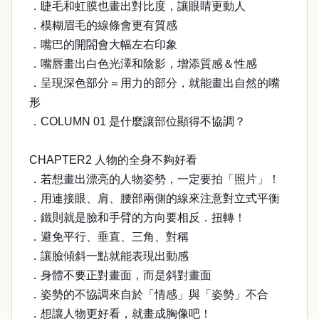
．睫毛和虹膜也畫出對比度，讓眼睛更動人
．模糊眉毛的線條會更有質感
．嘴巴的開閤會大幅左右印象
．嘴唇畫出白色光澤和陰影，增添質感＆性感
．呈現深色部分＝用力的部分，就能畫出自然的嘴
形
．COLUMN 01 是什麼讓部位顯得不協調？
CHAPTER2 人物的全身不夠好看
．若想畫出漂亮的人物姿勢，一定要拍「照片」！
．用連接眼、肩、腰部兩側的線來注意對立式平衡
．鐵則就是臉和手臂的方向要相反．扭轉！
．避免平行、垂直、三角、對稱
．讓臉傾斜一點就能表現出動感
．身體不要正對畫面，而是斜對畫面
．姿勢的不協調來自於「情感」與「姿勢」不合
．想讓人物更好看，就畫成胸像吧！