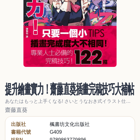
提升繪畫實力！齋藤直葵插畫完稿技巧大補帖
あなたはもっと上手くなる! さいとうなおき式イラスト仕上げプロ技事典
齋藤直葵
出版社
楓書坊文化出版社
書籍代號
G409
ISBN
9789863779896