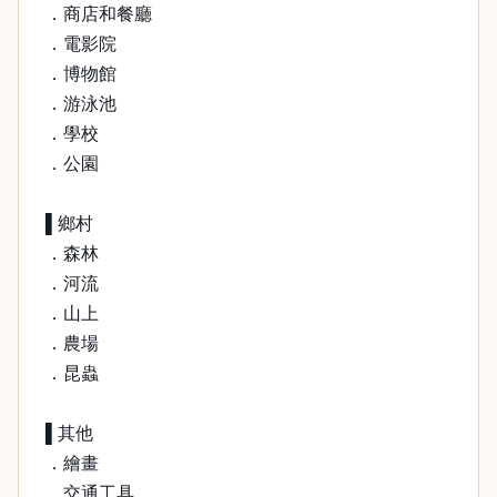
．商店和餐廳
．電影院
．博物館
．游泳池
．學校
．公園
▌鄉村
．森林
．河流
．山上
．農場
．昆蟲
▌其他
．繪畫
．交通工具