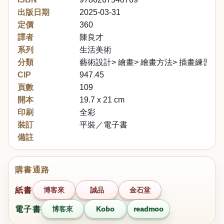
出版日期
2025-03-31
定價
360
譯者
陳良才
系列
生活美術
分類
藝術設計> 繪畫> 繪畫方法> 插畫練習
CIP
947.45
頁數
109
開本
19.7 x 21 cm
印刷
全彩
裝訂
平裝／電子書
備註
購書通路
紙書
博客來
誠品
金石堂
電子書
博客來
Kobo
readmoo