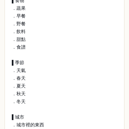
▌食物
．蔬果
．早餐
．野餐
．飲料
．甜點
．食譜
▌季節
．天氣
．春天
．夏天
．秋天
．冬天
▌城市
．城市裡的東西