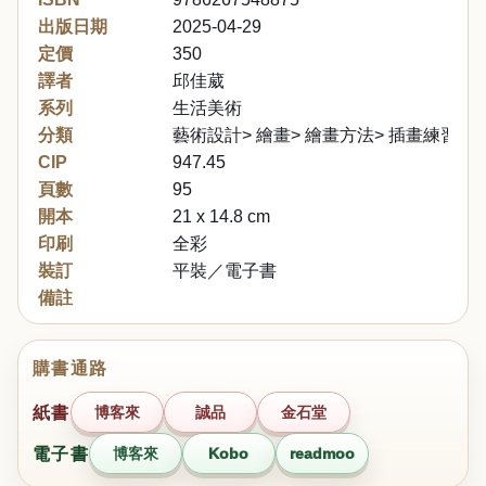
出版日期
2025-04-29
定價
350
譯者
邱佳葳
系列
生活美術
分類
藝術設計> 繪畫> 繪畫方法> 插畫練習
CIP
947.45
頁數
95
開本
21 x 14.8 cm
印刷
全彩
裝訂
平裝／電子書
備註
購書通路
紙書
博客來
誠品
金石堂
電子書
博客來
Kobo
readmoo