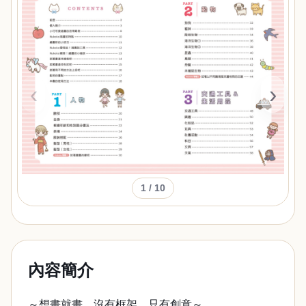
‹
›
1
/ 10
內容簡介
～想畫就畫，沒有框架，只有創意～