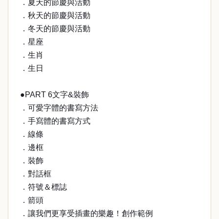
．夏天的節慶與活動
．秋天的節慶與活動
．冬天的節慶與活動
．星座
．生肖
．生日
●PART 6文字&裝飾
．可愛字體的書寫方法
．手寫體的書寫方式
．線條
．邊框
．裝飾
．對話框
．符號＆標誌
．箭頭
．讓我們更享受插畫的樂趣！創作範例