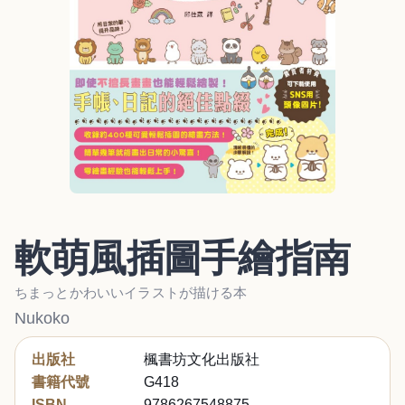
軟萌風插圖手繪指南
ちまっとかわいいイラストが描ける本
Nukoko
出版社
楓書坊文化出版社
書籍代號
G418
ISBN
9786267548875