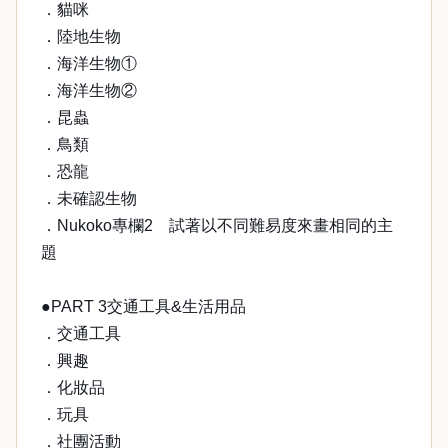
．貓咪
．陸地生物
．海洋生物①
．海洋生物②
．昆蟲
．鳥類
．恐龍
．未確認生物
．Nukoko專欄2 試著以不同難易度來畫相同的主
題
●PART 3交通工具&生活用品
．交通工具
．興趣
．化妝品
．玩具
．社團活動