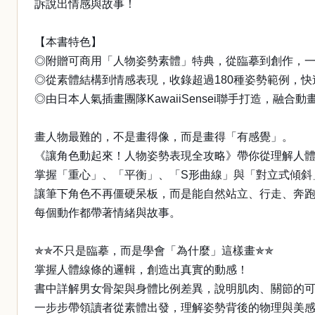
訴說出情感與故事！
【本書特色】
◎附贈可商用「人物姿勢素體」特典，從臨摹到創作，
◎從素體結構到情感表現，收錄超過180種姿勢範例，
◎由日本人氣插畫團隊KawaiiSensei聯手打造，融
畫人物最難的，不是畫得像，而是畫得「有感覺」。
《讓角色動起來！人物姿勢表現全攻略》帶你從理解人
掌握「重心」、「平衡」、「S形曲線」與「對立式傾斜
讓筆下角色不再僵硬呆板，而是能自然站立、行走、奔跑
每個動作都帶著情緒與故事。
✯✯不只是臨摹，而是學會「為什麼」這樣畫✯✯
掌握人體線條的邏輯，創造出真實的動感！
書中詳解男女骨架與身體比例差異，說明肌肉、關節的
一步步帶領讀者從素體出發，理解姿勢背後的物理與美