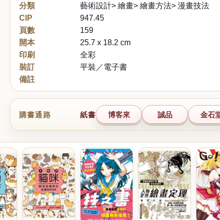
分類
藝術設計> 繪畫> 繪畫方法> 漫畫技法
CIP
947.45
頁數
159
開本
25.7 x 18.2 cm
印刷
全彩
裝訂
平裝／電子書
備註
購書通路
紙書
博客來
誠品
金石