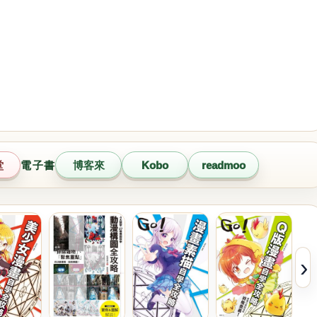
堂
電子書
博客來
Kobo
readmoo
›