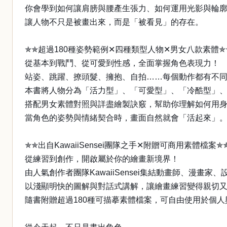
你會學到如何讓肩膀與腰產生張力、如何運用光影與輪廓
讓人物不只是被畫出來，而是「被看見」的存在。
✯✯超過180種姿勢範例✕四種類型人物✕男女八款素體✯
從基本到戰鬥、從可愛到性感，全面掌握角色表現力！
站姿、跳躍、撩頭髮、擁抱、自拍……每個動作都有不
本書將人物分為「活力型」、「可愛型」、「冷酷型」
搭配男女素體對照與詳盡繪製訣竅，幫助你理解如何用
當角色的姿勢與情緒契合時，畫面自然就會「活起來」
✯✯出自KawaiiSensei團隊之手✕附贈可商用素體檔案✯
從練習到創作，開啟屬於你的繪畫新境界！
由人氣創作者團隊KawaiiSensei集結動畫師、漫畫家
以淺顯明快的圖解與對話式講解，讓繪畫練習變得親切
隨書附贈超過180種可描摹素體檔案，可自由使用於個人