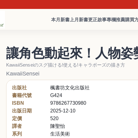
本月新書
上月新書
更正啟事
專欄推薦
購買
讓角色動起來！人物姿
KawaiiSenseiのスグ描ける!使える!キャラポーズの描き方
KawaiiSensei
出版社
楓書坊文化出版社
書籍代號
G424
ISBN
9786267730980
出版日期
2025-12-10
定價
520
譯者
陳聖怡
系列
生活美術