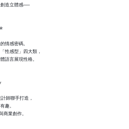
創造立體感──
✯
同的情感密碼。
、「性感型」四大類，
身體語言展現性格。
。
✯
、設計師聯手打造，
又有趣。
與商業創作。