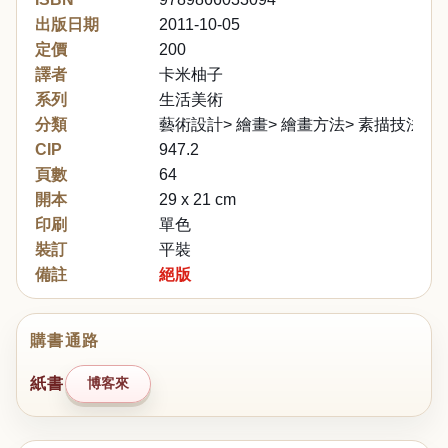
出版日期
2011-10-05
定價
200
譯者
卡米柚子
系列
生活美術
分類
藝術設計> 繪畫> 繪畫方法> 素描技法
CIP
947.2
頁數
64
開本
29 x 21 cm
印刷
單色
裝訂
平裝
備註
絕版
購書通路
紙書
博客來