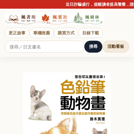
近日詐騙盛行，提醒讀者提高警覺，請勿
更正啟事
專欄推薦
購買方式
目錄下載
搜尋
活動看板