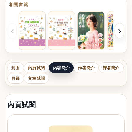
相關書籍
‹
›
封面
內頁試閱
內容簡介
作者簡介
譯者簡介
目錄
文章試閱
內頁試閱