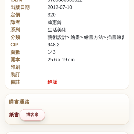
出版日期
2012-07-10
定價
320
譯者
賴惠鈴
系列
生活美術
分類
藝術設計> 繪畫> 繪畫方法> 插畫練習
CIP
948.2
頁數
143
開本
25.6 x 19 cm
印刷
裝訂
備註
絕版
購書通路
紙書
博客來