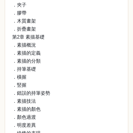
．夾子
．膠帶
．木質畫架
．折疊畫架
第2章 素描基礎
．素描概況
．素描的定義
．素描的分類
．持筆基礎
．橫握
．竪握
．錯誤的持筆姿勢
．素描技法
．素描的顏色
．顏色過渡
．明度差異