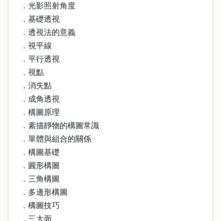
．光影照射角度
．基礎透視
．透視法的意義
．視平線
．平行透視
．視點
．消失點
．成角透視
．構圖原理
．素描靜物的構圖常識
．單體與組合的關係
．構圖基礎
．圓形構圖
．三角構圖
．多邊形構圖
．構圖技巧
．三大面