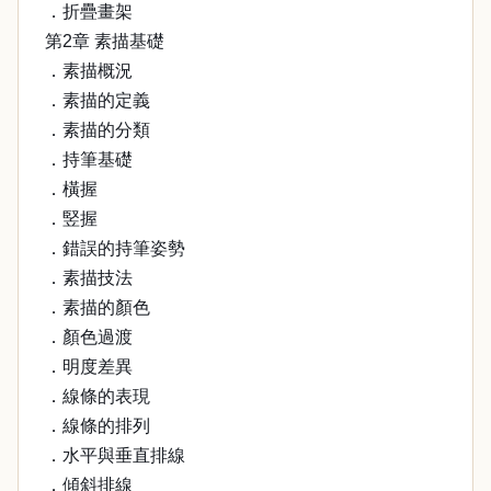
．折疊畫架
第2章 素描基礎
．素描概況
．素描的定義
．素描的分類
．持筆基礎
．橫握
．竪握
．錯誤的持筆姿勢
．素描技法
．素描的顏色
．顏色過渡
．明度差異
．線條的表現
．線條的排列
．水平與垂直排線
．傾斜排線