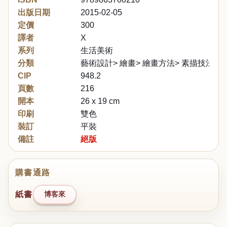
出版日期
2015-02-05
定價
300
譯者
X
系列
生活美術
分類
藝術設計> 繪畫> 繪畫方法> 素描技法
CIP
948.2
頁數
216
開本
26 x 19 cm
印刷
雙色
裝訂
平裝
備註
絕版
購書通路
紙書
博客來