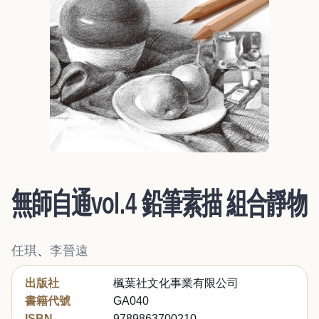
無師自通vol.4 鉛筆素描 組合靜物
任琪
、
李晉遠
出版社
楓葉社文化事業有限公司
書籍代號
GA040
ISBN
9789863700210