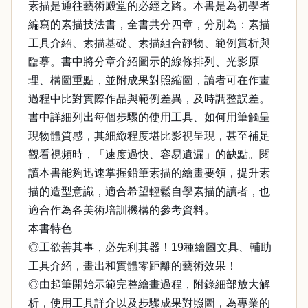
素描是通往藝術殿堂的必經之路。本書是為初學者
編寫的素描技法書，全書共分四章，分別為：素描
工具介紹、素描基礎、素描組合靜物、範例賞析與
臨摹。書中將分章介紹圖示的線條排列、光影原
理、構圖重點，並附成果對照縮圖，讀者可在作畫
過程中比對實際作品與範例差異，及時調整誤差。
書中詳細列出每個步驟的使用工具、如何用筆觸呈
現物體質感，其細緻程度堪比影視呈現，甚至補足
觀看視頻時，「速度過快、容易遺漏」的缺點。閱
讀本書能夠迅速掌握鉛筆素描的繪畫要領，提升素
描的造型意識，適合希望輕鬆自學素描的讀者，也
適合作為各美術培訓機構的參考資料。
本書特色
◎工欲善其事，必先利其器！19種繪圖文具、輔助
工具介紹，畫出和實體零距離的藝術效果！
◎由起筆開始示範完整繪畫過程，附錄細部放大解
析，使用工具詳介以及步驟成果對照圖，為專業的