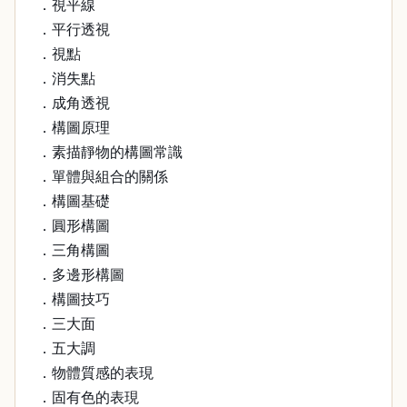
．視平線
．平行透視
．視點
．消失點
．成角透視
．構圖原理
．素描靜物的構圖常識
．單體與組合的關係
．構圖基礎
．圓形構圖
．三角構圖
．多邊形構圖
．構圖技巧
．三大面
．五大調
．物體質感的表現
．固有色的表現