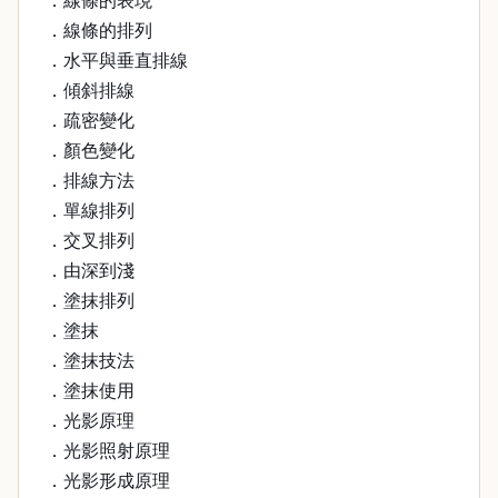
．線條的表現
．線條的排列
．水平與垂直排線
．傾斜排線
．疏密變化
．顏色變化
．排線方法
．單線排列
．交叉排列
．由深到淺
．塗抹排列
．塗抹
．塗抹技法
．塗抹使用
．光影原理
．光影照射原理
．光影形成原理