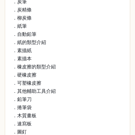
．炭筆
．炭精條
．柳炭條
．紙筆
．自動鉛筆
．紙的類型介紹
．素描紙
．素描本
．橡皮擦的類型介紹
．硬橡皮擦
．可塑橡皮擦
．其他輔助工具介紹
．鉛筆刀
．捲筆袋
．木質畫板
．速寫板
．圖釘