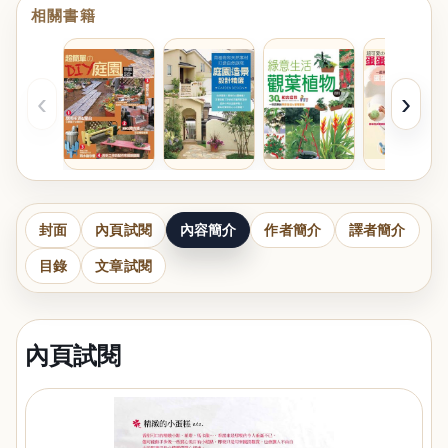
相關書籍
‹
›
封面
內頁試閱
內容簡介
作者簡介
譯者簡介
目錄
文章試閱
內頁試閱