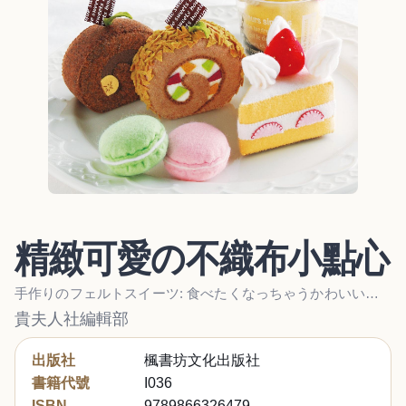
精緻可愛の不織布小點心
手作りのフェルトスイーツ: 食べたくなっちゃうかわいいスイーツ! シートフェルトで作りましょ
貴夫人社編輯部
出版社
楓書坊文化出版社
書籍代號
I036
ISBN
9789866326479