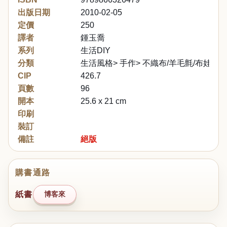
出版日期
2010-02-05
定價
250
譯者
鍾玉喬
系列
生活DIY
分類
生活風格> 手作> 不織布/羊毛氈/布娃娃
CIP
426.7
頁數
96
開本
25.6 x 21 cm
印刷
裝訂
備註
絕版
購書通路
紙書
博客來