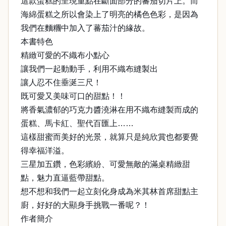
這款蛋糕的呈現重點在斷面部分的蕃茄切片上。而
海綿蛋糕之所以會染上了明亮的橘色色彩，是因為
我們在麵糰中加入了蕃茄汁的緣故。
本書特色
精緻可愛的不織布小點心
讓我們一起動動手，利用不織布縫製出
讓人忍不住垂涎三尺！
既可愛又美味可口的甜點！！
將香氣濃郁的巧克力醬澆淋在用不織布縫製而成的
蛋糕、馬卡紅、聖代百匯上……
這樣甜蜜而美好的光景，就算只是純欣賞也都要覺
得幸福洋溢。
三星加五鑽，色彩繽紛、可愛無敵的滿桌精緻甜
點，魅力直逼藍帶甜點。
想不想和我們一起立刻化身成為米其林首席甜點主
廚，好好的大顯身手挑戰一番呢？！
作者簡介