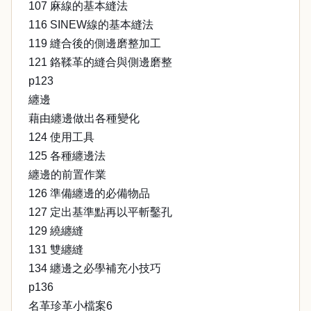
107 麻線的基本縫法
116 SINEW線的基本縫法
119 縫合後的側邊磨整加工
121 鉻鞣革的縫合與側邊磨整
p123
纏邊
藉由纏邊做出各種變化
124 使用工具
125 各種纏邊法
纏邊的前置作業
126 準備纏邊的必備物品
127 定出基準點再以平斬鑿孔
129 繞纏縫
131 雙纏縫
134 纏邊之必學補充小技巧
p136
名革珍革小檔案6