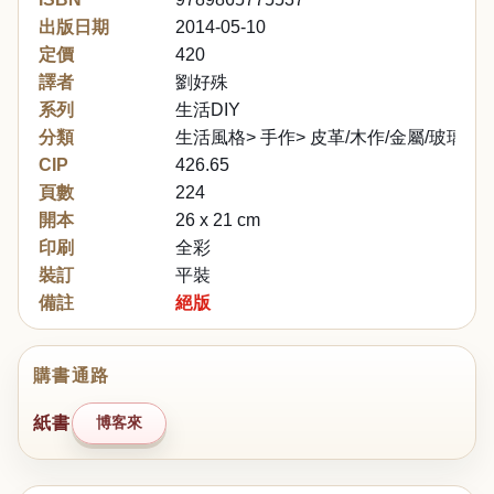
出版日期
2014-05-10
定價
420
譯者
劉好殊
系列
生活DIY
分類
生活風格> 手作> 皮革/木作/金屬/玻璃
CIP
426.65
頁數
224
開本
26 x 21 cm
印刷
全彩
裝訂
平裝
備註
絕版
購書通路
紙書
博客來