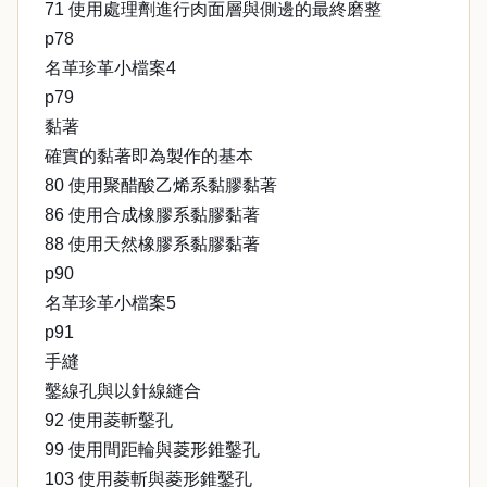
71 使用處理劑進行肉面層與側邊的最終磨整
p78
名革珍革小檔案4
p79
黏著
確實的黏著即為製作的基本
80 使用聚醋酸乙烯系黏膠黏著
86 使用合成橡膠系黏膠黏著
88 使用天然橡膠系黏膠黏著
p90
名革珍革小檔案5
p91
手縫
鑿線孔與以針線縫合
92 使用菱斬鑿孔
99 使用間距輪與菱形錐鑿孔
103 使用菱斬與菱形錐鑿孔