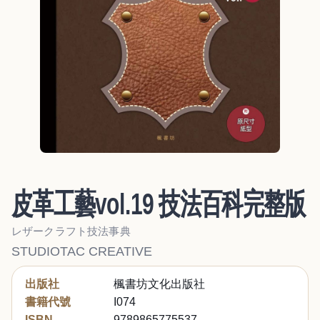
皮革工藝vol.19 技法百科完整版
レザークラフト技法事典
STUDIOTAC CREATIVE
出版社
楓書坊文化出版社
書籍代號
I074
ISBN
9789865775537