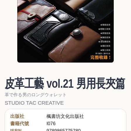
皮革工藝 vol.21 男用長夾篇
革で作る男のロングウォレット
STUDIO TAC CREATIVE
出版社
楓書坊文化出版社
書籍代號
I076
ISBN
9789865775780