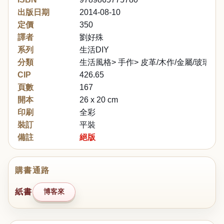
出版日期
2014-08-10
定價
350
譯者
劉好殊
系列
生活DIY
分類
生活風格> 手作> 皮革/木作/金屬/玻璃
CIP
426.65
頁數
167
開本
26 x 20 cm
印刷
全彩
裝訂
平裝
備註
絕版
購書通路
紙書
博客來