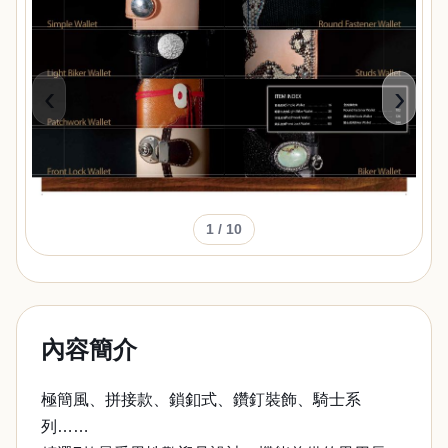
‹
›
1
/ 10
內容簡介
極簡風、拼接款、鎖釦式、鑽釘裝飾、騎士系
列……