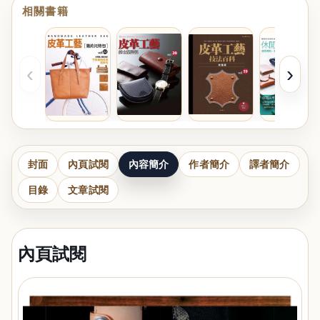
相關書籍
‹
›
封面
內頁試閱
內容簡介
作者簡介
譯者簡介
目錄
文章試閱
內頁試閱