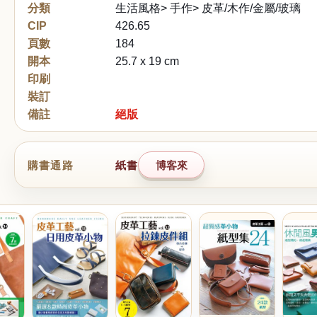
分類
生活風格> 手作> 皮革/木作/金屬/玻璃
CIP
426.65
頁數
184
開本
25.7 x 19 cm
印刷
裝訂
備註
絕版
購書通路
紙書
博客來