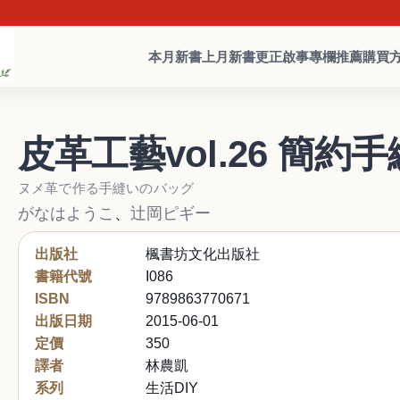
本月新書
上月新書
更正啟事
專欄推薦
購買
皮革工藝vol.26 簡約
ヌメ革で作る手縫いのバッグ
がなはようこ
、
辻岡ピギー
出版社
楓書坊文化出版社
書籍代號
I086
ISBN
9789863770671
出版日期
2015-06-01
定價
350
譯者
林農凱
系列
生活DIY