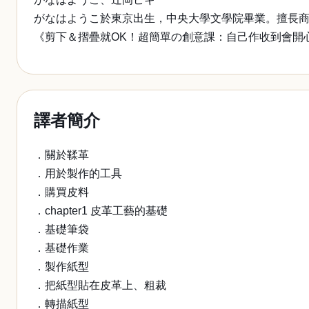
がなはようこ於東京出生，中央大學文學院畢業。擅長商品
《剪下＆摺疊就OK！超簡單の創意課：自己作收到會開
譯者簡介
．關於鞣革
．用於製作的工具
．購買皮料
．chapter1 皮革工藝的基礎
．基礎筆袋
．基礎作業
．製作紙型
．把紙型貼在皮革上、粗裁
．轉描紙型