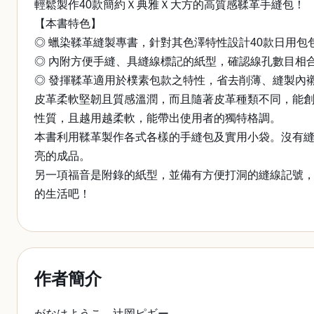
輕鬆製作40款簡約Ｘ典雅Ｘ大方的高質感鞣革手縫包！
【本書特色】
◎ 蠟染鞣革縫製專書，針對其色澤特性設計40款日用
◎ 內附方便手縫、具縫線標記的紙型，確認線孔數目相
◎ 發揮鞣革適用於樸素包款之特性，省去削薄、縫製內
皮革柔軟堅韌且質感溫潤，而且隨著皮革種類不同，能
性質，且越用越柔軟，能帶出使用者的獨特格調。
本書利用鞣革製作各式各樣的手縫包及實用小袋。沒有
亮的成品。
另一項福音是附錄的紙型，並備有方便打洞的縫線記號
的生活吧！
作者簡介
がなはようこ、辻岡ピギー