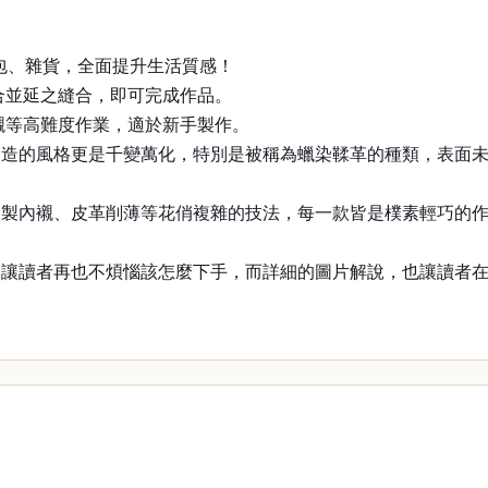
包包、雜貨，全面提升生活質感！
合並延之縫合，即可完成作品。
襯等高難度作業，適於新手製作。
創造的風格更是千變萬化，特別是被稱為蠟染鞣革的種類，表面
縫製內襯、皮革削薄等花俏複雜的技法，每一款皆是樸素輕巧的
，讓讀者再也不煩惱該怎麼下手，而詳細的圖片解說，也讓讀者