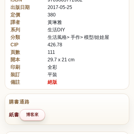
出版日期
2017-05-25
定價
380
譯者
黃琳雅
系列
生活DIY
分類
生活風格> 手作> 模型/娃娃屋
CIP
426.78
頁數
111
開本
29.7 x 21 cm
印刷
全彩
裝訂
平裝
備註
絕版
購書通路
紙書
博客來