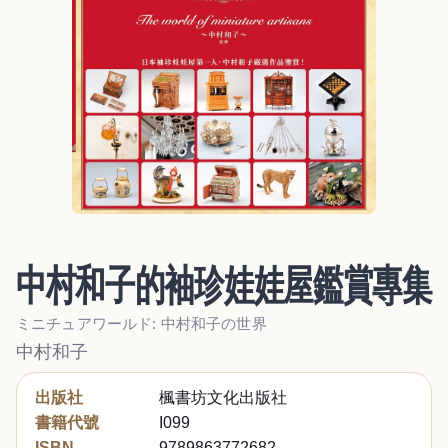
中村和子的袖珍娃娃屋鑑賞專集
ミニチュアワールド: 中村和子の世界
中村和子
出版社
楓書坊文化出版社
書籍代號
I099
ISBN
9789863772682