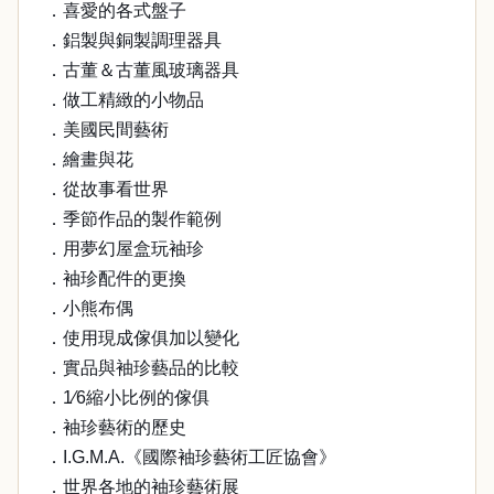
．喜愛的各式盤子
．鋁製與銅製調理器具
．古董＆古董風玻璃器具
．做工精緻的小物品
．美國民間藝術
．繪畫與花
．從故事看世界
．季節作品的製作範例
．用夢幻屋盒玩袖珍
．袖珍配件的更換
．小熊布偶
．使用現成傢俱加以變化
．實品與袖珍藝品的比較
．1∕6縮小比例的傢俱
．袖珍藝術的歷史
．I.G.M.A.《國際袖珍藝術工匠協會》
．世界各地的袖珍藝術展