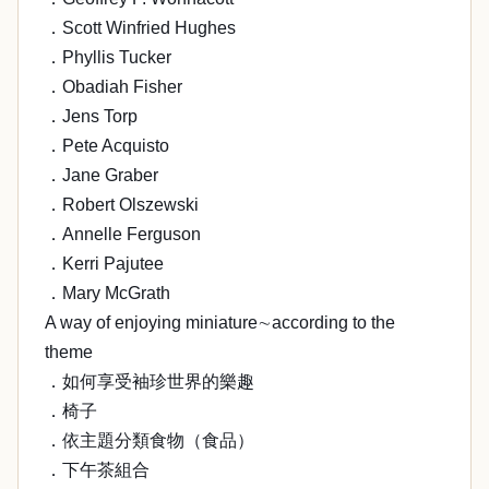
．Scott Winfried Hughes
．Phyllis Tucker
．Obadiah Fisher
．Jens Torp
．Pete Acquisto
．Jane Graber
．Robert Olszewski
．Annelle Ferguson
．Kerri Pajutee
．Mary McGrath
A way of enjoying miniature∼according to the
theme
．如何享受袖珍世界的樂趣
．椅子
．依主題分類食物（食品）
．下午茶組合