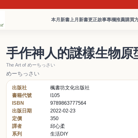
本月新書
上月新書
更正啟事
專欄推薦
購買
手作神人的謎樣生物原
The Art of めーちっさい
めーちっさい
出版社
楓書坊文化出版社
書籍代號
I105
ISBN
9789863777564
出版日期
2022-02-23
定價
350
譯者
邱心柔
系列
生活DIY