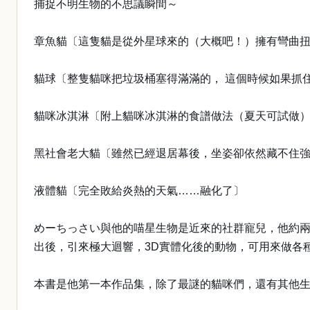
捕捉不明生物的不思議瞬間～
章魚貓〔這隻貓是從外星球來的（大概吧！）擁有彎曲
貓球〔整隻貓咪把垃圾桶塞得滿滿的， 這個時候如果抓
貓咪冰淇淋〔附上貓咪冰淇淋的食譜做法（夏天可試做
黑社會老大貓〔雖然已經退居幕後，坐姿卻依然藏不住
液體貓〔完全敗給炎熱的天氣……融化了〕
めーちっさい與他的喵星生物是近來的社群寵兒，他約兩
出後，引來極大迴響，3D實體化後的動物，可用來做各
本書是他第一本作品集，除了最謎的貓咪們，還有其他