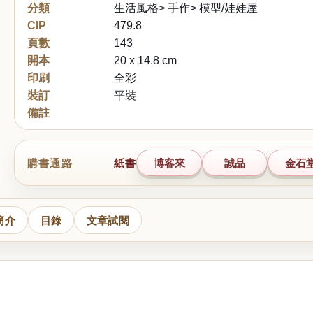
分類
生活風格> 手作> 模型/娃娃屋
CIP
479.8
頁數
143
開本
20 x 14.8 cm
印刷
全彩
裝訂
平裝
備註
購書通路
紙書
博客來
誠品
金石
簡介
目錄
文章試閱