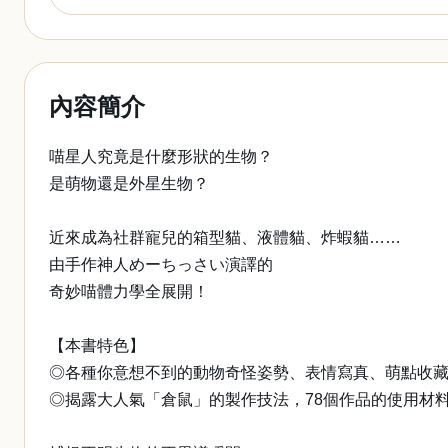
內容簡介
喵星人究竟是什麼形狀的生物？
是萌物還是外星生物？
近來成為社群寵兒的箱型貓、液體貓、炸蝦貓……
由手作神人めーちっさい演譯的
奇妙喵體力學全展開！
【本書特色】
◎各種你意想不到的動物奇怪姿勢、表情寫真、萌點收
◎揭露大人氣「倉鼠」的製作技法，78個作品的使用材