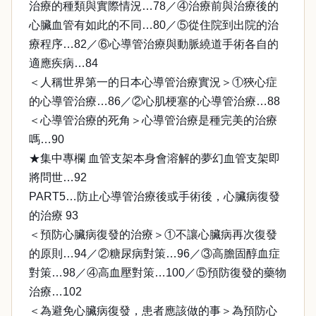
治療的種類與實際情況…78／④治療前與治療後的
心臟血管有如此的不同…80／⑤從住院到出院的治
療程序…82／⑥心導管治療與動脈繞道手術各自的
適應疾病…84
＜人稱世界第一的日本心導管治療實況＞①狹心症
的心導管治療…86／②心肌梗塞的心導管治療…88
＜心導管治療的死角＞心導管治療是種完美的治療
嗎…90
★集中專欄 血管支架本身會溶解的夢幻血管支架即
將問世…92
PART5…防止心導管治療後或手術後，心臟病復發
的治療 93
＜預防心臟病復發的治療＞①不讓心臟病再次復發
的原則…94／②糖尿病對策…96／③高膽固醇血症
對策…98／④高血壓對策…100／⑤預防復發的藥物
治療…102
＜為避免心臟病復發，患者應該做的事＞為預防心