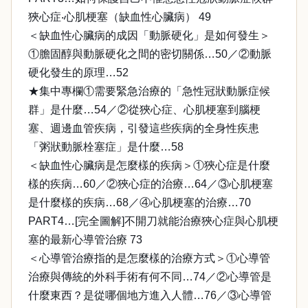
狹心症‧心肌梗塞（缺血性心臟病） 49
＜缺血性心臟病的成因「動脈硬化」是如何發生＞
①膽固醇與動脈硬化之間的密切關係…50／②動脈
硬化發生的原理…52
★集中專欄①需要緊急治療的「急性冠狀動脈症候
群」是什麼…54／②從狹心症、心肌梗塞到腦梗
塞、週邊血管疾病，引發這些疾病的全身性疾患
「粥狀動脈栓塞症」是什麼…58
＜缺血性心臟病是怎麼樣的疾病＞①狹心症是什麼
樣的疾病…60／②狹心症的治療…64／③心肌梗塞
是什麼樣的疾病…68／④心肌梗塞的治療…70
PART4…[完全圖解]不開刀就能治療狹心症與心肌梗
塞的最新心導管治療 73
＜心導管治療指的是怎麼樣的治療方式＞①心導管
治療與傳統的外科手術有何不同…74／②心導管是
什麼東西？是從哪個地方進入人體…76／③心導管