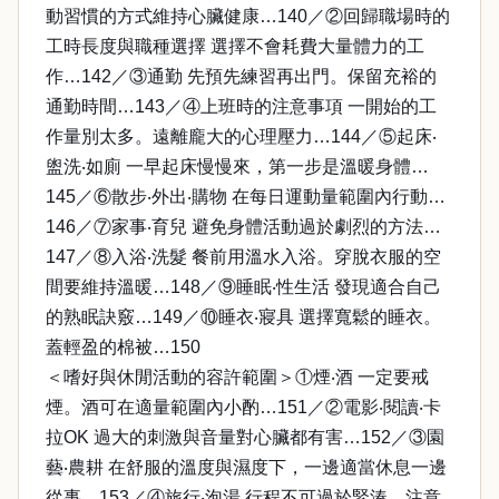
動習慣的方式維持心臟健康…140／②回歸職場時的
工時長度與職種選擇 選擇不會耗費大量體力的工
作…142／③通勤 先預先練習再出門。保留充裕的
通勤時間…143／④上班時的注意事項 一開始的工
作量別太多。遠離龐大的心理壓力…144／⑤起床‧
盥洗‧如廁 一早起床慢慢來，第一步是溫暖身體…
145／⑥散步‧外出‧購物 在每日運動量範圍內行動…
146／⑦家事‧育兒 避免身體活動過於劇烈的方法…
147／⑧入浴‧洗髮 餐前用溫水入浴。穿脫衣服的空
間要維持溫暖…148／⑨睡眠‧性生活 發現適合自己
的熟眠訣竅…149／⑩睡衣‧寢具 選擇寬鬆的睡衣。
蓋輕盈的棉被…150
＜嗜好與休閒活動的容許範圍＞①煙‧酒 一定要戒
煙。酒可在適量範圍內小酌…151／②電影‧閱讀‧卡
拉OK 過大的刺激與音量對心臟都有害…152／③園
藝‧農耕 在舒服的溫度與濕度下，一邊適當休息一邊
從事…153／④旅行‧泡湯 行程不可過於緊湊。注意