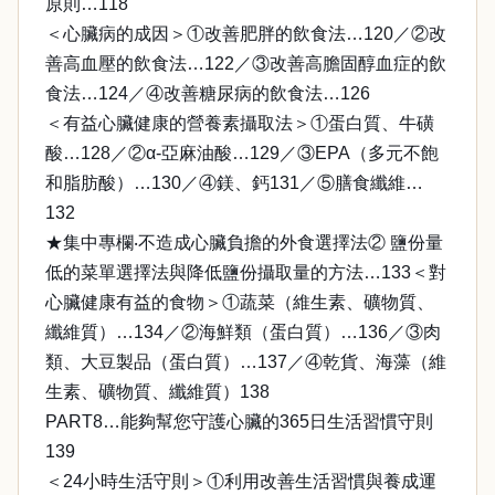
原則…118
＜心臟病的成因＞①改善肥胖的飲食法…120／②改
善高血壓的飲食法…122／③改善高膽固醇血症的飲
食法…124／④改善糖尿病的飲食法…126
＜有益心臟健康的營養素攝取法＞①蛋白質、牛磺
酸…128／②α-亞麻油酸…129／③EPA（多元不飽
和脂肪酸）…130／④鎂、鈣131／⑤膳食纖維…
132
★集中專欄‧不造成心臟負擔的外食選擇法② 鹽份量
低的菜單選擇法與降低鹽份攝取量的方法…133＜對
心臟健康有益的食物＞①蔬菜（維生素、礦物質、
纖維質）…134／②海鮮類（蛋白質）…136／③肉
類、大豆製品（蛋白質）…137／④乾貨、海藻（維
生素、礦物質、纖維質）138
PART8…能夠幫您守護心臟的365日生活習慣守則
139
＜24小時生活守則＞①利用改善生活習慣與養成運