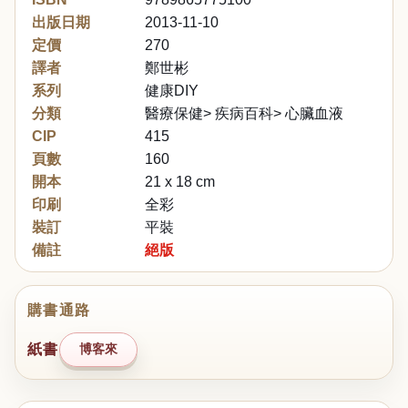
出版日期
2013-11-10
定價
270
譯者
鄭世彬
系列
健康DIY
分類
醫療保健> 疾病百科> 心臟血液
CIP
415
頁數
160
開本
21 x 18 cm
印刷
全彩
裝訂
平裝
備註
絕版
購書通路
紙書
博客來