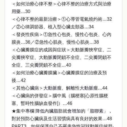
＜如何治療心律不整＞心律不整的治療方式與治療
用藥…30
＜心律不整的最新治療＞①心導管電氣燒灼術…32
／②心律調節器、植入型心臟去顫器…34
＜發炎性疾病＞①急性心包炎、慢性心包炎、心內
膜炎…36／②急性心肌炎、慢性心肌炎…38
＜心臟瓣膜症的成因與症狀＞大動脈瓣狹窄症、二
尖瓣狹窄症、大動脈瓣閉鎖不全症、二尖瓣閉鎖不
全症、三尖瓣閉鎖不全症…40
＜如何治療心臟瓣膜臟＞心臟瓣膜症的治療及預
後…42
＜其他心臟病＞大動脈瘤、解離性大動脈瘤…44
＜心臟病的併發症＞腦中風（腦梗塞[心原性腦梗
塞、暫時性腦缺血發作]）…46
★集中專欄 降低內臟脂肪就會增加的「脂聯素」，
對於預防心臟病及生活習慣病具有良好的效果…48
PART3…如何保護自己不罹患急性冠狀動脈症候群‧