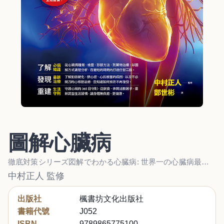
圖解心臟病
徹底対策シリーズ図解でわかる心臓病: 世界一の心臓病最新治療が手に取るようによくわかる
中村正人 監修
出版社
楓書坊文化出版社
書籍代號
J052
ISBN
9789865775100