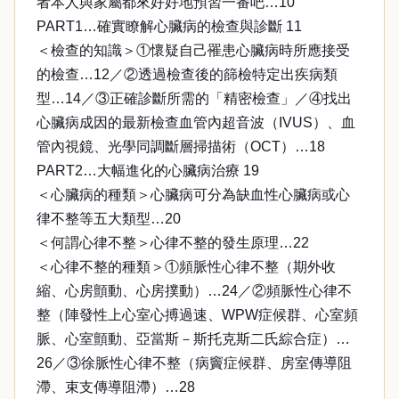
者本人與家屬都來好好地預習一番吧…10
PART1…確實瞭解心臟病的檢查與診斷 11
＜檢查的知識＞①懷疑自己罹患心臟病時所應接受
的檢查…12／②透過檢查後的篩檢特定出疾病類
型…14／③正確診斷所需的「精密檢查」／④找出
心臟病成因的最新檢查血管內超音波（IVUS）、血
管內視鏡、光學同調斷層掃描術（OCT）…18
PART2…大幅進化的心臟病治療 19
＜心臟病的種類＞心臟病可分為缺血性心臟病或心
律不整等五大類型…20
＜何謂心律不整＞心律不整的發生原理…22
＜心律不整的種類＞①頻脈性心律不整（期外收
縮、心房顫動、心房撲動）…24／②頻脈性心律不
整（陣發性上心室心搏過速、WPW症候群、心室頻
脈、心室顫動、亞當斯－斯托克斯二氏綜合症）…
26／③徐脈性心律不整（病竇症候群、房室傳導阻
滯、束支傳導阻滯）…28