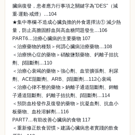
臟病復發，患者應力行事項之關鍵字為"DES"（減
重‧運動‧戒煙）…104
★集中專欄‧不造成心臟負擔的外食選擇法① 減少熱
量，防止高膽固醇血與高血糖問題發生…106
PART6…治療心臟病的主要藥物 107
＜治療藥物的種類＞何謂心臟病治療藥物…108
＜治療狹心症的藥物＞硝酸鹽類藥物、鈣離子拮抗
劑、β阻斷劑…110
＜治療心衰竭的藥物＞強心劑、血管擴張劑、利尿
劑、ACE阻斷劑、ARB、β阻斷劑…112心衰竭
＜治療心律不整的藥物＞鈉離子通道阻斷劑、鉀離
子通道阻斷劑、鈣離子拮抗劑、β阻斷劑…114
＜預防血栓發作及復發的藥物＞抗凝血劑、抗血小
板藥物、血栓溶解劑…116
PART7…有助改善心臟病的食物 117
＜重新修正飲食習慣＞建議心臟病患者實踐的飲食