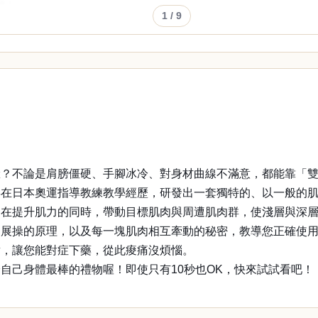
1
/ 9
臉？不論是肩膀僵硬、手腳冰冷、對身材曲線不滿意，都能靠「
年在日本奧運指導教練教學經歷，研發出一套獨特的、以一般的
。在提升肌力的同時，帶動目標肌肉與周遭肌肉群，使淺層與深
伸展操的原理，以及每一塊肌肉相互牽動的秘密，教導您正確使
章，讓您能對症下藥，從此痠痛沒煩惱。
自己身體最棒的禮物喔！即使只有10秒也OK，快來試試看吧！