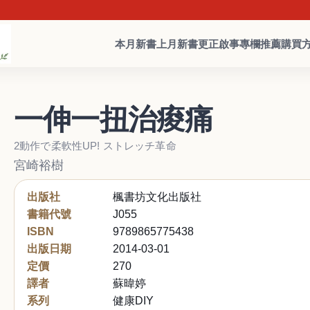
本月新書
上月新書
更正啟事
專欄推薦
購買
一伸一扭治痠痛
2動作で柔軟性UP! ストレッチ革命
宮崎裕樹
出版社
楓書坊文化出版社
書籍代號
J055
ISBN
9789865775438
出版日期
2014-03-01
定價
270
譯者
蘇暐婷
系列
健康DIY