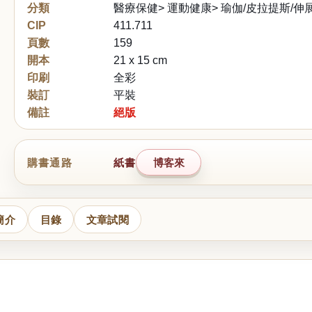
分類
醫療保健> 運動健康> 瑜伽/皮拉提斯/伸
CIP
411.711
頁數
159
開本
21 x 15 cm
印刷
全彩
裝訂
平裝
備註
絕版
購書通路
紙書
博客來
簡介
目錄
文章試閱