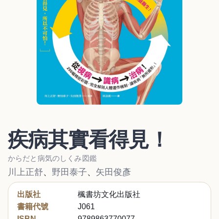
疾病其實看得見！
からだと病気のしくみ図鑑
川上正舒
、
野田泰子
、
矢田俊彥
出版社
楓書坊文化出版社
書籍代號
J061
ISBN
9789863770077