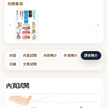
相關書籍
‹
›
封面
內頁試閱
內容簡介
作者簡介
譯者簡介
目錄
文章試閱
內頁試閱