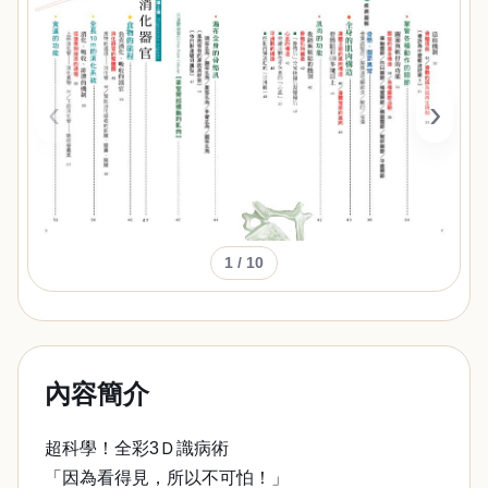
‹
›
1
/ 10
內容簡介
超科學！全彩3Ｄ識病術
「因為看得見，所以不可怕！」