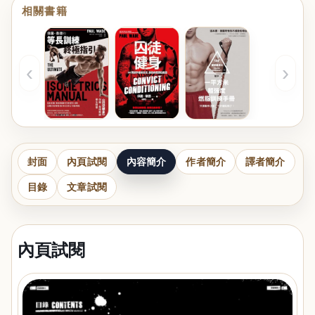
相關書籍
‹
›
封面
內頁試閱
內容簡介
作者簡介
譯者簡介
目錄
文章試閱
內頁試閱