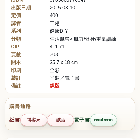
出版日期
2015-08-10
定價
400
譯者
王翎
系列
健康DIY
分類
生活風格> 肌力/健身/重量訓練
CIP
411.71
頁數
308
開本
25.7 x 18 cm
印刷
全彩
裝訂
平裝／電子書
備註
絕版
購書通路
紙書
博客來
誠品
電子書
readmoo