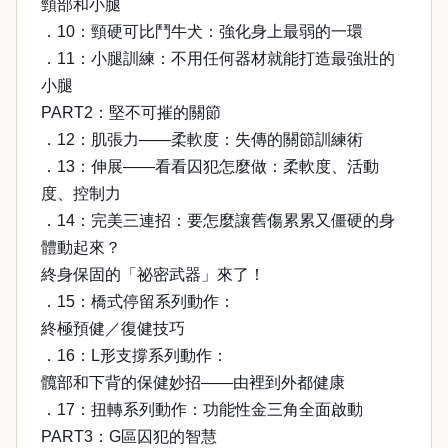
頸部和小腿
．10：頸硬可比鬥牛犬：強化身上最弱的一環
．11：小腿訓練：不用任何器材就能打造最強壯的
小腿
PART2：堅不可摧的關節
．12：肌張力——柔軟度：失傳的關節訓練術
．13：伸展——看看囚犯怎麼做：柔軟度、活動
度、控制力
．14：完美三連招：要怎麼讓舊傷累累又僵硬的身
體動起來？
終身保固的「祕密武器」來了！
．15：橋式停留系列動作：
終極預健／復健技巧
．16：L形支撐系列動作：
髖部和下背的保健妙招——由裡到外都健康
．17：扭轉系列動作：功能性金三角全面啟動
PART3：G區囚犯的智慧