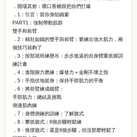
．開場其射：嚼口香糖跟把你們打爆
．1：引言：當你身陷鐵窗
PART1：強制帶動肌群
雙手和前臂
．2：精壯如鐵的雙手與前臂：要練出強大肌力，兩
個技巧就夠了
．3：按部就班練懸吊：步步進逼的自身體重抓握訓
練計畫
．4：進階握力磨練：爆發力＋金剛不壞之指
．5：手指伏地挺身：保持手部肌力的平衡
．6：將前臂練成鐵臂：
手部肌力：總結及挑戰
側邊肌肉鍊
．7：身體側鍊的訓練：了解旗式
．8：攀抓旗式：8個步驟輕鬆練
．9：推撐旗式：還是8個步驟，但沒那麼輕鬆了