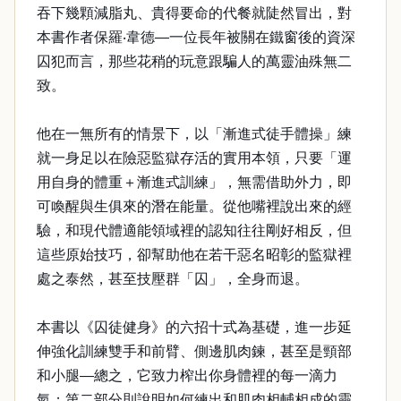
吞下幾顆減脂丸、貴得要命的代餐就陡然冒出，對
本書作者保羅‧韋德—一位長年被關在鐵窗後的資深
囚犯而言，那些花稍的玩意跟騙人的萬靈油殊無二
致。
他在一無所有的情景下，以「漸進式徒手體操」練
就一身足以在險惡監獄存活的實用本領，只要「運
用自身的體重＋漸進式訓練」，無需借助外力，即
可喚醒與生俱來的潛在能量。從他嘴裡說出來的經
驗，和現代體適能領域裡的認知往往剛好相反，但
這些原始技巧，卻幫助他在若干惡名昭彰的監獄裡
處之泰然，甚至技壓群「囚」，全身而退。
本書以《囚徒健身》的六招十式為基礎，進一步延
伸強化訓練雙手和前臂、側邊肌肉鍊，甚至是頸部
和小腿—總之，它致力榨出你身體裡的每一滴力
氣；第二部分則說明如何練出和肌肉相輔相成的靈