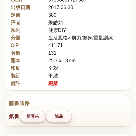
出版日期
2017-06-30
定價
380
譯者
朱皓如
系列
健康DIY
分類
生活風格> 肌力/健身/重量訓練
CIP
411.71
頁數
131
開本
25.7 x 18 cm
印刷
全彩
裝訂
平裝
備註
絕版
購書通路
紙書
博客來
誠品