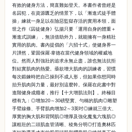
有效的健身方法，簡直難如登天。本書作者曾經是
名囚犯，在資源匱乏的情景下，以「漸進式徒手體
操」練就一身足以在險惡監獄存活的實用本領，面
世之作《囚徒健身》弘揚只要「運用自身的體重＋
漸進式訓練」，無須借助外力，就能擁有一身精壯
實用的肌肉。書內提倡的「六招十式」使健身界一
片譁然，鞏固保羅‧韋德在當代健身領域的權威地
位。然而人對強壯的追求永無止盡，誰也無法抗拒
對結實肌肉的熱愛。亟欲增大肌肉的訓練者，習慣
每次鍛鍊時把自己操到不成人形，但如果你想同時
抬升肌肉與力量，最好別這麼幹。保羅在此書中對
進階健身成癮者，推行【十大增肌法則】。終極目
標有九：◎增加20～30磅堅實、勻稱的肌肉◎雕塑
手臂線條、手臂肌肉增加2～3英吋◎練就三倍大、
厚實的胸大肌和背闊肌◎增厚及強化魔鬼六塊肌◎
讓粗壯的二頭肌血管清晰、稜角分明◎打造奧林匹