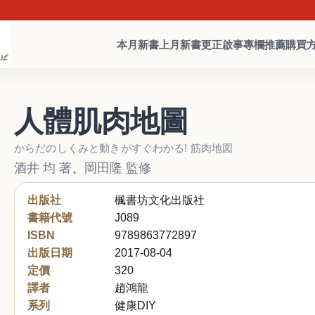
本月新書
上月新書
更正啟事
專欄推薦
購買
人體肌肉地圖
からだのしくみと動きがすぐわかる! 筋肉地図
酒井 均 著
、
岡田隆 監修
出版社
楓書坊文化出版社
書籍代號
J089
ISBN
9789863772897
出版日期
2017-08-04
定價
320
譯者
趙鴻龍
系列
健康DIY