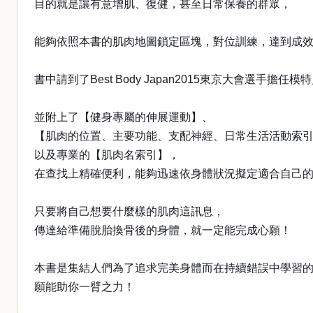
目的就是讓有意增肌、復健，甚至日常保養的群眾，
能夠依照本書的肌肉地圖鎖定區塊，對位訓練，達到成
書中請到了Best Body Japan2015東京大會選手擔
並附上了【健身專屬的伸展運動】、
【肌肉的位置、主要功能、支配神經、日常生活活動索
以及專業的【肌肉名索引】，
在查找上精確便利，能夠迅速依身體狀況擬定適合自己
只要將自己想要什麼樣的肌肉這訊息，
傳達給準備脫胎換骨後的身體，就一定能完成心願！
本書是集結人們為了追求完美身體而在持續錯誤中學習
願能助你一臂之力！