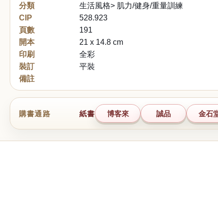
分類
生活風格> 肌力/健身/重量訓練
CIP
528.923
頁數
191
開本
21 x 14.8 cm
印刷
全彩
裝訂
平裝
備註
購書通路
紙書
博客來
誠品
金石