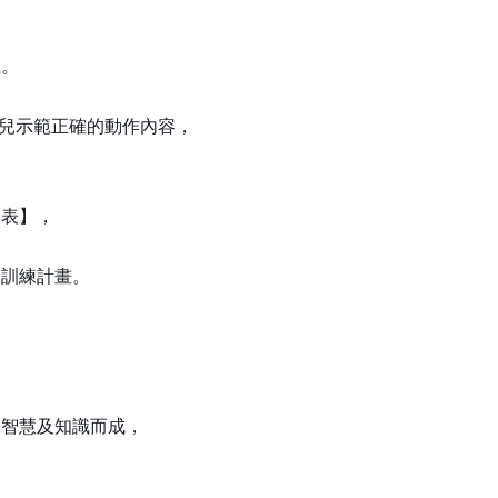
效。
任模特兒示範正確的動作內容，
引表】，
的訓練計畫。
的智慧及知識而成，