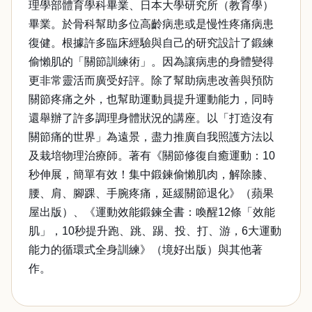
理學部體育學科畢業、日本大學研究所（教育學）
畢業。於骨科幫助多位高齡病患或是慢性疼痛病患
復健。根據許多臨床經驗與自己的研究設計了鍛練
偷懶肌的「關節訓練術」。因為讓病患的身體變得
更非常靈活而廣受好評。除了幫助病患改善與預防
關節疼痛之外，也幫助運動員提升運動能力，同時
還舉辦了許多調理身體狀況的講座。以「打造沒有
關節痛的世界」為遠景，盡力推廣自我照護方法以
及栽培物理治療師。著有《關節修復自癒運動：10
秒伸展，簡單有效！集中鍛鍊偷懶肌肉，解除膝、
腰、肩、腳踝、手腕疼痛，延緩關節退化》（蘋果
屋出版）、《運動效能鍛鍊全書：喚醒12條「效能
肌」，10秒提升跑、跳、踢、投、打、游，6大運動
能力的循環式全身訓練》（境好出版）與其他著
作。