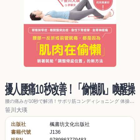
擾人腰痛10秒改善！「偷懶肌」喚醒操
腰の痛みが10秒で解消！サボリ筋コンディショニング 体操やストレッチより効果絶大！
笹川大瑛
出版社
楓書坊文化出版社
書籍代號
J136
ISBN
9789863779483