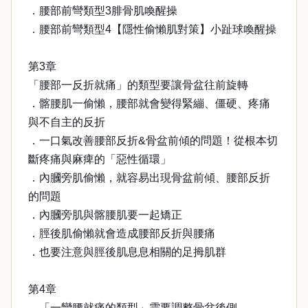
．腰部前彎類型3腓骨肌喚醒操
．腰部前彎類型4【隱性偷懶肌對策】小趾球喚醒操
第3章
「腰部一反折就痛」的類型要讓骨盆往前旋轉
．髂腰肌一偷懶，腰部就會變得緊繃、僵硬、疼痛
與不自主的反折
．一口氣改善腰部反折&骨盆前傾的問題！從根本切
斷疼痛與麻痺的「惡性循環」
．內膕旁肌偷懶，就容易出現骨盆前傾、腰部反折
的問題
．內膕旁肌與髂腰肌要一起矯正
．脛後肌偷懶就會造成腰部反折與腰痛
．也要注意與脛後肌息息相關的足拇肌群
第4章
．「一彎腰就痛的類型」需要調整骨盆後側