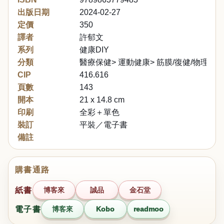
出版日期
2024-02-27
定價
350
譯者
許郁文
系列
健康DIY
分類
醫療保健> 運動健康> 筋膜/復健/物理治
CIP
416.616
頁數
143
開本
21 x 14.8 cm
印刷
全彩＋單色
裝訂
平裝／電子書
備註
購書通路
紙書
博客來
誠品
金石堂
電子書
博客來
Kobo
readmoo