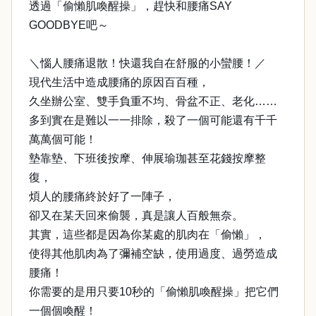
透過「偷懶肌喚醒操」，趕快和腰痛SAY
GOODBYE吧～
＼惱人腰痛退散！快還我自在舒服的小蠻腰！／
現代生活中造成腰痛的原因百百種，
久坐辦公室、雙手負重不均、骨盆不正、老化……
多到實在是難以一一排除，殺了一個可能還有千千
萬萬個可能！
墊靠墊、下班後按摩、伸展瑜珈甚至花錢按摩整
復，
煩人的腰痛終於好了一陣子，
卻又在某天回來偷襲，真是讓人百般無奈。
其實，這些都是因為你某處的肌肉在「偷懶」，
使得其他肌肉為了彌補空缺，使用過度、過勞造成
腰痛！
你需要的是用只要10秒的「偷懶肌喚醒操」把它們
一個個喚醒！