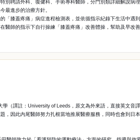
書特別聘請外科、復健科、手術專科醫師，分門別類詳細解說病
現今最進步的治療方針。
中的「膝蓋疼痛」病症進程檢測表，並依循指示紀錄下生活中遇
時在醫師的指示下自行操練「膝蓋疼痛」改善體操，幫助及早改
學（譯註：University of Leeds，原文為外來語，直
問題，因此內尾醫師努力扎根當地推展醫療服務，同時也會到日
。千田醫師致力於「看護預防的運動療法」方面的研究、指導與啟