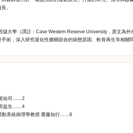
員長。
學（譯註：Case Western Reserve Universi
截骨手術，深入研究退化性膝關節炎的病態原因、軟骨再生等相關
尾祐司……2
田益生……4
運動系統病理學教授 齋藤知行……6