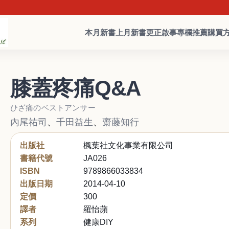
本月新書
上月新書
更正啟事
專欄推薦
購買
膝蓋疼痛Q&A
ひざ痛のベストアンサー
內尾祐司
、
千田益生
、
齋藤知行
出版社
楓葉社文化事業有限公司
書籍代號
JA026
ISBN
9789866033834
出版日期
2014-04-10
定價
300
譯者
羅怡蘋
系列
健康DIY