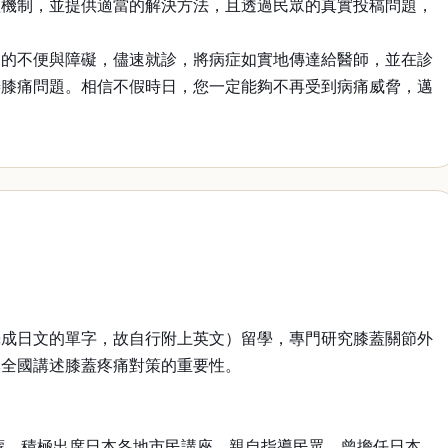
理機制，並提供適當的解決方法，且透過民眾的真實投稿問題，
到的不便與障礙，儘速就診，將病症如實地傳達給醫師，並在診
善膝痛問題。相信不假時日，您一定能夠不再受到病痛威脅，邁
接英文音譯成日文的單字，故自行附上英文）留學，專門研究膝蓋關節外
本全國講述膝蓋疼痛對策的重要性。
蒙，積極出席日本各地市民講座，親自指導民眾。曾擔任日本