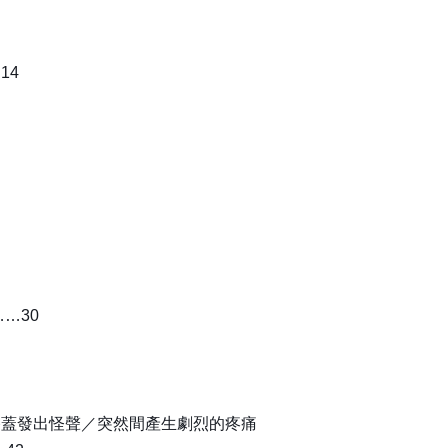
14
…30
膝蓋發出怪聲／突然間產生劇烈的疼痛