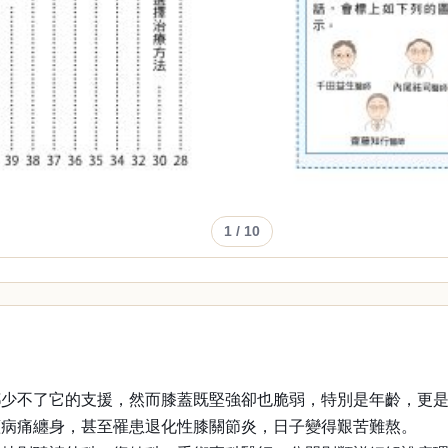
1
/ 10
都少不了它的支援，然而膝蓋既堅強卻也脆弱，特別是年齡，更
蓋病痛纏身，甚至罹患退化性膝關節炎，日子變得艱苦難熬。