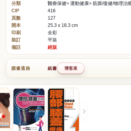
分類
醫療保健> 運動健康> 筋膜/復健/物理治
CIP
416
頁數
127
開本
25.3 x 18.3 cm
印刷
全彩
裝訂
平裝
備註
絕版
購書通路
紙書
博客來
›