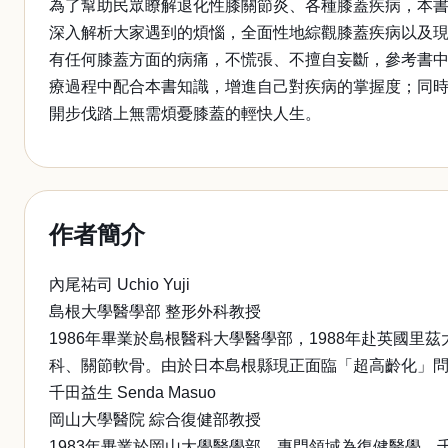
為了幫助民眾瞭解退化性膝關節炎、各種膝蓋疾病，本
深入解析大家遇到的煩惱，全面性地綜觀膝蓋疾病以及
有任何膝蓋方面的病痛，不慌張、不擅自妄斷，參考書
療過程中配合本書知識，增進自己對疾病的掌握度；同
開步伐踏上無需煩憂膝蓋的輕快人生。
作者簡介
內尾祐司 Uchio Yuji
島根大學醫學部 整形外科教授
1986年畢業於島根醫科大學醫學部，1988年赴英國里茲大
科、關節軟骨。由於日本島根縣現正面臨「超高齡化」
千田益生 Senda Masuo
岡山大學醫院 綜合復健部教授
1983年畢業於岡山大學醫學部，專門領域為復健醫學