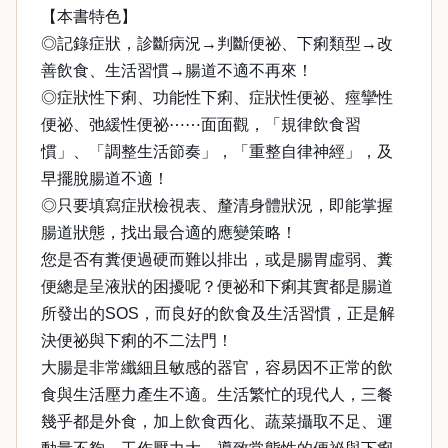
【本書特色】
◎記錄症狀，診斷病況→判斷便祕、下痢類型→改
善飲食、生活習慣→腸道不適不再來！
◎症狀性下痢、功能性下痢、症狀性便祕、痙攣性
便祕、弛緩性便祕⋯⋯面面觀，「規律飲食習
慣」、「調整生活節奏」，「重整自律神經」，及
早擺脫腸道不適！
◎只要填寫症狀檢視表、釐清身體狀況，即能掌握
腸道狀態，找出最合適的應變策略！
您是否有糞便過硬而難以排出，或是腸胃虛弱、糞
便總是呈液狀的困擾呢？便祕和下痢其實都是腸道
所發出的SOS，而良好的飲食及生活習慣，正是解
決便祕與下痢的不二法門！
大腸是非常纖細且敏感的器官，容易因不正常的飲
食與生活壓力產生不適。生活繁忙的現代人，三餐
幾乎都是外食，加上飲食西化、蔬菜攝取不足、運