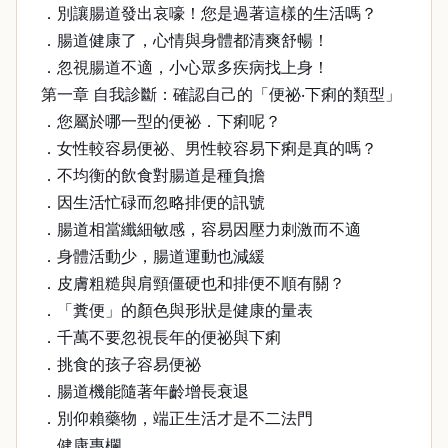
．別讓腸道發出哀嚎！您是過著這樣的生活嗎？
．腸道健康了，心情與身體都清爽舒暢！
．忽視腸道不適，小心眾多疾病找上身！
第一章 自我診斷：確認自己的「便祕‧下痢的類型」
．您屬於哪一型的便祕．下痢呢？
．女性較容易便祕、男性較容易下痢是真的嗎？
．不均衡的飲食對腸道是種負擔
．因生活忙碌而忽略排便的訊號
．腸道相當纖細敏感，容易因壓力刺激而不適
．身體活動少，腸道運動也減緩
．皮膚粗糙與肩頸僵硬也和排便不順有關？
．「糞便」的顏色與形狀是健康的量表
．千萬不要忽視長年的便祕與下痢
．挑食的孩子容易便祕
．腸道機能隨著年齡增長衰退
．別仰賴藥物，端正生活才是不二法門
．健康專欄