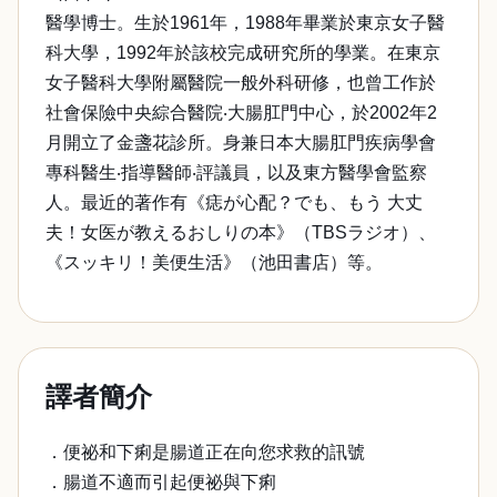
醫學博士。生於1961年，1988年畢業於東京女子醫
科大學，1992年於該校完成研究所的學業。在東京
女子醫科大學附屬醫院一般外科研修，也曾工作於
社會保險中央綜合醫院‧大腸肛門中心，於2002年2
月開立了金盞花診所。身兼日本大腸肛門疾病學會
專科醫生‧指導醫師‧評議員，以及東方醫學會監察
人。最近的著作有《痣が心配？でも、もう 大丈
夫！女医が教えるおしりの本》（TBSラジオ）、
《スッキリ！美便生活》（池田書店）等。
譯者簡介
．便祕和下痢是腸道正在向您求救的訊號
．腸道不適而引起便祕與下痢