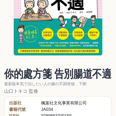
你的處方箋 告別腸道不適
最新版本気で治したい人の腸の不調便秘．下痢
山口トキコ 監修
出版社
楓葉社文化事業有限公司
書籍代號
JA034
ISBN
9789863700159