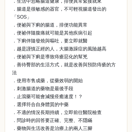
．生活中忽略腸道健康，排便異常緊接就來
．腸道是很敏感的器官，不可輕視腸道發出的
「SOS」
．便祕與下痢的腸道，排便功能異常
．便祕伴隨腹痛就可能是其他疾病引起
．下痢伴隨發燒與嘔吐，要立即就醫
．越是謹慎正經的人，大腸激躁症的風險越高
．便祕與下痢是導致痔瘡惡化的幫兇
．善待臀部的生活方式，就是改善與預防痔瘡的方
法
．使用市售成藥，從藥效弱的開始
．刺激腸道的藥物是最後手段
．止瀉藥可能會減慢痊癒速度！？
．選擇符合自身體質的中藥
．不適的情況長期持續，立即前往醫院檢查
．問診時的回答要正確、完整、不隱瞞
．藥物與生活改善是治療上的兩人三腳