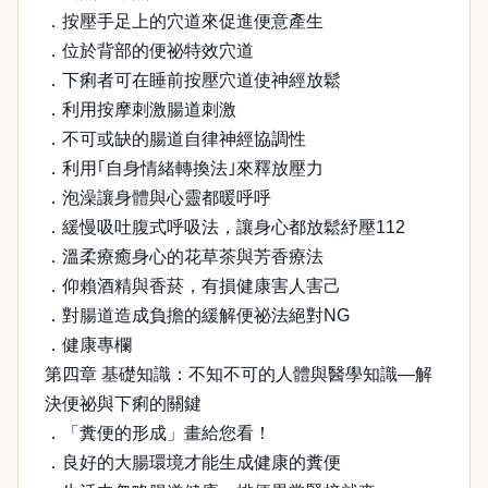
．按壓手足上的穴道來促進便意產生
．位於背部的便祕特效穴道
．下痢者可在睡前按壓穴道使神經放鬆
．利用按摩刺激腸道刺激
．不可或缺的腸道自律神經協調性
．利用｢自身情緒轉換法｣來釋放壓力
．泡澡讓身體與心靈都暖呼呼
．緩慢吸吐腹式呼吸法，讓身心都放鬆紓壓112
．溫柔療癒身心的花草茶與芳香療法
．仰賴酒精與香菸，有損健康害人害己
．對腸道造成負擔的緩解便祕法絕對NG
．健康專欄
第四章 基礎知識：不知不可的人體與醫學知識—解
決便祕與下痢的關鍵
．「糞便的形成」畫給您看！
．良好的大腸環境才能生成健康的糞便