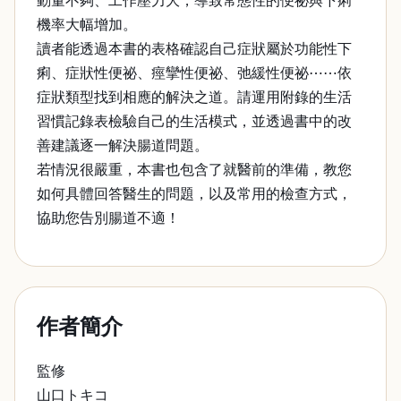
動量不夠、工作壓力大，導致常態性的便祕與下痢
機率大幅增加。
讀者能透過本書的表格確認自己症狀屬於功能性下
痢、症狀性便祕、痙攣性便祕、弛緩性便祕⋯⋯依
症狀類型找到相應的解決之道。請運用附錄的生活
習慣記錄表檢驗自己的生活模式，並透過書中的改
善建議逐一解決腸道問題。
若情況很嚴重，本書也包含了就醫前的準備，教您
如何具體回答醫生的問題，以及常用的檢查方式，
協助您告別腸道不適！
作者簡介
監修
山口トキコ