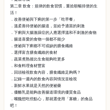
第二章 飲食：規律的飲食習慣，重拾順暢排便的生
活！
．改善便祕與下痢的第一步「吃早餐」
．溫柔善待便祕的腸道，並給予適當的刺激
．下痢與大腸激躁症的人應選擇溫和不刺激的食物
．腸道喜愛的食物一個都不能少
．便祕與下痢都不可或缺的膳食纖維
．選擇富含膳食纖維的食材
．蔬菜煮熟後比生食能夠吃更多
．和食料理食材豐富
．回頭檢視飲食內容，膳食纖維足夠嗎？
．記錄一週內的飲食內容與情況並檢視
．新鮮水果就是天然的便祕藥
．優酪乳是能夠改善腸道環境的優質食品
．嘴饞想吃些點心，那就選使用「寡糖」的食品
吧！