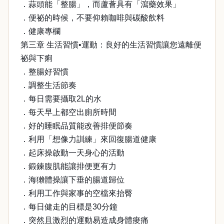
．蒜頭能「整腸」，而蘆薈具有「瀉藥效果」
．便祕的時候，不要仰賴咖啡與碳酸飲料
．健康專欄
第三章 生活習慣•運動：良好的生活習慣讓您遠離便
祕與下痢
．整腸好習慣
．調整生活節奏
．每日需要攝取2L的水
．每天早上都空出廁所時間
．好的睡眠品質能改善排便節奏
．利用「想像力訓練」來回復腸道健康
．起床操啟動一天身心的活動
．鍛鍊腹肌能讓排便更有力
．海獺體操讓下垂的腸道歸位
．利用工作與家事的空檔來抬臀
．每日健走的目標是30分鐘
．突然且激烈的運動易造成身體痠痛