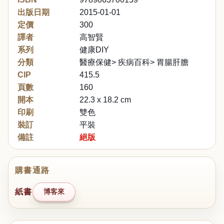
出版日期
2015-01-01
定價
300
譯者
高智賢
系列
健康DIY
分類
醫療保健> 疾病百科> 胃腸肝膽
CIP
415.5
頁數
160
開本
22.3 x 18.2 cm
印刷
雙色
裝訂
平裝
備註
絕版
購書通路
紙書
博客來