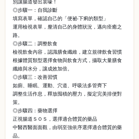
別讓腸道發出哀嚎！
◎步驟一：自我診斷
填寫表單，確認自己的「便祕‧下痢的類型」
運用檢視表單，釐清自己的身體狀況，邁向痊癒之
路。
◎步驟二：調整飲食
檢視飲食內容，認識膳食纖維，建立規律飲食習慣
根據體質類型選擇食物與飲食方式，攝取大量膳食
纖維與水分，讓成效加倍。
◎步驟三：改善習慣
如廁、睡眠、運動、穴道、呼吸法多管齊下
調整生活作息，釋放囤積的壓力，擬定完美排便對
策。
◎步驟四：藥物選擇
正視腸道ＳＯＳ，選擇適合體質的藥品
中醫西醫面面觀，由弱至強依序選擇適合體質的藥
品。