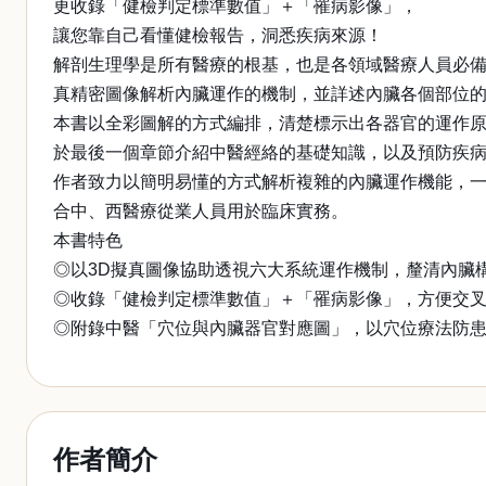
更收錄「健檢判定標準數值」＋「罹病影像」，
讓您靠自己看懂健檢報告，洞悉疾病來源！
解剖生理學是所有醫療的根基，也是各領域醫療人員必
真精密圖像解析內臟運作的機制，並詳述內臟各個部位
本書以全彩圖解的方式編排，清楚標示出各器官的運作
於最後一個章節介紹中醫經絡的基礎知識，以及預防疾
作者致力以簡明易懂的方式解析複雜的內臟運作機能，
合中、西醫療從業人員用於臨床實務。
本書特色
◎以3D擬真圖像協助透視六大系統運作機制，釐清內臟
◎收錄「健檢判定標準數值」＋「罹病影像」，方便交
◎附錄中醫「穴位與內臟器官對應圖」，以穴位療法防
作者簡介