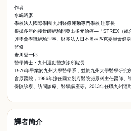
作者
水嶋昭彥
學校法人國際學園 九州醫療運動專門學校 理事長
根據多年的接骨師經驗開發出多元治療—「STREX（
興學會學識經驗理事。財團法人日本奧林匹克委員會健
監修
岩川愛一郎
醫學博士・九州運動醫療診所院長
1976年畢業於九州大學醫學系，並於九州大學醫學研究
會原醫院，1986年擔任國立別府醫院泌尿科主任醫師、
保險診察、訪問診療、醫學講座等。2013年任職九州運
譯者簡介