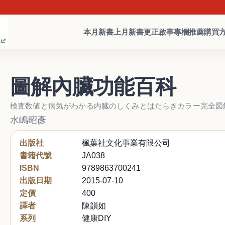
本月新書
上月新書
更正啟事
專欄推薦
購買
圖解內臟功能百科
検査数値と病気がわかる内臓のしくみとはたらきカラー完全図
水嶋昭彥
出版社
楓葉社文化事業有限公司
書籍代號
JA038
ISBN
9789863700241
出版日期
2015-07-10
定價
400
譯者
陳韻如
系列
健康DIY