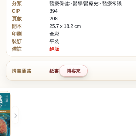
分類
醫療保健> 醫學/醫療史> 醫療常識
CIP
394
頁數
208
開本
25.7 x 18.2 cm
印刷
全彩
裝訂
平裝
備註
絕版
購書通路
紙書
博客來
›