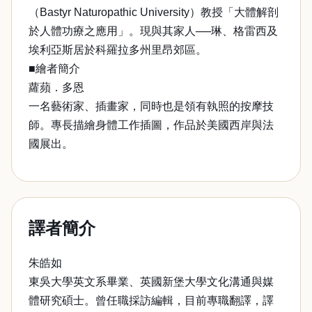
（Bastyr Naturopathic University）教授「大體解剖
於人體功療之應用」。現與其家人──琳、格雷西及
埃利亞斯居於科羅拉多州里昂郊區。
■繪者簡介
蘿蘋．多恩
一名藝術家、插畫家，同時也是領有執照的按摩技
師。專長描繪身體工作插圖，作品於美國西岸與法
國展出。
譯者簡介
朱皓如
東吳大學英文系畢業、英國新堡大學文化溝通與媒
體研究碩士。曾任職採訪編輯，目前專職翻譯，譯