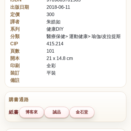
出版日期
2018-06-11
定價
300
譯者
朱皓如
系列
健康DIY
分類
醫療保健> 運動健康> 瑜伽/皮拉提斯/伸
CIP
415.214
頁數
101
開本
21 x 14.8 cm
印刷
全彩
裝訂
平裝
備註
購書通路
紙書
博客來
誠品
金石堂