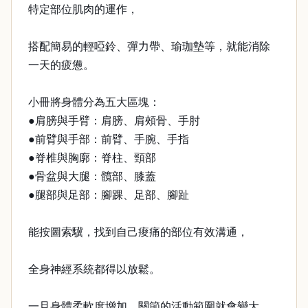
特定部位肌肉的運作，
搭配簡易的輕啞鈴、彈力帶、瑜珈墊等，就能消除
一天的疲憊。
小冊將身體分為五大區塊：
●肩膀與手臂：肩膀、肩頰骨、手肘
●前臂與手部：前臂、手腕、手指
●脊椎與胸廓：脊柱、頸部
●骨盆與大腿：髖部、膝蓋
●腿部與足部：腳踝、足部、腳趾
能按圖索驥，找到自己痠痛的部位有效溝通，
全身神經系統都得以放鬆。
一旦身體柔軟度增加，關節的活動範圍就會變大，