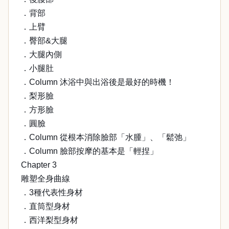
．背部
．上臂
．臀部&大腿
．大腿內側
．小腿肚
．Column 沐浴中與出浴後是最好的時機！
．梨形臉
．方形臉
．圓臉
．Column 從根本消除臉部「水腫」、「鬆弛」
．Column 臉部按摩的基本是「輕捏」
Chapter 3
雕塑全身曲線
．3種代表性身材
．直筒型身材
．西洋梨型身材