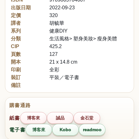
出版日期
2022-09-23
定價
320
譯者
胡毓華
系列
健康DIY
分類
生活風格> 塑身美妝> 瘦身美體
CIP
425.2
頁數
127
開本
21 x 14.8 cm
印刷
全彩
裝訂
平裝／電子書
備註
購書通路
紙書
博客來
誠品
金石堂
電子書
博客來
Kobo
readmoo