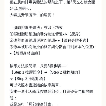
但在肌肉排毒美體法的幫助之下，第3天左右就會開
始出現變化，
大幅提升細胞重生的速度！
「肌肉排毒美體法」有以下功效
①截斷脂肪細胞的養分輸送管道▸ ▸【瘦身】
②改善血液循環與淋巴循環▸ ▸【緩解身體不適】
③原本被肌肉拉扯的關節與骨骼會回到原本的位置▸
▸【雕塑身材曲線】
按摩方法很簡單，只要3個步驟──
【Step 1 按壓凹窩】➜【Step 2 揉捏肌肉】
➜【Step 3 推壓肌肉】
可以依照本書建議的按摩菜單，
安排一週七天輪流按摩各部位，打造優美勻稱的體
態；
或是進行「局部瘦身計畫」，