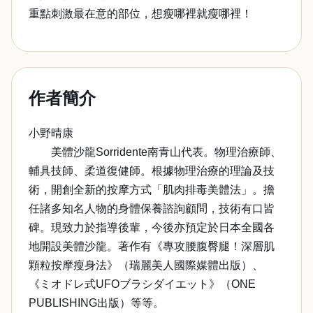
重點刺激最在意的部位，想瘦哪裡就瘦哪裡！
作者簡介
小野晴康
美體沙龍Sorridente南青山代表。物理治療師、
輔具技師、柔道復健師。根據物理治療的理論及技
術，開創全新的按摩方式「肌肉排毒美體法」。擔
任諸多知名人物的身體保養諮詢顧問，技術有口皆
碑。現致力於指導後輩，今後亦預定於日本全國各
地開設美體沙龍。著作有《專攻腰腹臀腿！深層肌
顆粒按摩瘦身法》（瑞麗美人國際媒體出版）、
《ミオドレ式UFOブラシダイエット》（ONE
PUBLISHING出版）等等。