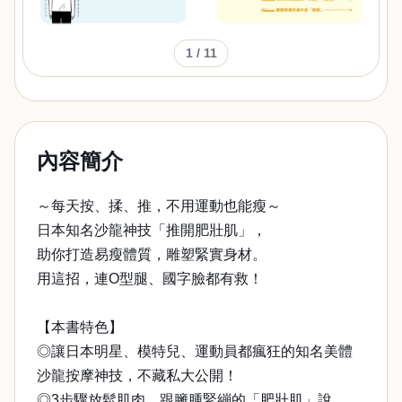
1
/ 11
內容簡介
～每天按、揉、推，不用運動也能瘦～
日本知名沙龍神技「推開肥壯肌」，
助你打造易瘦體質，雕塑緊實身材。
用這招，連O型腿、國字臉都有救！
【本書特色】
◎讓日本明星、模特兒、運動員都瘋狂的知名美體
沙龍按摩神技，不藏私大公開！
◎3步驟放鬆肌肉，跟臃腫緊繃的「肥壯肌」說