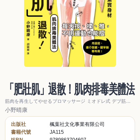
「肥壯肌」退散！肌肉排毒美體法
筋肉を再生してやせるプロマッサージ ミオドレ式 デブ筋ながし
小野晴康
出版社
楓葉社文化事業有限公司
書籍代號
JA115
ISBN
9789863704607