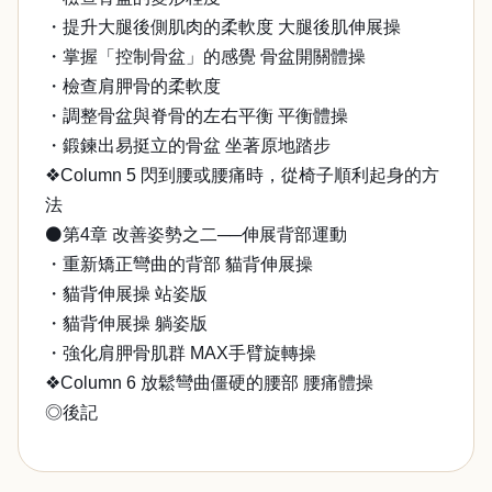
・提升大腿後側肌肉的柔軟度 大腿後肌伸展操
・掌握「控制骨盆」的感覺 骨盆開關體操
・檢查肩胛骨的柔軟度
・調整骨盆與脊骨的左右平衡 平衡體操
・鍛鍊出易挺立的骨盆 坐著原地踏步
❖Column 5 閃到腰或腰痛時，從椅子順利起身的方
法
⚫第4章 改善姿勢之二──伸展背部運動
・重新矯正彎曲的背部 貓背伸展操
・貓背伸展操 站姿版
・貓背伸展操 躺姿版
・強化肩胛骨肌群 MAX手臂旋轉操
❖Column 6 放鬆彎曲僵硬的腰部 腰痛體操
◎後記