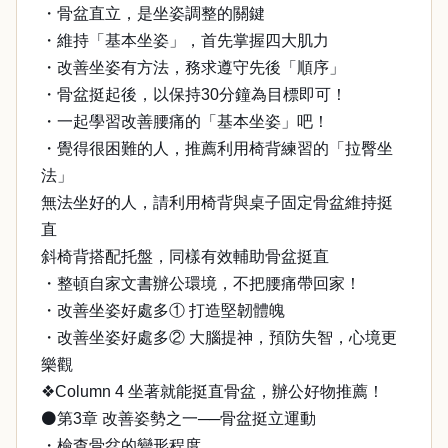
・骨盆直立，是坐姿調整的關鍵
・維持「基本坐姿」，首先掌握四大肌力
・改善坐姿有方法，務求遵守先後「順序」
・骨盆挺起後，以保持30分鐘為目標即可！
・一起學習改善腰痛的「基本坐姿」吧！
・覺得很困難的人，推薦利用椅背練習的「拉臀坐
法」
無法坐好的人，請利用椅背與桌子固定骨盆維持挺
直
斜椅背搭配托盤，同樣有效輔助骨盆挺直
・整頓自家文書辦公環境，不把腰痛帶回家！
・改善坐姿好處多① 打造堅韌體魄
・改善坐姿好處多② 大腦提神，預防失智，心境更
樂觀
❖Column 4 坐著就能挺直骨盆，辦公好物推薦！
⚫第3章 改善姿勢之一──骨盆挺立運動
・檢查骨盆的變形程度