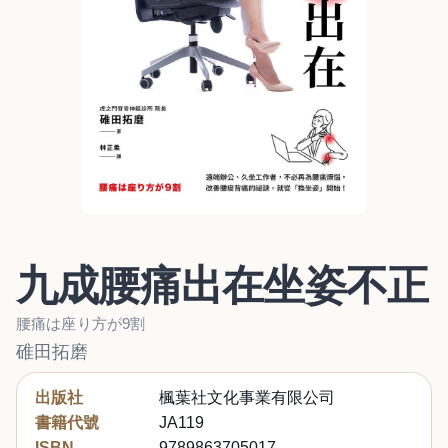
九成腰痛出在坐姿不正
腰痛は座り方が9割
碓田拓磨
出版社
楓葉社文化事業有限公司
書籍代號
JA119
ISBN
9789863705017