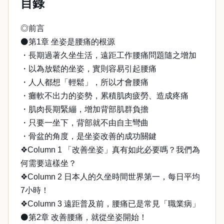
目錄
◎前言
⚫第1章 坐姿是腰痛的根源
・長期過著久坐生活，遠距工作腰痛問題隨之增加
・以為放鬆的坐姿，實則容易引起腰痛
・人人都想「輕鬆」，所以才會腰痛
・癱軟不出力的姿勢，累積肌肉疲勞、造成疼痛
・肌肉長期緊繃，增加背部肌群負擔
・只要一坐下，背部就不由自主彎曲
・骨盆的角度，是坐姿改善的成功關鍵
❖Column 1 「改善坐姿」真有如此必要嗎？我們為
何需要這樣坐？
❖Column 2 日本人的久坐時間世界第一，每日平均
7小時！
❖Column 3 遠距普及前，腰痛已是常見「職業病」
⚫第2章 改善腰痛，就從坐姿開始！