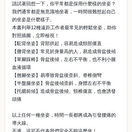
請試著回想一下，你平常都是採用什麼樣的坐姿？
我們通常都是無意識地坐著，一時間很難想起自己
的坐姿是什麼樣子。
本書列舉12種遠距工作者最常見的輕鬆坐姿，助你
對照插圖，立即檢視！
【駝背坐姿】背部拱起，容易造成頸部僵直
【攤背坐姿】常見於身量高的人，易造成骨盆後傾
【單腳踩椅】骨盆後傾，左右不平衡，也不利小腿
血液循環
【翹腳坐姿】易導致骨盆後歪斜、脊椎側彎
【半盤腿坐姿】骨盆後傾歪斜，身體左右不平衡
【托腮前傾】造成骨盆後傾、頸椎僵直，也會誘發
頭痛
以上任何一種坐姿，時間一長都將成為引發腰痛的
導火線。
不過，這可不代表我們完全不能這麼坐！