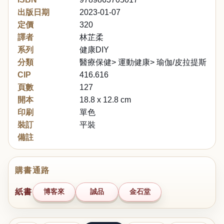
出版日期
2023-01-07
定價
320
譯者
林芷柔
系列
健康DIY
分類
醫療保健> 運動健康> 瑜伽/皮拉提斯/伸
CIP
416.616
頁數
127
開本
18.8 x 12.8 cm
印刷
單色
裝訂
平裝
備註
購書通路
紙書
博客來
誠品
金石堂