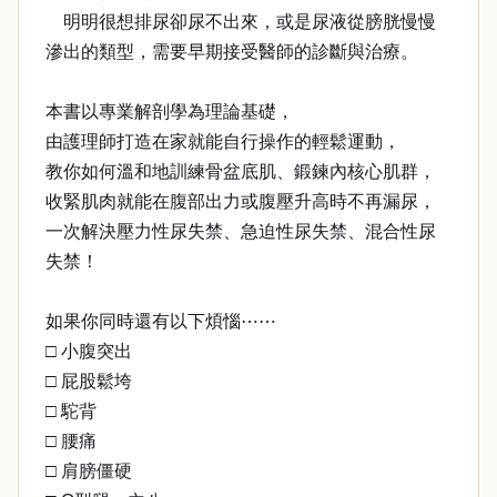
明明很想排尿卻尿不出來，或是尿液從膀胱慢慢
滲出的類型，需要早期接受醫師的診斷與治療。
本書以專業解剖學為理論基礎，
由護理師打造在家就能自行操作的輕鬆運動，
教你如何溫和地訓練骨盆底肌、鍛鍊內核心肌群，
收緊肌肉就能在腹部出力或腹壓升高時不再漏尿，
一次解決壓力性尿失禁、急迫性尿失禁、混合性尿
失禁！
如果你同時還有以下煩惱⋯⋯
□ 小腹突出
□ 屁股鬆垮
□ 駝背
□ 腰痛
□ 肩膀僵硬