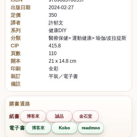
出版日期
2024-02-27
定價
350
譯者
許郁文
系列
健康DIY
分類
醫療保健> 運動健康> 瑜伽/皮拉提斯/伸
CIP
415.8
頁數
110
開本
21 x 14.8 cm
印刷
全彩
裝訂
平裝／電子書
備註
購書通路
紙書
博客來
誠品
金石堂
電子書
博客來
Kobo
readmoo