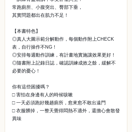
常跑廁所、小腹突出、臀部下垂，
其實問題都出在肌力不足！
【本書特色】
◎真人大圖示範分解動作，每個動作附上CHECK
表，自行操作不NG！
◎安排每週動作訓練，有計畫地實施讓效果更好！
◎隨書附上記錄日誌，確認訓練成效之餘，緩解不
必要的憂心！
你有這些困擾嗎？
□ 害怕在身邊有人的時候咳嗽
□ 一天必須跑好幾趟廁所，愈來愈不敢出遠門
□ 衣服髒掉，一整天覺得悶熱不適外，還擔心會散發
異味