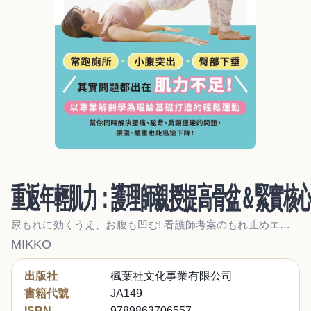
重返年輕肌力：護理師親授提高骨盆＆緊實核
尿もれに効くうえ、お腹も凹む! 看護師考案のもれ止めエクサ
MIKKO
出版社
楓葉社文化事業有限公司
書籍代號
JA149
ISBN
9789863706557