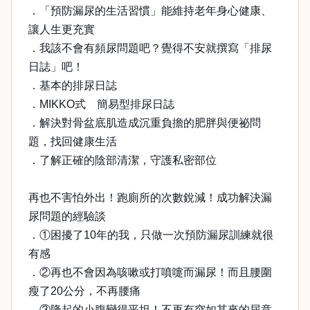
．「預防漏尿的生活習慣」能維持老年身心健康、
讓人生更充實
．我該不會有頻尿問題吧？覺得不安就撰寫「排尿
日誌」吧！
．基本的排尿日誌
．MIKKO式 簡易型排尿日誌
．解決對骨盆底肌造成沉重負擔的肥胖與便祕問
題，找回健康生活
．了解正確的陰部清潔，守護私密部位
再也不害怕外出！跑廁所的次數銳減！成功解決漏
尿問題的經驗談
．①困擾了10年的我，只做一次預防漏尿訓練就很
有感
．②再也不會因為咳嗽或打噴嚏而漏尿！而且腰圍
瘦了20公分，不再腰痛
．③隆起的小腹變得平坦！不再有突如其來的尿意