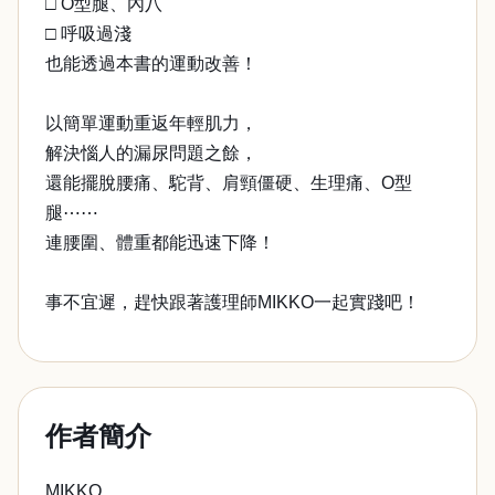
□ O型腿、內八
□ 呼吸過淺
也能透過本書的運動改善！
以簡單運動重返年輕肌力，
解決惱人的漏尿問題之餘，
還能擺脫腰痛、駝背、肩頸僵硬、生理痛、O型
腿⋯⋯
連腰圍、體重都能迅速下降！
事不宜遲，趕快跟著護理師MIKKO一起實踐吧！
作者簡介
MIKKO