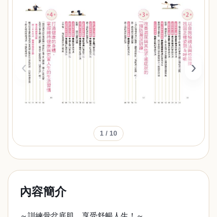
‹
›
1
/ 10
內容簡介
～訓練骨盆底肌，享受舒暢人生！～