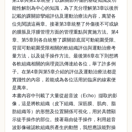
第1章與第2章統整了以踝關節外傷的基礎知識及功
能性解剖為中心的知識，為了充分理解第3章以後所
記載的踝關節攣縮評估及運動治療法內容，萬望各
位先閱讀這兩章。接著第3章統整了外傷後不可或缺
的腫脹及浮腫管理方面的管理重點與實施方法。第4
章、第5章則各自統整了踝關節底屈可動範圍受限、
背屈可動範圍受限相關的軟組織評估與運動治療考
量方法，以及徒手操作方法。最後第6章在下則想將
各軟組織相關的病理資訊傳達給各位，舉了許多例
子。在第4章與第5章介紹的評估及運動治療法都是
實踐性的內容，若能成為各位活用於臨床的線索便
是萬幸。
本書內容中刊載了大量從超音波（Echo）擷取的影
像，這是將軟組織（皮下組織、深筋膜、肌肉、脂
肪組織等）的形態及位置關係可視化，用於具體顯
示徒手操作的部位。接著藉由徒手操作，利用超音
波影像確認軟組織所產生的動態，我想應該能對操