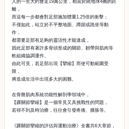
人的一生大約會走19萬公里，相當於繞地球4圈的距
離，
而這每一步都會對足部施加體重1.25倍的衝擊；
不僅如此，站立於不平整地面、蹲踞或跪坐等動
作，
都需要足部有足夠的靈活性才能達成，
因此足部有著許多骨頭形成的關節、韌帶與肌肉等
軟組織協調運作。
由此可見，若足部出現【攣縮】而使可動範圍受
限，
將造成生活中出現多大的困難。
在骨骼肌肉系統功能性解剖學領域中，
【踝關節攣縮】是一個常見又具挑戰性的問題，
若得不到及時治療，往往會引發疼痛、腫脹等。
《踝關節攣縮的評估與運動治療》全書共6大章節，