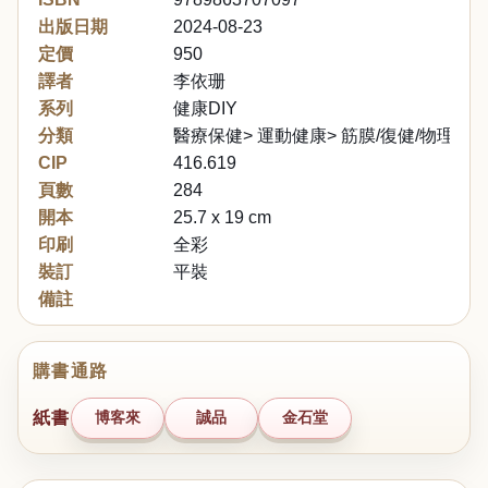
出版日期
2024-08-23
定價
950
譯者
李依珊
系列
健康DIY
分類
醫療保健> 運動健康> 筋膜/復健/物理治
CIP
416.619
頁數
284
開本
25.7 x 19 cm
印刷
全彩
裝訂
平裝
備註
購書通路
紙書
博客來
誠品
金石堂