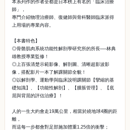
本系列作的作者全都是日本榜上有名的「臨床治療
師」，
專門介紹物理治療師、復健師與骨科醫師臨床派得
上用場的專業內容。
【本書特色】
◎骨骼肌肉系統功能性解剖學研究所的所長──林典
雄教授專業監修！
◎上百張清楚示範影像、解剖圖、清晰超影波影
像，搭配影片一本了解踝關節全貌！
◎以解剖學、運動學與臨床說明踝關節【攣縮的基
礎知識】、【功能性解剖】、【腫脹管理】、【底
屈與背屈的評估治療】！
人的一生大約會走19萬公里，相當於繞地球4圈的距
離，
而這每一步都會對足部施加體重1.25倍的衝擊；