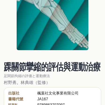
踝關節攣縮的評估與運動治療
足関節拘縮の評価と運動療法
村野勇
、
林典雄（監修）
出版社
楓葉社文化事業有限公司
書籍代號
JA167
ISBN
9789863707097