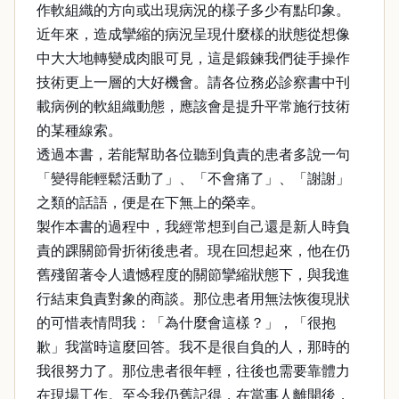
作軟組織的方向或出現病況的樣子多少有點印象。
近年來，造成攣縮的病況呈現什麼樣的狀態從想像
中大大地轉變成肉眼可見，這是鍛鍊我們徒手操作
技術更上一層的大好機會。請各位務必診察書中刊
載病例的軟組織動態，應該會是提升平常施行技術
的某種線索。
透過本書，若能幫助各位聽到負責的患者多說一句
「變得能輕鬆活動了」、「不會痛了」、「謝謝」
之類的話語，便是在下無上的榮幸。
製作本書的過程中，我經常想到自己還是新人時負
責的踝關節骨折術後患者。現在回想起來，他在仍
舊殘留著令人遺憾程度的關節攣縮狀態下，與我進
行結束負責對象的商談。那位患者用無法恢復現狀
的可惜表情問我：「為什麼會這樣？」，「很抱
歉」我當時這麼回答。我不是很自負的人，那時的
我很努力了。那位患者很年輕，往後也需要靠體力
在現場工作。至今我仍舊記得，在當事人離開後，