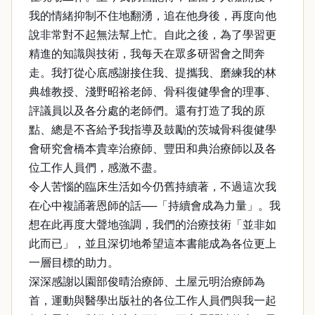
我的情緒抑制不住地翻湧，追在他身後，再度向他
說非常對不起無法幫上忙。自此之後，為了學習更
精進的知識與技術，我每天在眾多研習會之間奔
走。我打從心底感謝接住我、提攜我、磨練我的林
典雄教授、淺野昭裕老師、骨科復健學會的理事、
評議員以及各分處的老師們。還有打造了我的原
點、總是不吝給予我指導及鼓勵的茨城骨科復健學
會研究會橋本貴幸治療師、豐田和典治療師以及各
位工作人員們，感激不盡。
令人苦惱的臨床生活如今仍舊持續著，不過這次我
在心中複誦著恩師的話──「持續會成為力量」。我
想在此再度大聲地強調，我們的治療技術「並非如
此而已」，並且深切地希望這本書能成為各位更上
一層目標的助力。
深深感謝以園部俊晴治療師、土屋元明治療師為
首，運動與醫學出版社的各位工作人員們與我一起