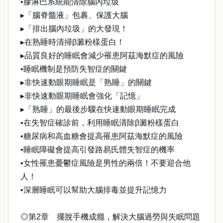
•膠淋巴系統能清除腦內垃圾
▸「腦脊髓液」包裹、保護大腦
▸「排出腦內垃圾」的大發現！
▸在熟睡時清掃β澱粉樣蛋白！
▸品質良好的睡眠會減少罹患阿茲海默症的風險
•睡眠機制是預防失智症的關鍵
▸非快速動眼期睡眠是「熟睡」的關鍵
▸非快速動眼期睡眠會強化「記憶」
▸「熟睡」的最後步驟在快速動眼期睡眠完成
•在失智症確診前，利用睡眠清除β澱粉樣蛋白
•糖尿病和高血糖會提高罹患阿茲海默症的風險
•睡眠障礙會提高引發路易氏體失智症的機率
•女性罹患憂鬱症風險是男性的兩倍！不要迎合他
人！
•深層睡眠可以幫助大腦排毒並提升記憶力
◎第2章 擺脫手機成癮，解決大腦過勞與失眠問題