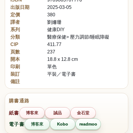
出版日期
2025-03-05
定價
380
譯者
劉姍珊
系列
健康DIY
分類
醫療保健> 壓力調節/睡眠障礙
CIP
411.77
頁數
237
開本
18.8 x 12.8 cm
印刷
單色
裝訂
平裝／電子書
備註
購書通路
紙書
博客來
誠品
金石堂
電子書
博客來
Kobo
readmoo