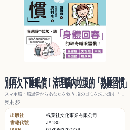
別再欠下睡眠債！清理腦內垃圾的「熟睡習慣
スマホ脳・脳過労からあなたを救う 脳のゴミを洗い流す「熟睡習慣」
奧村步
出版社
楓葉社文化事業有限公司
書籍代號
JA180
ISBN
9789863707776