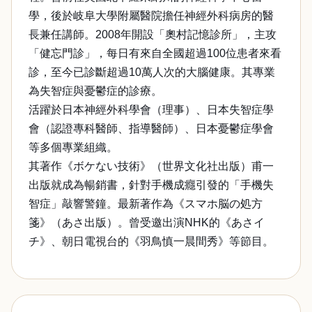
學，後於岐阜大學附屬醫院擔任神經外科病房的醫
長兼任講師。2008年開設「奧村記憶診所」，主攻
「健忘門診」，每日有來自全國超過100位患者來看
診，至今已診斷超過10萬人次的大腦健康。其專業
為失智症與憂鬱症的診療。
活躍於日本神經外科學會（理事）、日本失智症學
會（認證專科醫師、指導醫師）、日本憂鬱症學會
等多個專業組織。
其著作《ボケない技術》（世界文化社出版）甫一
出版就成為暢銷書，針對手機成癮引發的「手機失
智症」敲響警鐘。最新著作為《スマホ脳の処方
箋》（あさ出版）。曾受邀出演NHK的《あさイ
チ》、朝日電視台的《羽鳥慎一晨間秀》等節目。