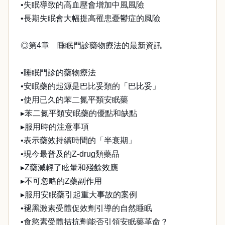
•失眠導致的高血壓會增加中風風險
•長期失眠會大幅提高罹患憂鬱症的風險
◎第4章 睡眠門診藥物療法的最新資訊
•睡眠門診的藥物療法
•安眠藥的起源是巴比妥類的「巴比妥」
•使用已久的苯二氮平類安眠藥
▸苯二氮平類安眠藥的優點和缺點
▸服用時的注意事項
•表示藥效持續時間的「半衰期」
•現今最普及的Z-drug類藥品
▸Z藥減輕了眩暈和殘餘效應
▸不可忽略的Z藥副作用
▸服用安眠藥引起重大事故的案例
•褪黑激素受體促效劑引導的自然睡眠
•食慾素受體拮抗劑能否引領安眠藥革命？