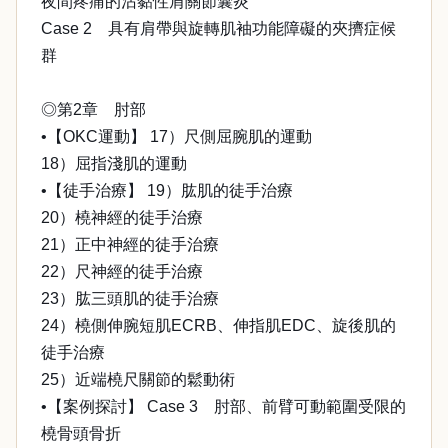
夜間疼痛的沾黏性肩關節囊炎
Case 2 具有肩帶與旋轉肌袖功能障礙的夾擠症候
群
◎第2章 肘部
•【OKC運動】 17）尺側屈腕肌的運動
18）屈指淺肌的運動
•【徒手治療】 19）肱肌的徒手治療
20）橈神經的徒手治療
21）正中神經的徒手治療
22）尺神經的徒手治療
23）肱三頭肌的徒手治療
24）橈側伸腕短肌ECRB、伸指肌EDC、旋後肌的
徒手治療
25）近端橈尺關節的鬆動術
•【案例探討】 Case 3 肘部、前臂可動範圍受限的
橈骨頭骨折