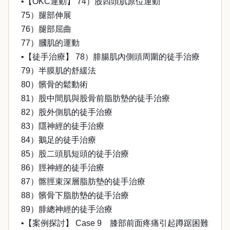
•【OKC運動】 74）股四頭肌原位運動
75）腿部伸展
76）腿部屈曲
77）膕肌的運動
•【徒手治療】 78）腓腸肌內側頭周圍的徒手治療
79）半膜肌的舒緩法
80）髕骨的鬆動術
81）股中間肌與股骨前脂肪墊的徒手治療
82）股外側肌的徒手治療
83）隱神經的徒手治療
84）鵝足的徒手治療
85）股二頭肌短頭的徒手治療
86）脛神經的徒手治療
87）髂脛束深層脂肪墊的徒手治療
88）髕骨下脂肪墊的徒手治療
89）腓總神經的徒手治療
•【案例探討】 Case 9 膝部前面疼痛引起蹲踞困難