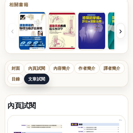
相關書籍
‹
›
封面
內頁試閱
內容簡介
作者簡介
譯者簡介
目錄
文章試閱
內頁試閱