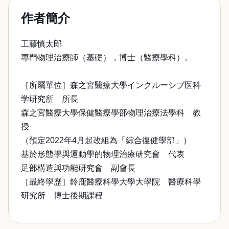
作者簡介
工藤慎太郎
專門物理治療師（基礎），博士（醫療學科）。
［所屬單位］森之宮醫療大學インクルーシブ医科
学研究所 所長
森之宮醫療大學保健醫療學部物理治療法學科 教
授
（預定2022年4月起改組為「綜合復健學部」）
基於形態學與運動學的物理治療研究會 代表
足部構造與功能研究會 副會長
［最終學歷］鈴鹿醫療科學大學大學院 醫療科學
研究所 博士後期課程