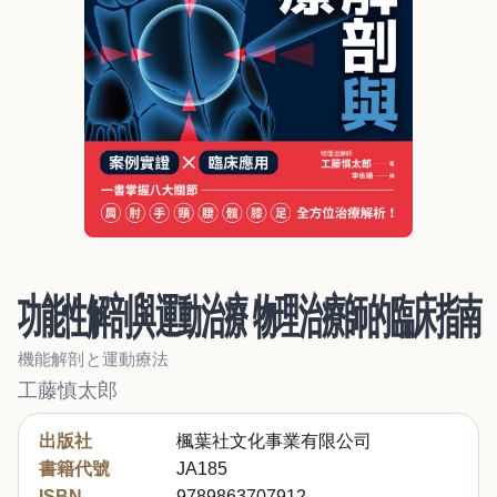
功能性解剖與運動治療 物理治療師的臨床指南
機能解剖と運動療法
工藤慎太郎
出版社
楓葉社文化事業有限公司
書籍代號
JA185
ISBN
9789863707912