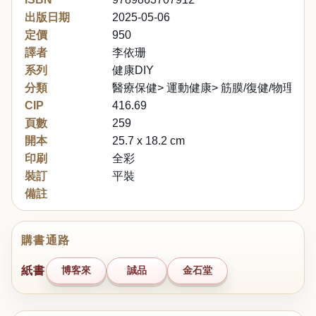
出版日期
2025-05-06
定價
950
譯者
李依珊
系列
健康DIY
分類
醫療保健> 運動健康> 筋膜/復健/物理治
CIP
416.69
頁數
259
開本
25.7 x 18.2 cm
印刷
全彩
裝訂
平裝
備註
購書通路
紙書
博客來
誠品
金石堂