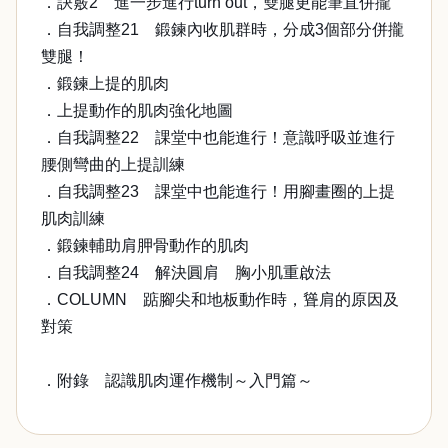
．訣竅2 進一步進行turn out，雙腿更能筆直併攏
．自我調整21 鍛鍊內收肌群時，分成3個部分併攏
雙腿！
．鍛鍊上提的肌肉
．上提動作的肌肉強化地圖
．自我調整22 課堂中也能進行！意識呼吸並進行
腰側彎曲的上提訓練
．自我調整23 課堂中也能進行！用腳畫圈的上提
肌肉訓練
．鍛鍊輔助肩胛骨動作的肌肉
．自我調整24 解決圓肩 胸小肌重啟法
．COLUMN 踮腳尖和地板動作時，聳肩的原因及
對策
．附錄 認識肌肉運作機制～入門篇～