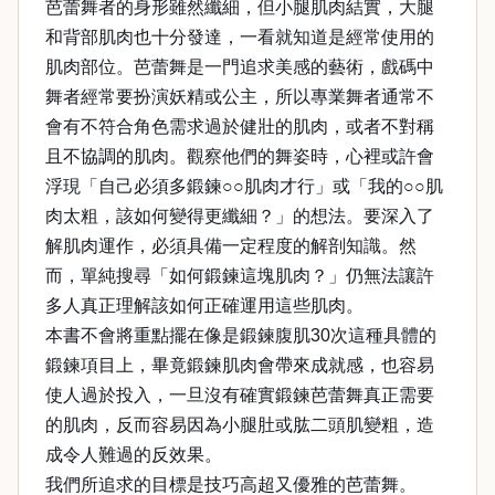
芭蕾舞者的身形雖然纖細，但小腿肌肉結實，大腿
和背部肌肉也十分發達，一看就知道是經常使用的
肌肉部位。芭蕾舞是一門追求美感的藝術，戲碼中
舞者經常要扮演妖精或公主，所以專業舞者通常不
會有不符合角色需求過於健壯的肌肉，或者不對稱
且不協調的肌肉。觀察他們的舞姿時，心裡或許會
浮現「自己必須多鍛鍊○○肌肉才行」或「我的○○肌
肉太粗，該如何變得更纖細？」的想法。要深入了
解肌肉運作，必須具備一定程度的解剖知識。然
而，單純搜尋「如何鍛鍊這塊肌肉？」仍無法讓許
多人真正理解該如何正確運用這些肌肉。
本書不會將重點擺在像是鍛鍊腹肌30次這種具體的
鍛鍊項目上，畢竟鍛鍊肌肉會帶來成就感，也容易
使人過於投入，一旦沒有確實鍛鍊芭蕾舞真正需要
的肌肉，反而容易因為小腿肚或肱二頭肌變粗，造
成令人難過的反效果。
我們所追求的目標是技巧高超又優雅的芭蕾舞。