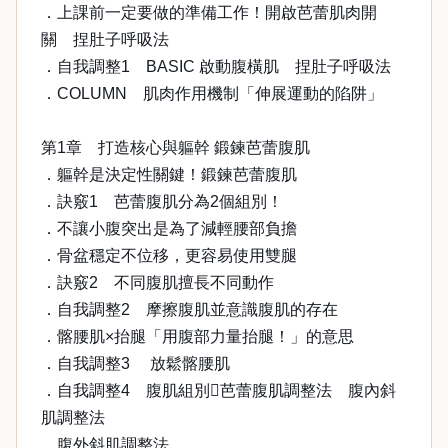
．上課前一定要做的準備工作！開啟芭蕾肌肉開
關 捏肚子呼吸法
．自我調整1 BASIC 啟動腹橫肌 捏肚子呼吸法
．COLUMN 肌肉作用機制「伸展運動的陷阱」
第1章 打造核心與軀幹 鍛鍊芭蕾腹肌
．軀幹是決定性關鍵！鍛鍊芭蕾腹肌
．訣竅1 芭蕾腹肌分為2個組別！
．不讓小腹突出是為了減輕腰部負擔
．骨盆穩定不位移，更容易使用雙腿
．訣竅2 不同腹肌擅長不同動作
．自我調整2 摩擦腹肌並意識腹肌的存在
．髂腰肌×抬腿「用腹部力量抬腿！」的意思
．自我調整3 放鬆髂腰肌
．自我調整4 腹肌組別芭蕾腹肌調整法 腹內斜
肌調整法
．腹外斜肌調整法