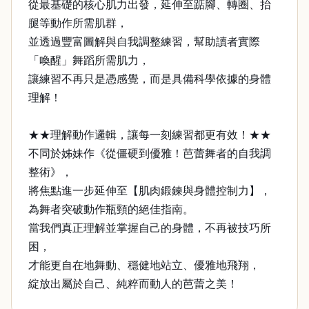
從最基礎的核心肌力出發，延伸至踮腳、轉圈、抬
腿等動作所需肌群，
並透過豐富圖解與自我調整練習，幫助讀者實際
「喚醒」舞蹈所需肌力，
讓練習不再只是憑感覺，而是具備科學依據的身體
理解！
★★理解動作邏輯，讓每一刻練習都更有效！★★
不同於姊妹作《從僵硬到優雅！芭蕾舞者的自我調
整術》，
將焦點進一步延伸至【肌肉鍛鍊與身體控制力】，
為舞者突破動作瓶頸的絕佳指南。
當我們真正理解並掌握自己的身體，不再被技巧所
困，
才能更自在地舞動、穩健地站立、優雅地飛翔，
綻放出屬於自己、純粹而動人的芭蕾之美！