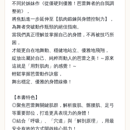
不同於姊妹作《從僵硬到優雅！芭蕾舞者的自我調
整術》，
將焦點進一步延伸至【肌肉鍛鍊與身體控制力】，
為舞者突破動作瓶頸的絕佳指南。
當我們真正理解並掌握自己的身體，不再被技巧所
困，
才能更自在地舞動、穩健地站立、優雅地飛翔，
綻放出屬於自己、純粹而動人的芭蕾之美！～原來
這就是「用對肌肉」的感覺！～
輕鬆掌握芭蕾動作訣竅，
舞出穩定、優雅的身體線條！
【本書特色】
◎聚焦芭蕾舞關鍵肌群，解析腹肌、髂腰肌、足弓
等重要部位，打造更具表現力的身體！
◎結合「呼吸」、「穴道」與「解剖原理」，用最
安全有效的方式開啟核心肌力！