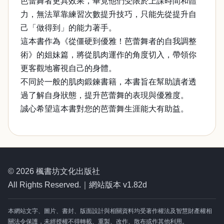
芭蕾舞者更具效果，畢竟他們受限於上課時間和體
力，無法單靠練習次數提升技巧，只能先從提升自
己「做得到」的能力著手。
這本書作為《從僵硬到優雅！芭蕾舞者的自我調整
術》的姐妹篇，將從肌肉運作的角度切入，帶領你
更客觀地審視自己的身體。
不同於一般的肌肉鍛鍊書籍，本書旨在幫助讀者透
過了解自身狀態，提升芭蕾舞的表現與優雅度。
誠心希望這本書對您的芭蕾舞生涯能大有助益。
© 2026 楓書坊文化出版社
All Rights Reserved.｜網站版本 v1.82d
本網站文字、圖片、書封、版面設計與相關資料均受著作權法及智慧財產權相
關法令保護，未經授權不得轉載、重製、改作、散布或作其他利用。