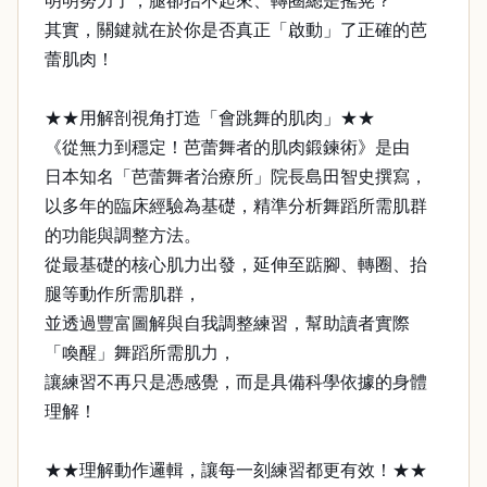
明明努力了，腿卻抬不起來、轉圈總是搖晃？
其實，關鍵就在於你是否真正「啟動」了正確的芭
蕾肌肉！
★★用解剖視角打造「會跳舞的肌肉」★★
《從無力到穩定！芭蕾舞者的肌肉鍛鍊術》是由
日本知名「芭蕾舞者治療所」院長島田智史撰寫，
以多年的臨床經驗為基礎，精準分析舞蹈所需肌群
的功能與調整方法。
從最基礎的核心肌力出發，延伸至踮腳、轉圈、抬
腿等動作所需肌群，
並透過豐富圖解與自我調整練習，幫助讀者實際
「喚醒」舞蹈所需肌力，
讓練習不再只是憑感覺，而是具備科學依據的身體
理解！
★★理解動作邏輯，讓每一刻練習都更有效！★★