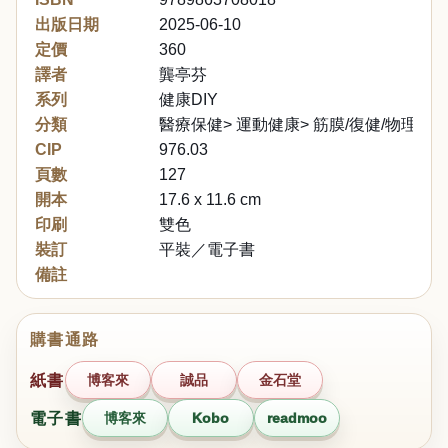
出版日期
2025-06-10
定價
360
譯者
龔亭芬
系列
健康DIY
分類
醫療保健> 運動健康> 筋膜/復健/物理治
CIP
976.03
頁數
127
開本
17.6 x 11.6 cm
印刷
雙色
裝訂
平裝／電子書
備註
購書通路
紙書
博客來
誠品
金石堂
電子書
博客來
Kobo
readmoo