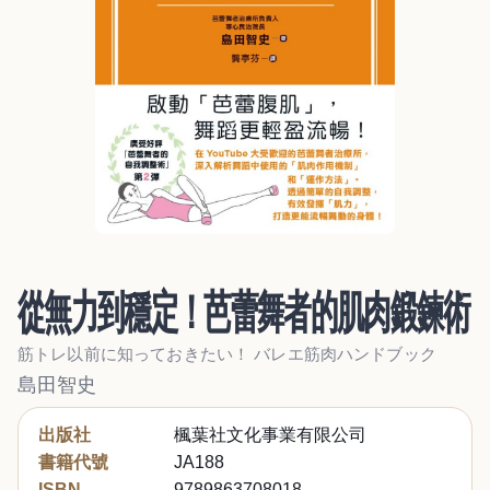
從無力到穩定！芭蕾舞者的肌肉鍛鍊術
筋トレ以前に知っておきたい！ バレエ筋肉ハンドブック
島田智史
出版社
楓葉社文化事業有限公司
書籍代號
JA188
ISBN
9789863708018