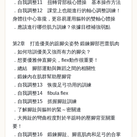
．自我調整11 扭轉背部核心體操 基本操作方法
．自我調整12 課堂上也能進行的軸心調整訓練！
身體往中心靠攏，更容易運用軀幹的雙軸心體操
．應該進行哪些肌力訓練？依據目標補強弱點
第2章 打造優美的踮腳尖姿勢 鍛鍊腳部芭蕾肌肉
．如何培訓優美又強而有力的腳尖？
．想要優雅伸直腳尖，flex動作很重要！
．總結 腳部運動與舞蹈之間的相關性
．鍛鍊內在肌群幫助壓腳背
．自我調整13 恢復足弓功用的訓練
．自我調整14 fibula flex
．自我調整15 抓握腳趾訓練
．了解腳趾與軀幹的緊～密關連
．大拇趾的彎曲程度對於半踮時的壓腳背至關重
要！
．自我調整16 鍛鍊腳趾、腳底肌肉和足弓的合掌