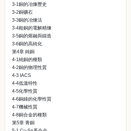
3-1銅的冶煉歷史
3-2銅礦石
3-3銅的冶煉法
3-4粗銅的電解精煉
3-5銅的熔融與鑄造
3-6銅的高純化
第4章 純銅
4-1純銅的種類
4-2銅的物理性質
4-3 IACS
4-4低溫特性
4-5化學性質
4-6銅綠的化學性質
4-7機械性質
4-8銅合金的種類
第5章 青銅
5-1 Cu-Sn系合金