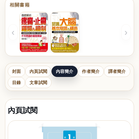
相關書籍
‹
›
封面
內頁試閱
內容簡介
作者簡介
譯者簡介
目錄
文章試閱
內頁試閱