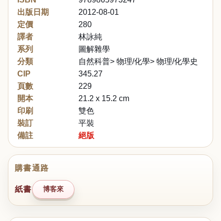
出版日期
2012-08-01
定價
280
譯者
林詠純
系列
圖解雜學
分類
自然科普> 物理/化學> 物理/化學史
CIP
345.27
頁數
229
開本
21.2 x 15.2 cm
印刷
雙色
裝訂
平裝
備註
絕版
購書通路
紙書
博客來