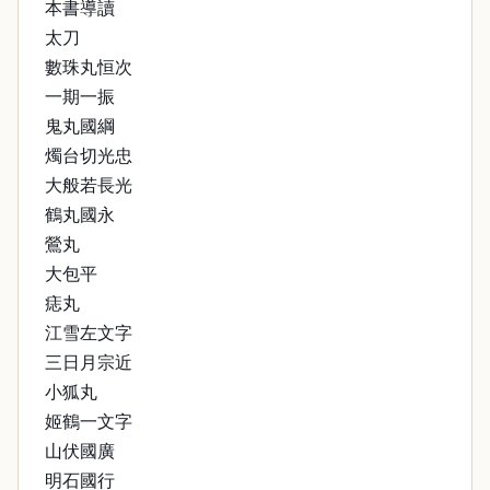
本書導讀
太刀
數珠丸恒次
一期一振
鬼丸國綱
燭台切光忠
大般若長光
鶴丸國永
鶯丸
大包平
痣丸
江雪左文字
三日月宗近
小狐丸
姬鶴一文字
山伏國廣
明石國行