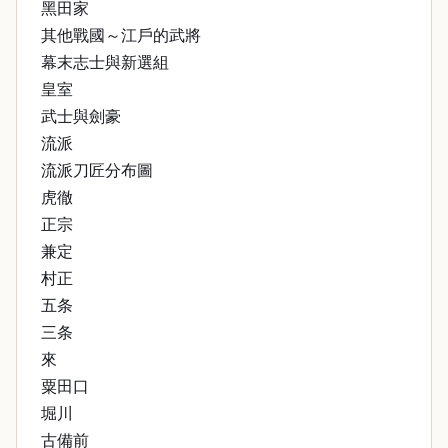
黑田家
其他戰國～江戶的武將
幕末志士與新選組
皇室
武士與劍豪
流派
流派刀匠分布圖
虎徹
正宗
兼定
村正
五条
三条
來
粟田口
堀川
古備前