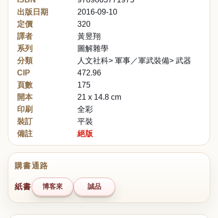
出版日期
2016-09-10
定價
320
譯者
黃昱翔
系列
圖解雜學
分類
人文社科> 軍事／軍武裝備> 武器
CIP
472.96
頁數
175
開本
21 x 14.8 cm
印刷
全彩
裝訂
平裝
備註
絕版
購書通路
紙書
博客來
誠品