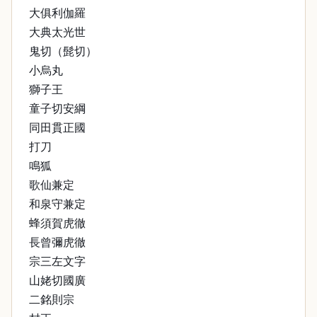
大俱利伽羅
大典太光世
鬼切（髭切）
小烏丸
獅子王
童子切安綱
同田貫正國
打刀
鳴狐
歌仙兼定
和泉守兼定
蜂須賀虎徹
長曾彌虎徹
宗三左文字
山姥切國廣
二銘則宗