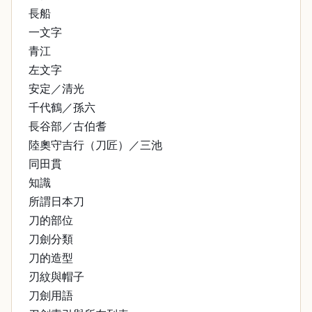
長船
一文字
青江
左文字
安定／清光
千代鶴／孫六
長谷部／古伯耆
陸奧守吉行（刀匠）／三池
同田貫
知識
所謂日本刀
刀的部位
刀劍分類
刀的造型
刃紋與帽子
刀劍用語