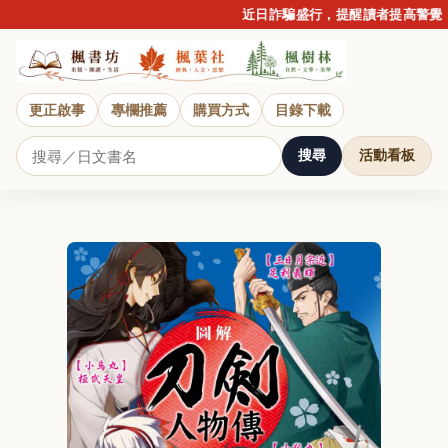
近日詐騙盛行，提醒讀者提高警覺，
更正啟事
專欄推薦
購買方式
目錄下載
搜尋
活動看板