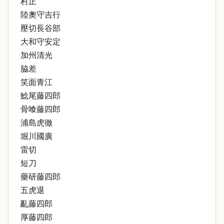
村正
陸奧守吉行
壓切長谷部
大和守安定
加州清光
脇差
笑面青江
鯰尾藤四郎
骨喰藤四郎
浦島虎徹
堀川國廣
雷切
短刀
藥研藤四郎
五虎退
亂藤四郎
厚藤四郎