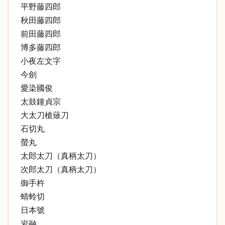
平野藤四郎
秋田藤四郎
前田藤四郎
博多藤四郎
小夜左文字
今劍
愛染國俊
太鼓鐘貞宗
大太刀槍薙刀
石切丸
螢丸
太郎太刀（真柄太刀）
次郎太刀（真柄太刀）
御手杵
蜻蛉切
日本號
岩融