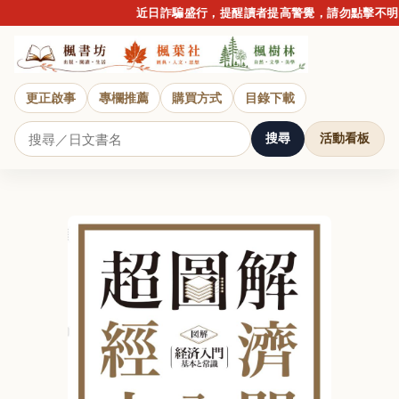
近日詐騙盛行，提醒讀者提高警覺，請勿點擊不明連結
更正啟事
專欄推薦
購買方式
目錄下載
搜尋
活動看板