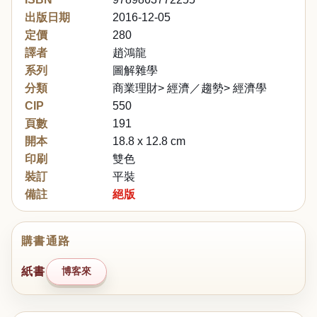
出版日期
2016-12-05
定價
280
譯者
趙鴻龍
系列
圖解雜學
分類
商業理財> 經濟／趨勢> 經濟學
CIP
550
頁數
191
開本
18.8 x 12.8 cm
印刷
雙色
裝訂
平裝
備註
絕版
購書通路
紙書
博客來