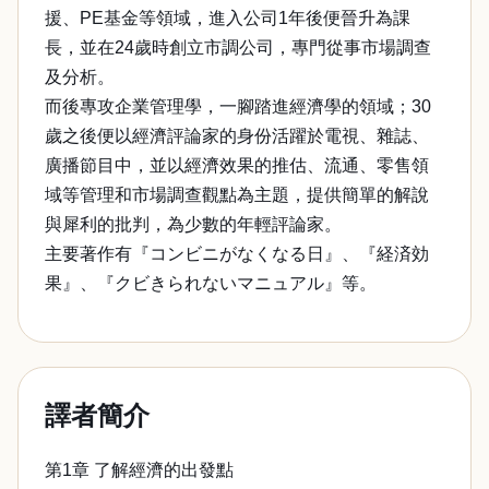
援、PE基金等領域，進入公司1年後便晉升為課
長，並在24歲時創立市調公司，專門從事市場調查
及分析。
而後專攻企業管理學，一腳踏進經濟學的領域；30
歲之後便以經濟評論家的身份活躍於電視、雜誌、
廣播節目中，並以經濟效果的推估、流通、零售領
域等管理和市場調查觀點為主題，提供簡單的解說
與犀利的批判，為少數的年輕評論家。
主要著作有『コンビニがなくなる日』、『経済効
果』、『クビきられないマニュアル』等。
譯者簡介
第1章 了解經濟的出發點