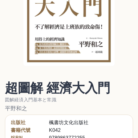
超圖解 經濟大入門
図解経済入門基本と常識
平野和之
出版社
楓書坊文化出版社
書籍代號
K042
ISBN
9789863772255