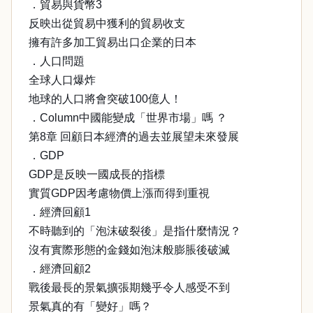
．貿易與貨幣3
反映出從貿易中獲利的貿易收支
擁有許多加工貿易出口企業的日本
．人口問題
全球人口爆炸
地球的人口將會突破100億人！
．Column中國能變成「世界市場」嗎 ？
第8章 回顧日本經濟的過去並展望未來發展
．GDP
GDP是反映一國成長的指標
實質GDP因考慮物價上漲而得到重視
．經濟回顧1
不時聽到的「泡沫破裂後」是指什麼情況？
沒有實際形態的金錢如泡沫般膨脹後破滅
．經濟回顧2
戰後最長的景氣擴張期幾乎令人感受不到
景氣真的有「變好」嗎？