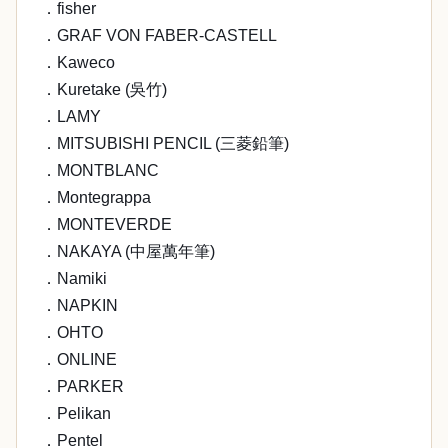
．fisher
．GRAF VON FABER-CASTELL
．Kaweco
．Kuretake (吳竹)
．LAMY
．MITSUBISHI PENCIL (三菱鉛筆)
．MONTBLANC
．Montegrappa
．MONTEVERDE
．NAKAYA (中屋萬年筆)
．Namiki
．NAPKIN
．OHTO
．ONLINE
．PARKER
．Pelikan
．Pentel