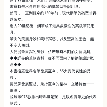
到了17世紀後，人們才開始摸索筆桿能儲存墨水、
書寫時墨水會自動流出的攜帶型筆記用具。
然而，一直到距今約130年前，現代鋼筆的雛型才得
以確立。
進入20世紀後，鋼筆成了最具象徵性的高級筆記用
具。
筆尖的美麗身段和獨特寫感，以及豐富的墨色，無
不令人傾倒。
人們提筆書寫的身影，仿若無時不刻的文藝復興。
◆◆詳盡的筆款資料，從不同面向了解鋼筆設計概
念◆◆
本書搜羅世界名筆發展至今，55大具代表性的品
牌，
從品牌發展源起、秉持至今的精神，立足特色一一
細說，
並展示973款推出時舉世驚艷，足以名流筆史的代表
款式，