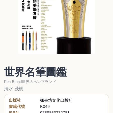
世界名筆圖鑑
Pen Brand世界のペンブランド
清水 茂樹
出版社
楓書坊文化出版社
書籍代號
K049
ISBN
9789863772781