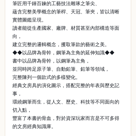
筆匠用千錘百鍊的工藝技法雕琢之筆尖、
蘊含完整美學概念的筆桿、天冠、筆夾，皆以清晰
實體圖鑑呈現。
讀者能從生產國家、廠牌、材質甚至內部構造等面
向，
建立完整的邏輯概念，攫取筆款的藝術之美。
◆◆以品牌為骨幹，鋼筆為主角的延伸知識◆◆
書中以品牌為骨幹，以鋼筆為主角，
並同時跨足原子筆、自動鉛筆、鉛筆等領域，
完整陳列一個款式的多樣變化。
經典文房具的演化圖示，搭配完整的年表與歷史記
事，
環繞鋼筆而生，從人文、歷史、科技等不同面向的
切入點，
豐富了本書的骨血，對於資深玩家而言是不可多得
的文房經典知識庫。