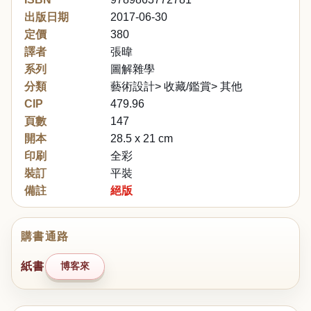
出版日期
2017-06-30
定價
380
譯者
張暐
系列
圖解雜學
分類
藝術設計> 收藏/鑑賞> 其他
CIP
479.96
頁數
147
開本
28.5 x 21 cm
印刷
全彩
裝訂
平裝
備註
絕版
購書通路
紙書
博客來