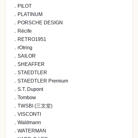
．PILOT
．PLATINUM
．PORSCHE DESIGN
．Récife
．RETRO1951
．rOtring
．SAILOR
．SHEAFFER
．STAEDTLER
．STAEDTLER Premium
．S.T. Dupont
．Tombow
．TWSBI (三文堂)
．VISCONTI
．Waldmann
．WATERMAN