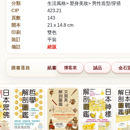
分類
生活風格> 塑身美妝> 男性造型/穿搭
CIP
423.21
頁數
143
開本
21 x 14.8 cm
印刷
雙色
裝訂
平裝
備註
絕版
購書通路
紙書
博客來
誠品
金石