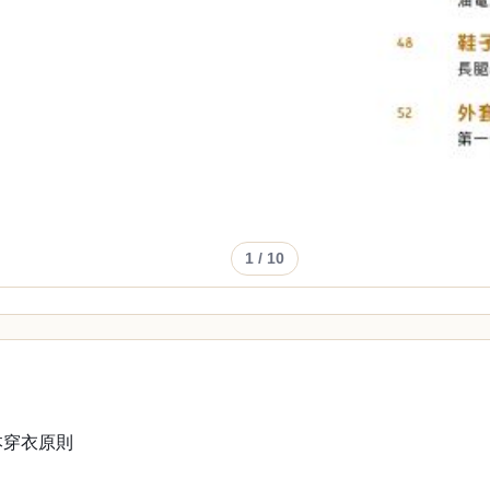
1
/ 10
本穿衣原則