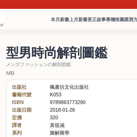
本月新書
上月新書
更正啟事
專欄推薦
購買
型男時尚解剖圖鑑
メンズファッションの解剖図鑑
MB
出版社
楓書坊文化出版社
書籍代號
K053
ISBN
9789863773290
出版日期
2018-01-26
定價
320
譯者
黃筱涵
系列
圖解雜學