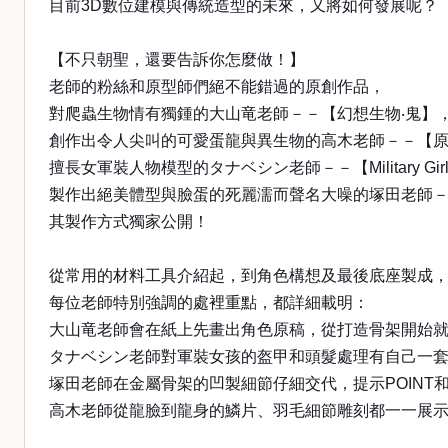
目前3D數位建模與傳統造型的未來，又將如何發展呢？
【不只朝聖，還要告訴你怎麼做！】
老師的粉絲和原型師們絕不能錯過的原創作品，
對爬蟲生物情有獨鍾的大山竜老師－－【幻想生物‧鬼】
創作出令人尖叫的可愛蛋龍與異生物的高木老師－－【
擅長女軍裝人物模型的タナベシン老師－－【Military Gir
製作出絕美體型與臉蛋的死麗濡而聲名大噪的塚田老師－
其製作方式獨家公開！
從常用的材料工具介紹起，到角色構想及最後底座製成
每位老師特別強調的處裡重點，都詳細載明：
大山竜老師會在紙上先畫出角色原稿，從打造骨架開始
タナベシン老師對軍裝女孩的盔甲和頭髮處理有自己一
塚田老師在金屬骨架的凹製細節仔細交代，提示POINT
高木老師從龍臉到龍身的鱗片、羽毛細節雕刻都一一展