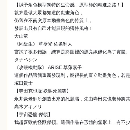
【賦予角色模型獨特的生命感，原型師的精進之路！】
就算是做大眾都知道的動畫角色，
仍舊在不衝突原本動畫角色的特質上，
發展出只有自己才能展現的獨特風格！
大山竜
《同級生》 草壁光 佐条利人
嘗試了很多錯誤，總算是將圖裡的漂亮線條化為了實體。
タナベシン
《攻殼機動隊》 ARISE 草薙素子
這個作品讓我重新發現到，腿很長的直立動畫角色，若
塚田貴士
【寺田克也版 妖鳥死麗濡】
永井豪老師所創造出來的死麗濡，先由寺田克也老師將
高木アキノリ
【宇宙恐龍 傑頓】
我超喜歡的怪獸傑頓。這個作品在形體的塑形上，有不