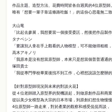
作品主題、造型方法、花費時間皆各自迥異的4位原型師
唯有「想要一輩子靠這條路吃飯！」的這份心思毫無二
大山竜
「比起去參展，我想要當一個接受委託，然後把作品製
タナベシン
「要讓別人拿在手上觀看的人物模型，可不能做得粗糙
高木アキノリ
「我原本是沒有想當原型師，本來只是想當個普普通通的
塚田貴士
「我從專門學校畢業後找不到工作，心裡想說該怎麼辦
【針對原型師現況與未來的對談火花】
從４位老師踏入原型界的契機談起，到做原創作品和商
從以美少女模型為大宗的日本市場，到原創幻想生物慢
4位原型師一路走來，對於產業的觀察和感受侃侃而談，