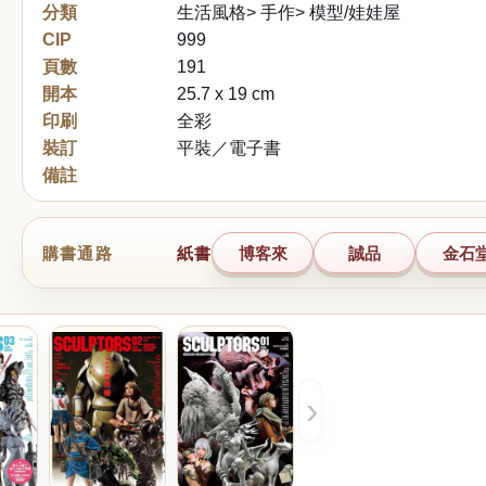
分類
生活風格> 手作> 模型/娃娃屋
CIP
999
頁數
191
開本
25.7 x 19 cm
印刷
全彩
裝訂
平裝／電子書
備註
購書通路
紙書
博客來
誠品
金石
›