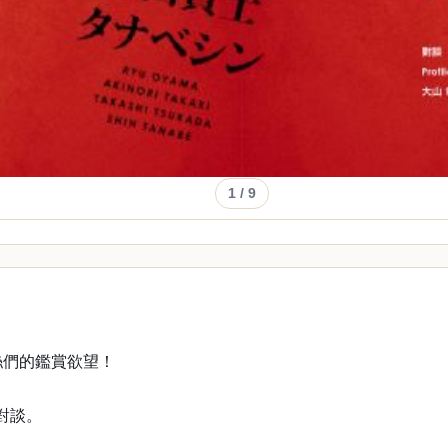
1
/ 9
絲們的鑑賞欲望！
對談。