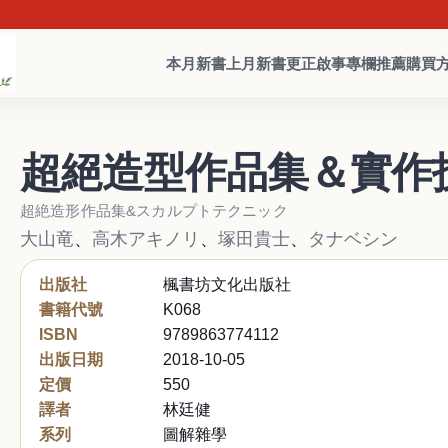
本月新書
上月新書
更正啟事
專欄推薦
購買
超絕造型作品集＆實作
超絶造形作品集&スカルプトテクニック
大山竜
、
高木アキノリ
、
塚田貴士
、
タナベシン
出版社
楓書坊文化出版社
書籍代號
K068
ISBN
9789863774112
出版日期
2018-10-05
定價
550
譯者
林廷健
系列
圖解雜學