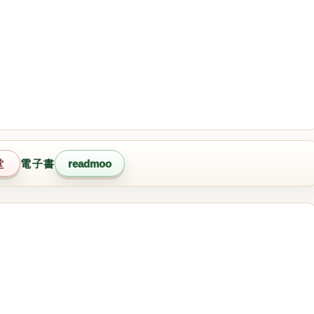
堂
電子書
readmoo