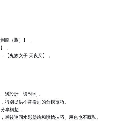
，
原創龍（鷹）】，
l】，
－【鬼族女子 天夜叉】，
，
就一邊設計一邊對照，
套，特別提供不常看到的分模技巧。
和分享構想，
示，最後連同水彩塗繪和噴槍技巧、用色也不藏私。