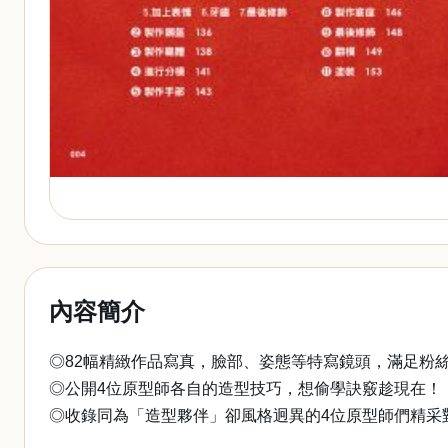
內容簡介
◎82幅精緻作品寫真，臉部、姿態等特寫鏡頭，滿足粉
◎公開4位原型師各自的造型技巧，想偷學訣竅趁現在！
◎收錄同為「造型夥伴」卻風格迥異的4位原型師們精采