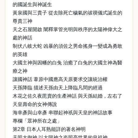
的國誕生與神誕生
黃泉國與三貴子 從去除死亡穢氣的祓禊儀式誕生的
尊貴三神
天之石屋開啟 闡釋掌管光明與秩序的太陽神偉大之
處的神話
制伏八岐大蛇 凶暴的須佐之男命搖身一變成為勇敢
的英雄
大國主神與因幡的白兔 治癒了白兔的大國主神為醫
療之神
讓國神話 葦原中國應高天原要求交讓統治權
天孫降臨 描述天孫由天上降臨凡間的經過
木花之佐久夜毘賣的生產神話 與天孫結婚，左右了
天皇壽命的女神傳說
海幸彥與山幸彥 串聯起神祇與天皇的神話故事
專欄「眾神所在之處」
第2章 日本人耳熟能詳的著名神明
天照大御神 以太陽神之姿照亮世界的皇祖神