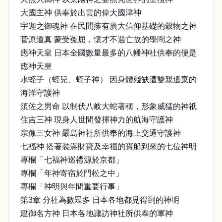
大國主神 供奉於出雲的偉大國津神
宇迦之御魂神 在民間擁有廣大信仰基礎的穀物之神
菅原道真 蒙受冤屈，懷才不遇亡故的學問之神
應神天皇 日本全國數量最多的八幡神社供奉的便是
應神天皇
水蛭子（蛭兒、蛭子神） 因身體殘缺遭雙親遺棄的
海洋守護神
須佐之男命 以制伏八岐大蛇著稱，形象威猛的神祇
住吉三神 現身人世間發揮神力的航海守護神
宗像三女神 嚴島神社所供奉的海上交通守護神
七福神 搭著裝滿財寶及幸福的寶船到來的七位神明
專欄「七福神巡禮源於京都」
專欄「年神寄宿於門松之中」
專欄「神明與年間重要行事」
第3章 分社為數眾多 日本各地都見得到的神明
建御名方神 日本各地諏訪神社所供奉的軍神