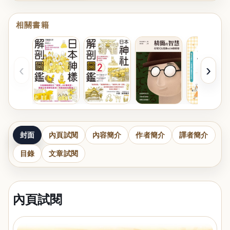
相關書籍
‹
›
封面
內頁試閱
內容簡介
作者簡介
譯者簡介
目錄
文章試閱
內頁試閱