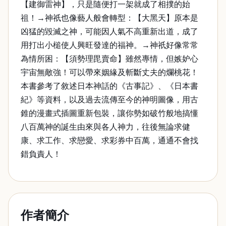
【建御雷神】，只是隨便打一架就成了相撲的始
祖！→神祇也像藝人般會轉型：【大黑天】原本是
凶猛的毀滅之神，可能因人氣不高重新出道，成了
用打出小槌使人興旺發達的福神。→神祇好像常常
為情所困：【須勢理毘賣命】雖然專情，但嫉妒心
宇宙無敵強！可以帶來姻緣及斬斷丈夫的爛桃花！
本書參考了敘述日本神話的《古事記》、《日本書
紀》等資料，以及過去流傳至今的神明圖像，用古
錐的漫畫式插圖重新包裝，讓你勢如破竹般地搞懂
八百萬神的誕生由來與各人神力，往後無論求健
康、求工作、求戀愛、求彩券中百萬，通通不會找
錯負責人！
作者簡介