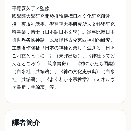
平藤喜久子／監修
國學院大學研究開發推進機構日本文化研究所教
授，專攻神話學。學習院大學研究所人文科學研究
科畢業，博士（日本語日本文學）。從事比較日本
與世界各國神話，以及描述古今東西神明的研究。
主要著作包括《日本の神様と楽しく生きる－日々
ご利益とともに－》（東邦出版）、《神社ってど
んなところ?》（筑摩書房）、《神のかたち図鑑》
（白水社，共編著）、《神の文化史事典》（白水
社，共編著）、《よくわかる宗教学》（ミネルヴ
ァ書房，共編著）等。
譯者簡介