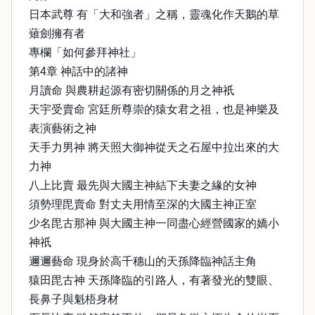
日本武尊 有「大和強者」之稱，靈魂化作天鵝的草
薙劍擁有者
專欄「如何參拜神社」
第4章 神話中的諸神
月讀命 與農耕起源有密切關係的月之神祇
天宇受賣命 宮廷所尊崇的猿女君之祖，也是神樂及
表演藝術之神
天手力男神 將天照大御神從天之石屋中拉出來的大
力神
八上比賣 最先與大國主神結下夫妻之緣的女神
須勢理毘賣命 對丈夫用情至深的大國主神正室
少名毘古那神 與大國主神一同盡心經營國家的嬌小
神祇
邇邇藝命 現身於高千穗山的天孫降臨神話主角
猿田毘古神 天孫降臨的引路人，有著發光的雙眼、
長鼻子與魁梧身材