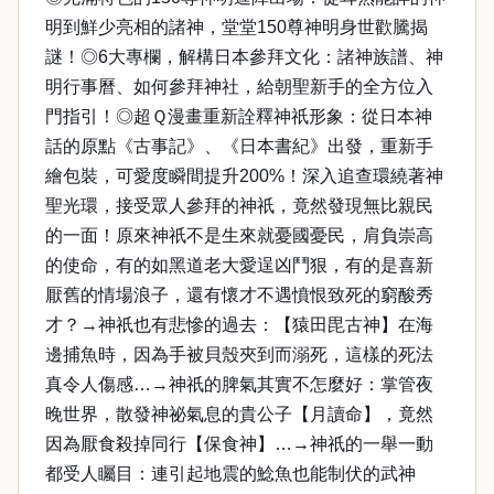
明到鮮少亮相的諸神，堂堂150尊神明身世歡騰揭
謎！◎6大專欄，解構日本參拜文化：諸神族譜、神
明行事曆、如何參拜神社，給朝聖新手的全方位入
門指引！◎超Ｑ漫畫重新詮釋神祇形象：從日本神
話的原點《古事記》、《日本書紀》出發，重新手
繪包裝，可愛度瞬間提升200%！深入追查環繞著神
聖光環，接受眾人參拜的神祇，竟然發現無比親民
的一面！原來神祇不是生來就憂國憂民，肩負崇高
的使命，有的如黑道老大愛逞凶鬥狠，有的是喜新
厭舊的情場浪子，還有懷才不遇憤恨致死的窮酸秀
才？→神祇也有悲慘的過去：【猿田毘古神】在海
邊捕魚時，因為手被貝殼夾到而溺死，這樣的死法
真令人傷感…→神祇的脾氣其實不怎麼好：掌管夜
晚世界，散發神祕氣息的貴公子【月讀命】，竟然
因為厭食殺掉同行【保食神】…→神祇的一舉一動
都受人矚目：連引起地震的鯰魚也能制伏的武神