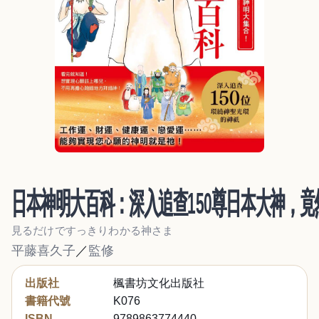
日本神明大百科：深入追查150尊日本大神，
見るだけですっきりわかる神さま
平藤喜久子
／
監修
出版社
楓書坊文化出版社
書籍代號
K076
ISBN
9789863774440