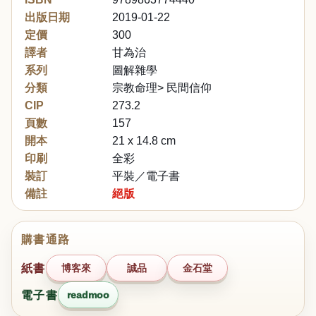
出版日期
2019-01-22
定價
300
譯者
甘為治
系列
圖解雜學
分類
宗教命理> 民間信仰
CIP
273.2
頁數
157
開本
21 x 14.8 cm
印刷
全彩
裝訂
平裝／電子書
備註
絕版
購書通路
紙書
博客來
誠品
金石堂
電子書
readmoo