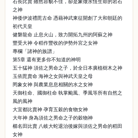
石長比賣 雖然容貌不佳，卻是象徵永恆生命的岩石
之神
神倭伊波禮毘古命 憑藉神武東征開創了大和朝廷的
初代天皇
健磐龍命 止息火山，致力開拓九州的阿蘇之神
豐受大神 令稻作豐收的伊勢外宮之女神
專欄「諸神的族譜」
第5章 還有更多你不知道的神明
五十猛神 須佐之男命之子，於全日本廣植樹木之神
玉依毘賣命 海神之女與神武天皇之母
罔象女神 與農業息息相關的水之女神
天御柱命、國御柱命 執掌颱風、季風等所有自然之
風的風神
大宜都比賣神 孕育五穀的食物女神
大年神 身為須佐之男命之子的穀物神
櫛名田比賣 八岐大蛇退治後嫁與須佐之男命的稻田
女神