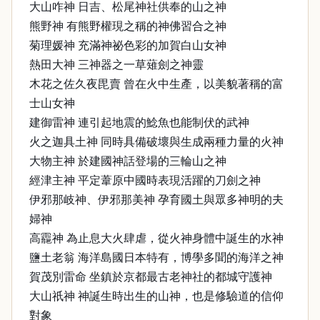
大山咋神 日吉、松尾神社供奉的山之神
熊野神 有熊野權現之稱的神佛習合之神
菊理媛神 充滿神祕色彩的加賀白山女神
熱田大神 三神器之一草薙劍之神靈
木花之佐久夜毘賣 曾在火中生產，以美貌著稱的富
士山女神
建御雷神 連引起地震的鯰魚也能制伏的武神
火之迦具土神 同時具備破壞與生成兩種力量的火神
大物主神 於建國神話登場的三輪山之神
經津主神 平定葦原中國時表現活躍的刀劍之神
伊邪那岐神、伊邪那美神 孕育國土與眾多神明的夫
婦神
高龗神 為止息大火肆虐，從火神身體中誕生的水神
鹽土老翁 海洋島國日本特有，博學多聞的海洋之神
賀茂別雷命 坐鎮於京都最古老神社的都城守護神
大山祇神 神誕生時出生的山神，也是修驗道的信仰
對象