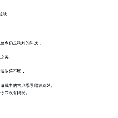
成就，
藝至今仍是獨到的科技，
和之美。
人氣依舊不墜，
和遊戲中的古典場景繼續綿延。
現今並沒有隔閡。
，