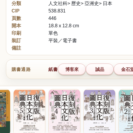
分類
人文社科> 歷史> 亞洲史> 日本
CIP
538.831
頁數
446
開本
18.8 x 12.8 cm
印刷
單色
裝訂
平裝／電子書
備註
購書通路
紙書
博客來
誠品
金石