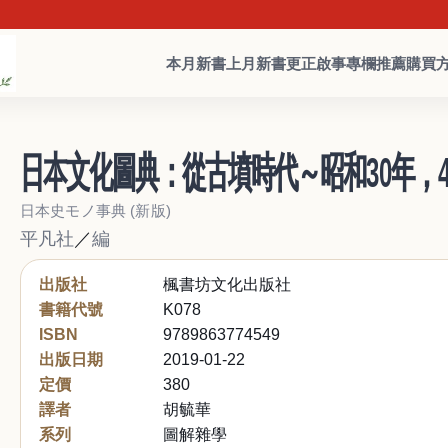
本月新書
上月新書
更正啟事
專欄推薦
購買
日本文化圖典：從古墳時代～昭和30年，4
日本史モノ事典 (新版)
平凡社
／
編
出版社
楓書坊文化出版社
書籍代號
K078
ISBN
9789863774549
出版日期
2019-01-22
定價
380
譯者
胡毓華
系列
圖解雜學