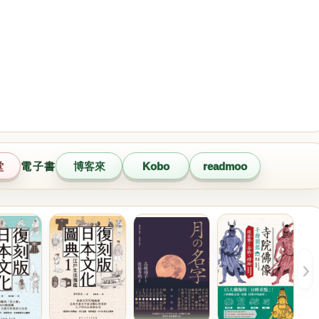
堂
電子書
博客來
Kobo
readmoo
›