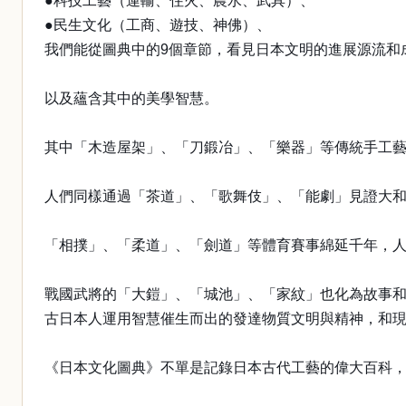
●科技工藝（運輸、住火、農水、武具）、
●民生文化（工商、遊技、神佛）、
我們能從圖典中的9個章節，看見日本文明的進展源流和
以及蘊含其中的美學智慧。
其中「木造屋架」、「刀鍛冶」、「樂器」等傳統手工
人們同樣通過「茶道」、「歌舞伎」、「能劇」見證大
「相撲」、「柔道」、「劍道」等體育賽事綿延千年，
戰國武將的「大鎧」、「城池」、「家紋」也化為故事
古日本人運用智慧催生而出的發達物質文明與精神，和
《日本文化圖典》不單是記錄日本古代工藝的偉大百科