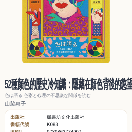
52種顏色的歷史冷知識：隱藏在顏色背後的慾
色は語る 色彩と心理の不思議な関係を読む
山脇惠子
出版社
楓書坊文化出版社
書籍代號
K088
ISBN
9789863774907