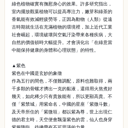
綠色植物確實有撫慰身心的效果。許多研究指出，
室內擺放觀葉植物可以提高專注力，嫩芽和綠茶的
香氣能有效減輕疲勞等，正因為動物（人類）從遠
古時期就生活在充滿植物的環境裡，加上近代工業
社會崛起，環境破壞與空氣汙染帶來各種疾病，大
自然的價值頓時大幅提升。才會演化出「在綠意當
中能保持健康的身體和心理狀態」的特性。
▲紫色
紫色在中國是玄妙的象徵
作為五行的間色，不僅難調配，原料也難取得，兩
千多顆的骨螺才擠出一克的黏液，還得用火熬煮好
幾天，如此稀少只有貴族能有，所以更顯高貴。不
僅「紫禁城」用紫命名，中國的星座「紫微斗數」
及天帝所住的「紫微垣」都以紫為尊，世上出現仁
德的君主時，天空便會飄蕩紫色的雲，仙人也身穿
紫服降臨，彷彿帶有不可思議的力量。