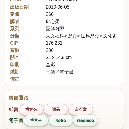
出版日期
2019-06-05
定價
360
譯者
邱心柔
系列
圖解雜學
分類
人文社科> 歷史> 世界歷史> 文化史
CIP
176.231
頁數
286
開本
21 x 14.8 cm
印刷
全彩
裝訂
平裝／電子書
備註
購書通路
紙書
博客來
誠品
金石堂
電子書
博客來
Kobo
readmoo