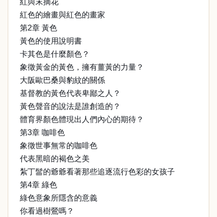
紅與末摘花
紅色的繪畫與紅色的畫家
第2章 黃色
黃色的使用說明書
卡其色是什麼顏色？
象徵黃金的黃色，擁有薑黃的力量？
大阪歐巴桑與豹紋的關係
基督教的黃色代表卑鄙之人？
黃色聲音的說法是誰創造的？
體育界顏色體現出人們內心的期待？
第3章 咖啡色
象徵世事無常的咖啡色
代表黑暗的褐色之美
紮丁髷的爺爺看著那些追逐流行色彩的女孩子
第4章 綠色
綠色意象所隱含的意義
你看過樹鶯嗎？