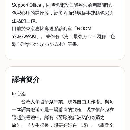
Support Office，同時也開設自我療法的團體課程、
色彩心理的講座等，於多方面領域從事連結色彩與
生活的工作。
目前於東京惠比壽經營諮商室「ROOM
YAMAWAKI」。著作有《史上最強カラ－図解 色
彩心理すべてがわかる本》等書。
譯者簡介
邱心柔
台灣大學哲學系畢業。現為自由工作者。與每
一本譯書邂逅都是一場驚奇的旅程，現在依然身在
這趟旅程途中。譯有《荷歐波諾波諾的奇蹟之
旅》、《人生很長，想要好好在一起》、《學問全