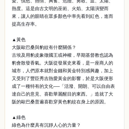
愛、憤怒、熱情、興奮、危險、勇敢、血、太陽、
熱度。這是由古文明的巫術、火焰、太陽演變而
來，讓人的眼睛在眾多顏色中率先看到紅色，進而
提高生存率。
▲黃色
大阪歐巴桑與豹紋有什麼關係？
古埃及用豹皮象徵國王或神權，早期基督教也認為
豹會散發香氣。大阪從發展史來看，是一座商人的
城市，人們原本就對金錢和黃金特別感興趣，加上
又受到了豐臣秀吉熱愛黃金的影響，於是大阪便形
成了一種特有的文化──「活潑、開朗、可以自由表
達自己的意見、喜歡華麗醒目的東西。」造就了大
阪的歐巴桑普遍喜歡穿黃色豹紋在身上的原因。
▲綠色
綠色為什麼具有沉靜人心的力量？