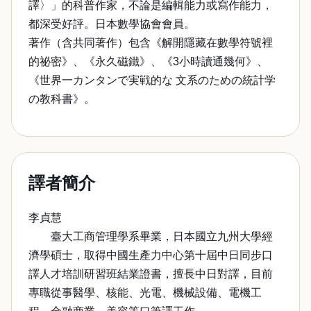
譯〉」的科普作家，不論是編輯能力或寫作能力，
都深受好評。日本數學協會會員。
著作（含共同著作）包含《解開隱藏在數學符號裡
的祕密》、《永久磁鐵》、《3小時讀通幾何》、
《世界一カンタンで実戦的な 文系のための統計学
の教科書》。
譯者簡介
李貞慧
臺大工商管理學系畢業，日本國立九州大學經
濟學碩士，取得中國生產力中心第十屆中日同步口
譯人才培訓研習班結業證書，擅長中日對譯，目前
專職從事醫學、核能、光電、機械設備、電機工