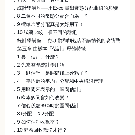
．統計學講座──用Excel畫出常態分配曲線的步驟
．8 二個不同的常態分配合而為一？
．9 標準常態分配真是太好用了！
．10 試著比較二個不同的群組
．統計學講座──彭加勒和麵包店不講情義的攻防戰
．第五章 由樣本「估計」母體特徵
．1 要「估計」什麼？
．2 先來整理統計學用語
．3 「點估計」是瞎貓碰上死耗子？
．4 「平均數的平均」分配和中央極限定理
．5 用區間來表示的「區間估計」
．6 樣本多又會如何改變？
．7 信心係數99%時的區間估計
．8 t分配、Ｘ2分配
．9 如何估計收視率？
．10 問卷回收幾份才行？