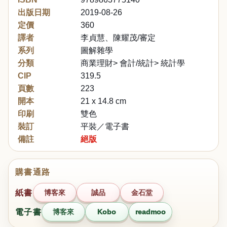
出版日期
2019-08-26
定價
360
譯者
李貞慧、陳耀茂/審定
系列
圖解雜學
分類
商業理財> 會計/統計> 統計學
CIP
319.5
頁數
223
開本
21 x 14.8 cm
印刷
雙色
裝訂
平裝／電子書
備註
絕版
購書通路
紙書
博客來
誠品
金石堂
電子書
博客來
Kobo
readmoo