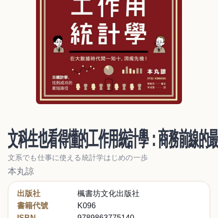
文科生也看得懂的工作用統計學：商務前線的
文系でも仕事に使える統計学はじめの一歩
本丸諒
出版社
楓書坊文化出版社
書籍代號
K096
ISBN
9789863775140