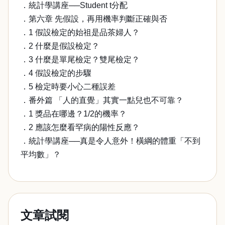
．統計學講座──Student t分配
．第六章 先假設，再用機率判斷正確與否
．1 假設檢定的始祖是品茶婦人？
．2 什麼是假設檢定？
．3 什麼是單尾檢定？雙尾檢定？
．4 假設檢定的步驟
．5 檢定時要小心二種誤差
．番外篇 「人的直覺」其實一點兒也不可靠？
．1 獎品在哪邊？1/2的機率？
．2 應該怎麼看罕病的陽性反應？
．統計學講座──真是令人意外！橫綱的體重「不到
平均數」？
文章試閱