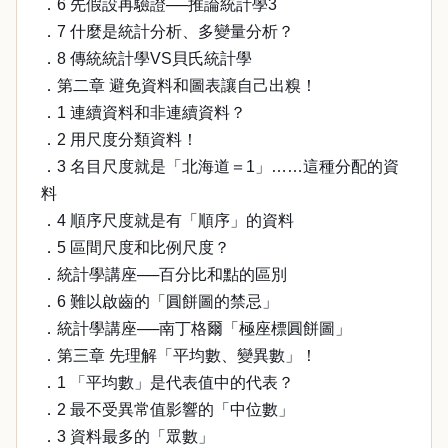
．6 先假設再驗證──推論統計學3
．7 什麼是統計分析、多變量分析？
．8 傳統統計學VS貝氏統計學
．第二章 避免資料和圖表讓自己出糗！
．1 連續資料和非連續資料？
．2 用尺度分類資料！
．3 名目尺度就是「北海道＝1」……這種分配的資
料
．4 順序尺度就是有「順序」的資料
．5 區間尺度和比例尺度？
．統計學講座──百分比和點的區別
．6 難以啟齒的「圓餅圖的禁忌」
．統計學講座──南丁格爾「極座標圓餅圖」
．第三章 先理解「平均數、變異數」！
．1 「平均數」是代表值中的代表？
．2 最不受異常值影響的「中位數」
．3 資料最多的「眾數」